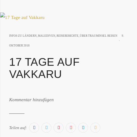
INFOS ZU LÄNDERN
,
MALEDIVEN
,
REISEBERICHTE
,
ÜBER TRAUMINSEL REISEN
9.
4.
OKTOBER 2018
MÄRZ
17 TAGE AUF
2019
VAKKARU
von:
Kommentar hinzufügen
Philipp
Därr
Facebook
Twitter
Pinterest
Google+
LinkedIn
E-
Teilen auf: