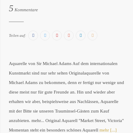
von:
5
Philipp
Kommentare
Därr
Facebook
Twitter
Pinterest
Google+
LinkedIn
E-
Teilen auf:
Mail
Aquarelle von Sir Michael Adams Auf dem internationalen
Kunstmarkt sind nur sehr selten Originalaquarelle von
Michael Adams zu bekommen, denn er fertigt nur wenige und
diese meist nur für gute Freunde an. Hin und wieder aber
erhalten wir aber, beispielsweise aus Nachlässen, Aquarelle
mit der Bitte sie unseren Trauminsel-Gästen zum Kauf
anzubieten. mehr... Original Aquarell "Market Street, Victoria"
Momentan steht ein besonders schönes Aquarell
mehr [...]