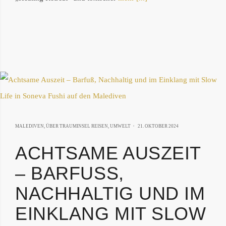
21.
MALEDIVEN
,
ÜBER TRAUMINSEL REISEN
,
UMWELT
21. OKTOBER 2024
OKTOBER
ACHTSAME AUSZEIT
2024
– BARFUSS, N
ACHHALTIG UND IM E
INKLANG MIT SLOW L