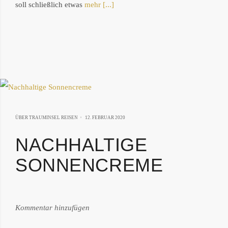
soll schließlich etwas
mehr [...]
29.
ÜBER TRAUMINSEL REISEN
12. FEBRUAR 2020
DEZEMBER
NACHHALTIGE
2025
SONNENCREME
von:
Kommentar hinzufügen
Philipp
Därr