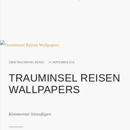
14.
ÜBER TRAUMINSEL REISEN
14. SEPTEMBER 2018
SEPTEMBER
TRAUMINSEL REISEN
2018
WALLPAPERS
von:
Kommentar hinzufügen
Philipp
Därr