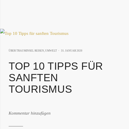
31.
ÜBER TRAUMINSEL REISEN
,
UMWELT
31. JANUAR 2020
MAI
TOP 10 TIPPS FÜR
2022
SANFTEN
TOURISMUS
von:
Kommentar hinzufügen
Philipp
Därr