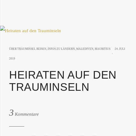
ÜBER TRAUMINSEL REISEN
,
INFOS ZU LÄNDERN
,
MALEDIVEN
,
MAURITIUS
24. JULI
20.
2019
JANUAR
HEIRATEN AUF DEN
2020
TRAUMINSELN
von:
3
Philipp
Kommentare
Därr