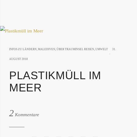
INFOS ZU LÄNDERN
,
MALEDIVEN
,
ÜBER TRAUMINSEL REISEN
,
UMWELT
31.
21.
AUGUST 2018
NOVEMBER
PLASTIKMÜLL IM
2019
MEER
von:
2
Philipp
Kommentare
Därr