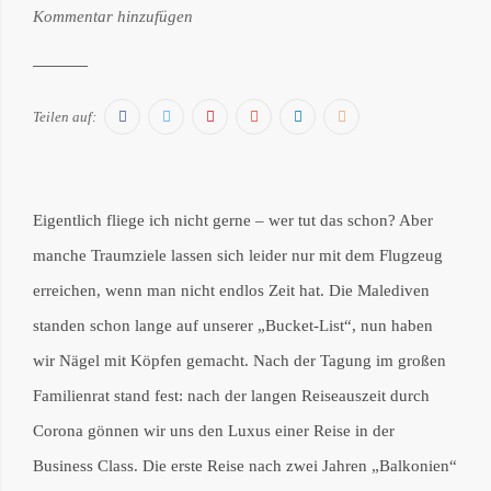
von:
Kommentar hinzufügen
Philipp
Därr
Facebook
Twitter
Pinterest
Google+
LinkedIn
E-
Teilen auf:
Mail
Eigentlich fliege ich nicht gerne – wer tut das schon? Aber
manche Traumziele lassen sich leider nur mit dem Flugzeug
erreichen, wenn man nicht endlos Zeit hat. Die Malediven
standen schon lange auf unserer „Bucket-List“, nun haben
wir Nägel mit Köpfen gemacht. Nach der Tagung im großen
Familienrat stand fest: nach der langen Reiseauszeit durch
Corona gönnen wir uns den Luxus einer Reise in der
Business Class. Die erste Reise nach zwei Jahren „Balkonien“