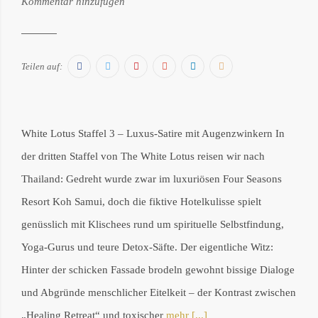
Kommentar hinzufügen
Philipp
Därr
Facebook
Twitter
Pinterest
Google+
LinkedIn
E-
Teilen auf:
Mail
White Lotus Staffel 3 – Luxus-Satire mit Augenzwinkern In
der dritten Staffel von The White Lotus reisen wir nach
Thailand: Gedreht wurde zwar im luxuriösen Four Seasons
Resort Koh Samui, doch die fiktive Hotelkulisse spielt
genüsslich mit Klischees rund um spirituelle Selbstfindung,
Yoga-Gurus und teure Detox-Säfte. Der eigentliche Witz:
Hinter der schicken Fassade brodeln gewohnt bissige Dialoge
und Abgründe menschlicher Eitelkeit – der Kontrast zwischen
„Healing Retreat“ und toxischer
mehr [...]