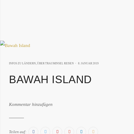
4.
INFOS ZU LÄNDERN
,
ÜBER TRAUMINSEL REISEN
8. JANUAR 2019
MÄRZ
BAWAH ISLAND
2019
von:
Kommentar hinzufügen
Philipp
Därr
Facebook
Twitter
Pinterest
Google+
LinkedIn
E-
Teilen auf: