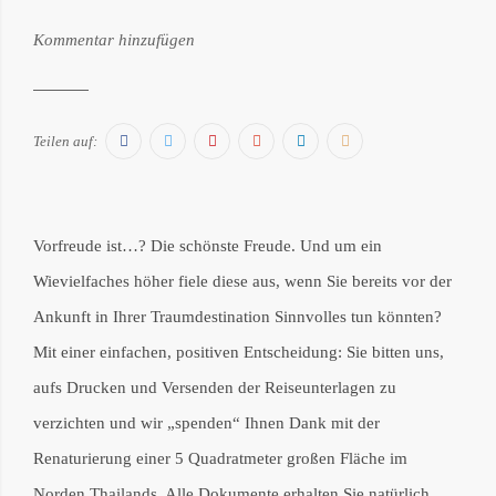
von:
Kommentar hinzufügen
Philipp
Därr
Facebook
Twitter
Pinterest
Google+
LinkedIn
E-
Teilen auf:
Mail
Vorfreude ist…? Die schönste Freude. Und um ein
Wievielfaches höher fiele diese aus, wenn Sie bereits vor der
Ankunft in Ihrer Traumdestination Sinnvolles tun könnten?
Mit einer einfachen, positiven Entscheidung: Sie bitten uns,
aufs Drucken und Versenden der Reiseunterlagen zu
verzichten und wir „spenden“ Ihnen Dank mit der
Renaturierung einer 5 Quadratmeter großen Fläche im
Norden Thailands. Alle Dokumente erhalten Sie natürlich