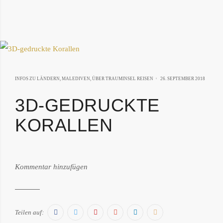
4.
INFOS ZU LÄNDERN
,
MALEDIVEN
,
ÜBER TRAUMINSEL REISEN
26. SEPTEMBER 2018
MÄR
3D-GEDRUCKTE
2019
KORALLEN
von:
Kommentar hinzufügen
Philipp
Därr
Facebook
Twitter
Pinterest
Google+
LinkedIn
E-
Teilen auf: