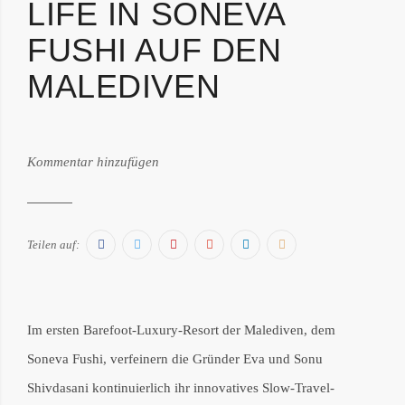
IFE IN SONEVA F
USHI AUF DEN M
ALEDIVEN
von:
Kommentar hinzufügen
Philipp
Därr
Facebook
Twitter
Pinterest
Google+
LinkedIn
E-
Teilen auf:
Mail
Im ersten Barefoot-Luxury-Resort der Malediven, dem
Soneva Fushi, verfeinern die Gründer Eva und Sonu
Shivdasani kontinuierlich ihr innovatives Slow-Travel-