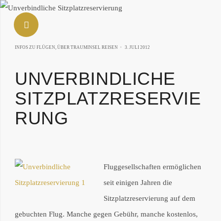
SEITENLEISTE ANZEIGEN
4.
INFOS ZU FLÜGEN
,
ÜBER TRAUMINSEL REISEN
3. JULI 2012
MÄRZ
UNVERBINDLICHE
2019
SITZPLATZRESERVIE
RUNG
NLEISTE VERBERGEN
Geschrieben
Fluggesellschaften ermöglichen
von
seit einigen Jahren die
Wolfgang
Sitzplatzreservierung auf dem
Därr
gebuchten Flug. Manche gegen Gebühr, manche kostenlos,