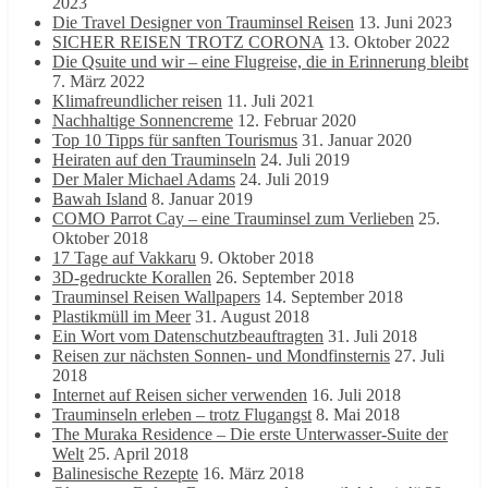
2023
Die Travel Designer von Trauminsel Reisen
13. Juni 2023
SICHER REISEN TROTZ CORONA
13. Oktober 2022
Die Qsuite und wir – eine Flugreise, die in Erinnerung bleibt
7. März 2022
Klimafreundlicher reisen
11. Juli 2021
Nachhaltige Sonnencreme
12. Februar 2020
Top 10 Tipps für sanften Tourismus
31. Januar 2020
Heiraten auf den Trauminseln
24. Juli 2019
Der Maler Michael Adams
24. Juli 2019
Bawah Island
8. Januar 2019
COMO Parrot Cay – eine Trauminsel zum Verlieben
25.
Oktober 2018
17 Tage auf Vakkaru
9. Oktober 2018
3D-gedruckte Korallen
26. September 2018
Trauminsel Reisen Wallpapers
14. September 2018
Plastikmüll im Meer
31. August 2018
Ein Wort vom Datenschutzbeauftragten
31. Juli 2018
Reisen zur nächsten Sonnen- und Mondfinsternis
27. Juli
2018
Internet auf Reisen sicher verwenden
16. Juli 2018
Trauminseln erleben – trotz Flugangst
8. Mai 2018
The Muraka Residence – Die erste Unterwasser-Suite der
Welt
25. April 2018
Balinesische Rezepte
16. März 2018