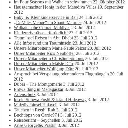
Im Four Seasons mit Walhaien schwimmen
22. Oktober 2012
Hausgemachter Honig in den Maradiva Villas
19. September
2012
Baby- & Kleinkinderservice in Bali
24. Juli 2012
„15 Miles Menue“ im Shanti Maurice
24. Juli 2012
Walhaie nahe Conrad Maldives
23. Juli 2012
Kinderreisepässe erforderlich!
23. Juli 2012
Trauminsel Reisen in Abu Dhabi
23. Juli 2012
Alle Infos rund um Trauminseln
23. Juli 2012
Unsere Mitarbeiterin Marie-Paule Pelzer
20. Juli 2012
Unser Mitarbeiter Rico Neuhöffer
20. Juli 2012
Unsere Mitarbeiterin Christine Simonis
20. Juli 2012
Unsere Mitarbeiterin Maisie Därr
20. Juli 2012
Unser Mitarbeiter Wolfgang Därr
20. Juli 2012
Anspruch bei Verspätung oder anderen Flugmängeln
20. Juli
2012
Dubai – The Montgomerie
3. Juli 2012
Entwaldung in Madagaskar
3. Juli 2012
Artenschutz
3. Juli 2012
Inseln Soneva Fushi & Island Hideaway
3. Juli 2012
Malediveninsel Halaveli
3. Juli 2012
Tauchen in Reethi Rah
3. Juli 2012
Buchtipps von Carrie974
3. Juli 2012
Reisebericht – Seychellen
3. Juli 2012
Anse Georgette, Praslin
3. Juli 2012