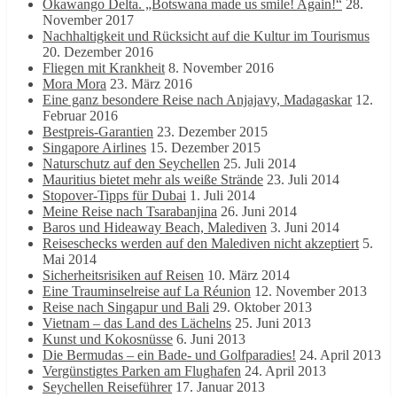
Okawango Delta. „Botswana made us smile! Again!“
28.
November 2017
Nachhaltigkeit und Rücksicht auf die Kultur im Tourismus
20. Dezember 2016
Fliegen mit Krankheit
8. November 2016
Mora Mora
23. März 2016
Eine ganz besondere Reise nach Anjajavy, Madagaskar
12.
Februar 2016
Bestpreis-Garantien
23. Dezember 2015
Singapore Airlines
15. Dezember 2015
Naturschutz auf den Seychellen
25. Juli 2014
Mauritius bietet mehr als weiße Strände
23. Juli 2014
Stopover-Tipps für Dubai
1. Juli 2014
Meine Reise nach Tsarabanjina
26. Juni 2014
Baros und Hideaway Beach, Malediven
3. Juni 2014
Reiseschecks werden auf den Malediven nicht akzeptiert
5.
Mai 2014
Sicherheitsrisiken auf Reisen
10. März 2014
Eine Trauminselreise auf La Réunion
12. November 2013
Reise nach Singapur und Bali
29. Oktober 2013
Vietnam – das Land des Lächelns
25. Juni 2013
Kunst und Kokosnüsse
6. Juni 2013
Die Bermudas – ein Bade- und Golfparadies!
24. April 2013
Vergünstigtes Parken am Flughafen
24. April 2013
Seychellen Reiseführer
17. Januar 2013