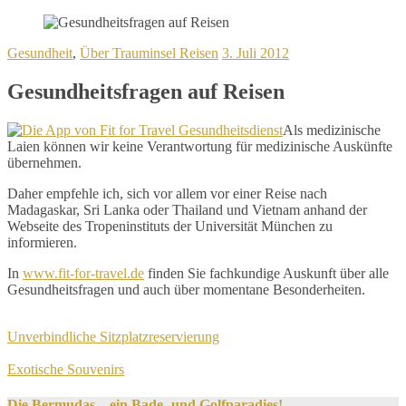
25.
Gesundheit
,
Über Trauminsel Reisen
3. Juli 2012
November
2019
Gesundheitsfragen auf Reisen
Geschrieben
Als medizinische
von
Laien können wir keine Verantwortung für medizinische Auskünfte
Wolfgang
übernehmen.
Därr
Daher empfehle ich, sich vor allem vor einer Reise nach
Madagaskar, Sri Lanka oder Thailand und Vietnam anhand der
Webseite des Tropeninstituts der Universität München zu
informieren.
In
www.fit-for-travel.de
finden Sie fachkundige Auskunft über alle
Gesundheitsfragen und auch über momentane Besonderheiten.
Beitrags-
Unverbindliche Sitzplatzreservierung
Navigation
Exotische Souvenirs
Die Bermudas – ein Bade- und Golfparadies!