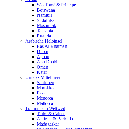
São Tomé & Príncipe
Botswana
Namibia
Südafrika
Mosambik
Tansania
Ruanda
Arabische Halbinsel
Ras Al Khaimah
Dubai
Ajman
Abu Dhabi
Oman
Katar
Um das Mittelmeer
Sardinien
Marokko
Ibiza
Menorca
Mallorca
Trauminseln Weltweit
Turks & Caicos
Antigua & Barbuda
Madagaskar