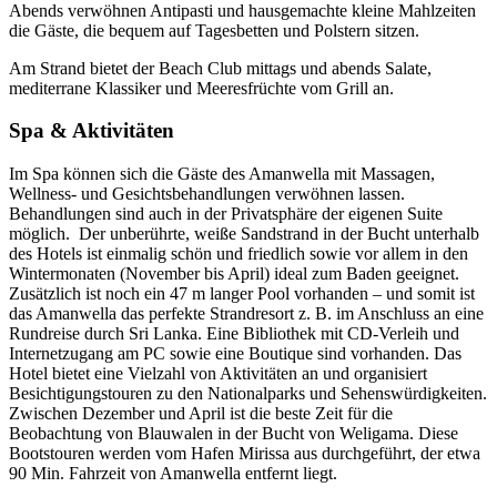
Abends verwöhnen Antipasti und hausgemachte kleine Mahlzeiten
die Gäste, die bequem auf Tagesbetten und Polstern sitzen.
Am Strand bietet der Beach Club mittags und abends Salate,
mediterrane Klassiker und Meeresfrüchte vom Grill an.
Spa & Aktivitäten
Im Spa können sich die Gäste des Amanwella mit Massagen,
Wellness- und Gesichtsbehandlungen verwöhnen lassen.
Behandlungen sind auch in der Privatsphäre der eigenen Suite
möglich. Der unberührte, weiße Sandstrand in der Bucht unterhalb
des Hotels ist einmalig schön und friedlich sowie vor allem in den
Wintermonaten (November bis April) ideal zum Baden geeignet.
Zusätzlich ist noch ein 47 m langer Pool vorhanden – und somit ist
das Amanwella das perfekte Strandresort z. B. im Anschluss an eine
Rundreise durch Sri Lanka. Eine Bibliothek mit CD-Verleih und
Internetzugang am PC sowie eine Boutique sind vorhanden. Das
Hotel bietet eine Vielzahl von Aktivitäten an und organisiert
Besichtigungstouren zu den Nationalparks und Sehenswürdigkeiten.
Zwischen Dezember und April ist die beste Zeit für die
Beobachtung von Blauwalen in der Bucht von Weligama. Diese
Bootstouren werden vom Hafen Mirissa aus durchgeführt, der etwa
90 Min. Fahrzeit von Amanwella entfernt liegt.