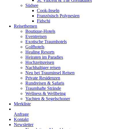
St. Vincent & The Grenadines
Südsee
Cook-Inseln
Französisch Polynesien
Fidschi
Reisethemen
Boutique-Hotels
Eventreisen
Exotische Traumhotels
Golfhotels
Healing Resorts
Heiraten im Paradies
Hochzeitsreisen
Nachhaltiger reisen
Neu bei Trauminsel Reisen
Private Residenzen
Rundreisen & Safaris
Traumhafte Strände
Wellness & Wellbeing
Yachten & Segelschoner
Merkliste
Anfrage
Kontakt
Newsletter