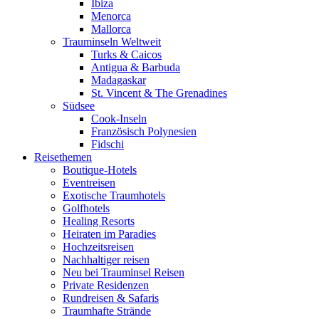
Ibiza
Menorca
Mallorca
Trauminseln Weltweit
Turks & Caicos
Antigua & Barbuda
Madagaskar
St. Vincent & The Grenadines
Südsee
Cook-Inseln
Französisch Polynesien
Fidschi
Reisethemen
Boutique-Hotels
Eventreisen
Exotische Traumhotels
Golfhotels
Healing Resorts
Heiraten im Paradies
Hochzeitsreisen
Nachhaltiger reisen
Neu bei Trauminsel Reisen
Private Residenzen
Rundreisen & Safaris
Traumhafte Strände