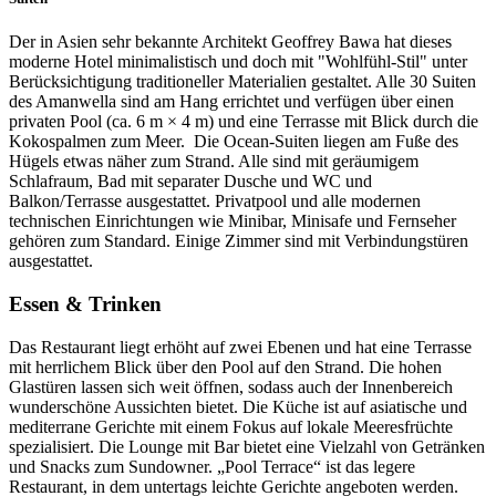
Der in Asien sehr bekannte Architekt Geoffrey Bawa hat dieses
moderne Hotel minimalistisch und doch mit "Wohlfühl-Stil" unter
Berücksichtigung traditioneller Materialien gestaltet. Alle 30 Suiten
des Amanwella sind am Hang errichtet und verfügen über einen
privaten Pool (ca. 6 m × 4 m) und eine Terrasse mit Blick durch die
Kokospalmen zum Meer. Die Ocean-Suiten liegen am Fuße des
Hügels etwas näher zum Strand. Alle sind mit geräumigem
Schlafraum, Bad mit separater Dusche und WC und
Balkon/Terrasse ausgestattet. Privatpool und alle modernen
technischen Einrichtungen wie Minibar, Minisafe und Fernseher
gehören zum Standard. Einige Zimmer sind mit Verbindungstüren
ausgestattet.
Essen & Trinken
Das Restaurant liegt erhöht auf zwei Ebenen und hat eine Terrasse
mit herrlichem Blick über den Pool auf den Strand. Die hohen
Glastüren lassen sich weit öffnen, sodass auch der Innenbereich
wunderschöne Aussichten bietet. Die Küche ist auf asiatische und
mediterrane Gerichte mit einem Fokus auf lokale Meeresfrüchte
spezialisiert. Die Lounge mit Bar bietet eine Vielzahl von Getränken
und Snacks zum Sundowner. „Pool Terrace“ ist das legere
Restaurant, in dem untertags leichte Gerichte angeboten werden.