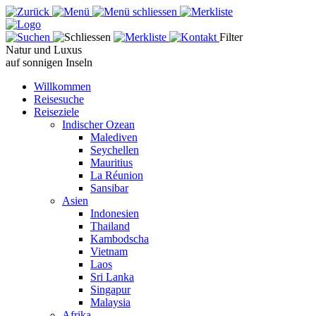
Filter
Natur und Luxus
auf sonnigen Inseln
Willkommen
Reisesuche
Reiseziele
Indischer Ozean
Malediven
Seychellen
Mauritius
La Réunion
Sansibar
Asien
Indonesien
Thailand
Kambodscha
Vietnam
Laos
Sri Lanka
Singapur
Malaysia
Afrika