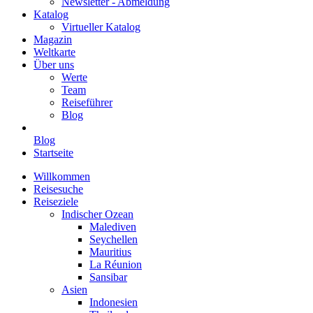
Newsletter - Abmeldung
Katalog
Virtueller Katalog
Magazin
Weltkarte
Über uns
Werte
Team
Reiseführer
Blog
Blog
Startseite
Willkommen
Reisesuche
Reiseziele
Indischer Ozean
Malediven
Seychellen
Mauritius
La Réunion
Sansibar
Asien
Indonesien