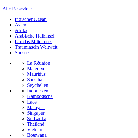
Alle Reiseziele
Indischer Ozean
Asien
Afrika
Arabische Halbinsel
Um das Mittelmeer
Trauminseln Weltweit
Südsee
La Réunion
Malediven
Mauritius
Sansibar
Seychellen
Indonesien
Kambodscha
Laos
Malaysia
Singapur
Sri Lanka
Thailand
Vietnam
Botswana