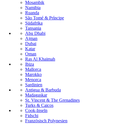
Mosambik
Namibia
Ruanda
São Tomé & Príncipe
Südafrika
Tansania
Abu Dhabi
Ajman
Dubai
Katar
Oman
Ras Al Khaimah
Ibiza
Mallorca
Marokko
Menorca
Sardinien
Antigua & Barbuda
Madagaskar
St. Vincent & The Grenadines
Turks & Caicos
Cook-Inseln
Fidschi
Französisch Polynesien