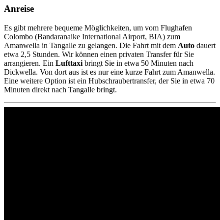
Anreise
Es gibt mehrere bequeme Möglichkeiten, um vom Flughafen
Colombo (Bandaranaike International Airport, BIA) zum
Amanwella in Tangalle zu gelangen. Die Fahrt mit dem
Auto
dauert
etwa 2,5 Stunden. Wir können einen privaten Transfer für Sie
arrangieren. Ein
Lufttaxi
bringt Sie in etwa 50 Minuten nach
Dickwella. Von dort aus ist es nur eine kurze Fahrt zum Amanwella.
Eine weitere Option ist ein Hubschraubertransfer, der Sie in etwa 70
Minuten direkt nach Tangalle bringt.