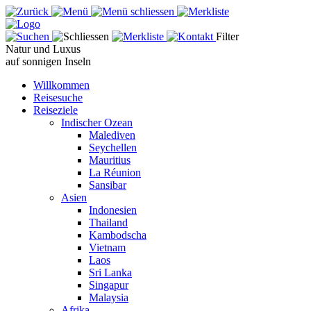
Filter
Natur und Luxus
auf sonnigen Inseln
Willkommen
Reisesuche
Reiseziele
Indischer Ozean
Malediven
Seychellen
Mauritius
La Réunion
Sansibar
Asien
Indonesien
Thailand
Kambodscha
Vietnam
Laos
Sri Lanka
Singapur
Malaysia
Afrika