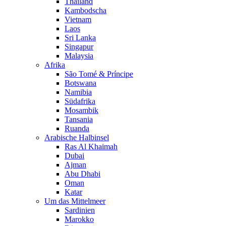
Thailand
Kambodscha
Vietnam
Laos
Sri Lanka
Singapur
Malaysia
Afrika
São Tomé & Príncipe
Botswana
Namibia
Südafrika
Mosambik
Tansania
Ruanda
Arabische Halbinsel
Ras Al Khaimah
Dubai
Ajman
Abu Dhabi
Oman
Katar
Um das Mittelmeer
Sardinien
Marokko