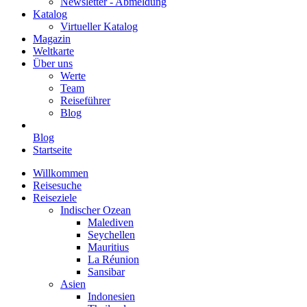
Newsletter - Abmeldung
Katalog
Virtueller Katalog
Magazin
Weltkarte
Über uns
Werte
Team
Reiseführer
Blog
Blog
Startseite
Willkommen
Reisesuche
Reiseziele
Indischer Ozean
Malediven
Seychellen
Mauritius
La Réunion
Sansibar
Asien
Indonesien