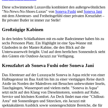
Diese schwimmende Luxusvilla kombiniert den außergewöhnlichen
"No-News-No-Shoes-Luxus" von
Soneva Fushi
und
Soneva Jani
mit dem Abenteuer- und Freiheitsgefühl einer privaten Kreuzfahrt –
Ihr privater Butler ist immer zur Stelle!
Großzügige Kabinen
In den beiden Schlafkabinen mit en-suite Badezimmer haben bis zu
sechs Personen Platz. Ein Highlight ist eine Spa-Wanne mit
Glasboden in der Master-Kabine, die den Blick auf die
Unterwasserwelt freigibt. Und auf dem herrlichen Sonnendeck steht
den Gästen ein Outdoor-Jacuzzi zur Verfügung.
Kreuzfahrt ab Soneva Fushi oder Soneva Jani
Das Abenteuer auf der Luxusyacht Soneva in Aqua reicht von einer
Halbtagestour im Baa Atoll bis hin zu einer viertägigen Reise durch
Atolle im Norden der Malediven mit Besuchen unbewohnter Inseln,
Tauchgängen, Wassersport und vielem mehr. "Soneva in Aqua"
setzt nicht auf den Klang von Dieselmotoren, sondern auf Ruhe,
Service und höchsten Komfort. An Deck findet man eine "Chillout-
Area" mit Sonnenliegen und Sitzecken, ein Jacuzzi mit
spektakulärem Ausblick sowie sonnengeschützte Bereiche, die für