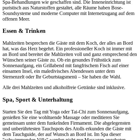
Spa-Behandlungen wie geschaffen sind. Die Inneneinrichtung ist
puristisch aus Naturstoffen gestaltet, alle Räume haben Bose-
Soundsysteme und moderne Computer mit Internetzugang auf dem
offenen Meer.
Essen & Trinken
Mahlzeiten besprechen die Gäste mit dem Koch, der alles an Bord
hat, was das Herz begehrt. Ein professioneller Koch ist immer mit
an Bord und bereitet die Mahlzeiten voll und ganz entsprechend den
Wünschen seiner Gäste zu. Ob ein gesundes Frühstück zum
Sonnenaufgang, ein Grillabend mit fangfrischem Fisch auf einer
einsamen Insel, ein maledivisches Abendessen unter dem
Sternenzelt oder Ihr Geburtstagsmenü – Sie haben die Wahl.
Alle drei Mahlzeiten und alkoholfreie Getränke sind inklusive.
Spa, Sport & Unterhaltung
Starten Sie den Tag mit Yoga oder Tai-Chi zum Sonnenaufgang,
genießen Sie eine wohltuende Massage oder meditieren Sie
gemeinsam unter dem funkelnden Firmament. Die abgelegensten
und unberührtesten Tauchspots des Atolls erkunden die Gäste mit
dem Tauchguide, der auf Wunsch an Bord ist. Im Spa dieser
"schwimmenden Villa" werden nicht nur Massagen angeboten,