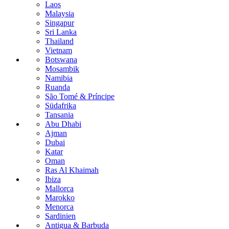
Laos
Malaysia
Singapur
Sri Lanka
Thailand
Vietnam
Botswana
Mosambik
Namibia
Ruanda
São Tomé & Príncipe
Südafrika
Tansania
Abu Dhabi
Ajman
Dubai
Katar
Oman
Ras Al Khaimah
Ibiza
Mallorca
Marokko
Menorca
Sardinien
Antigua & Barbuda