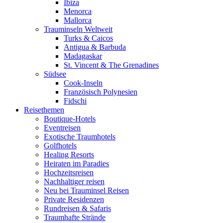
Ibiza
Menorca
Mallorca
Trauminseln Weltweit
Turks & Caicos
Antigua & Barbuda
Madagaskar
St. Vincent & The Grenadines
Südsee
Cook-Inseln
Französisch Polynesien
Fidschi
Reisethemen
Boutique-Hotels
Eventreisen
Exotische Traumhotels
Golfhotels
Healing Resorts
Heiraten im Paradies
Hochzeitsreisen
Nachhaltiger reisen
Neu bei Trauminsel Reisen
Private Residenzen
Rundreisen & Safaris
Traumhafte Strände