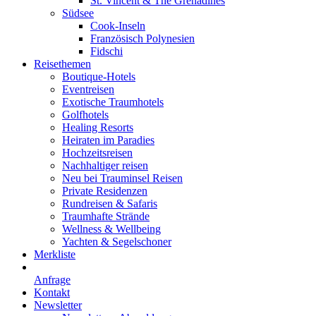
St. Vincent & The Grenadines
Südsee
Cook-Inseln
Französisch Polynesien
Fidschi
Reisethemen
Boutique-Hotels
Eventreisen
Exotische Traumhotels
Golfhotels
Healing Resorts
Heiraten im Paradies
Hochzeitsreisen
Nachhaltiger reisen
Neu bei Trauminsel Reisen
Private Residenzen
Rundreisen & Safaris
Traumhafte Strände
Wellness & Wellbeing
Yachten & Segelschoner
Merkliste
Anfrage
Kontakt
Newsletter