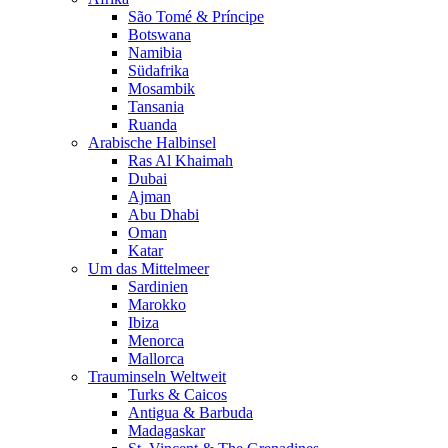
São Tomé & Príncipe
Botswana
Namibia
Südafrika
Mosambik
Tansania
Ruanda
Arabische Halbinsel
Ras Al Khaimah
Dubai
Ajman
Abu Dhabi
Oman
Katar
Um das Mittelmeer
Sardinien
Marokko
Ibiza
Menorca
Mallorca
Trauminseln Weltweit
Turks & Caicos
Antigua & Barbuda
Madagaskar