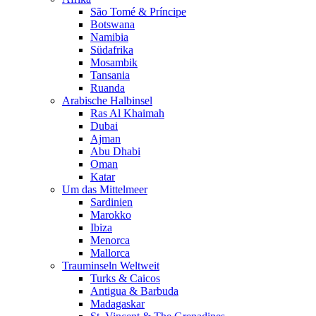
São Tomé & Príncipe
Botswana
Namibia
Südafrika
Mosambik
Tansania
Ruanda
Arabische Halbinsel
Ras Al Khaimah
Dubai
Ajman
Abu Dhabi
Oman
Katar
Um das Mittelmeer
Sardinien
Marokko
Ibiza
Menorca
Mallorca
Trauminseln Weltweit
Turks & Caicos
Antigua & Barbuda
Madagaskar