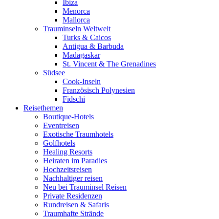
Ibiza
Menorca
Mallorca
Trauminseln Weltweit
Turks & Caicos
Antigua & Barbuda
Madagaskar
St. Vincent & The Grenadines
Südsee
Cook-Inseln
Französisch Polynesien
Fidschi
Reisethemen
Boutique-Hotels
Eventreisen
Exotische Traumhotels
Golfhotels
Healing Resorts
Heiraten im Paradies
Hochzeitsreisen
Nachhaltiger reisen
Neu bei Trauminsel Reisen
Private Residenzen
Rundreisen & Safaris
Traumhafte Strände