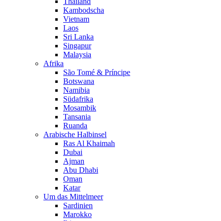
Thailand
Kambodscha
Vietnam
Laos
Sri Lanka
Singapur
Malaysia
Afrika
São Tomé & Príncipe
Botswana
Namibia
Südafrika
Mosambik
Tansania
Ruanda
Arabische Halbinsel
Ras Al Khaimah
Dubai
Ajman
Abu Dhabi
Oman
Katar
Um das Mittelmeer
Sardinien
Marokko