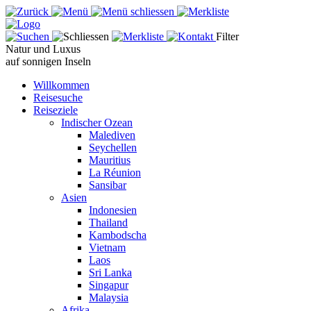
Filter
Natur und Luxus
auf sonnigen Inseln
Willkommen
Reisesuche
Reiseziele
Indischer Ozean
Malediven
Seychellen
Mauritius
La Réunion
Sansibar
Asien
Indonesien
Thailand
Kambodscha
Vietnam
Laos
Sri Lanka
Singapur
Malaysia
Afrika