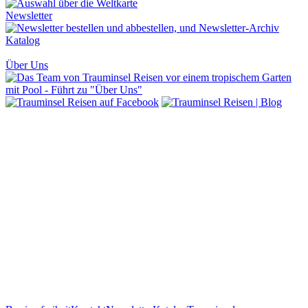
Newsletter
Katalog
Über Uns
Barrierefreiheit
Kontakt
Newsletter
Katalog
Trauminsel
Magazin
Impressum
Datenschutz
AGB
Fragen &
Antworten
Blog
Merkliste
Mietwagen
CO2-Ausgleich
WhatsApp öffnen
Scannen Sie diesen QR-Code
um Trauminsel Reisen in Whatsapp auf dem Handy zu öffnen.