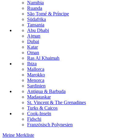
Namibia
Ruanda
São Tomé & Príncipe
Südafrika
Tansania
Abu Dhabi
Ajman
Dubai
Katar
Oman
Ras Al Khaimah
Ibiza
Mallorca
Marokko
Menorca
Sardinien
Antigua & Barbuda
Madagaskar
St. Vincent & The Grenadines
Turks & Caicos
Cook-Inseln
Fidschi
Französisch Polynesien
Meine Merkliste