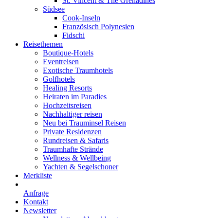
St. Vincent & The Grenadines
Südsee
Cook-Inseln
Französisch Polynesien
Fidschi
Reisethemen
Boutique-Hotels
Eventreisen
Exotische Traumhotels
Golfhotels
Healing Resorts
Heiraten im Paradies
Hochzeitsreisen
Nachhaltiger reisen
Neu bei Trauminsel Reisen
Private Residenzen
Rundreisen & Safaris
Traumhafte Strände
Wellness & Wellbeing
Yachten & Segelschoner
Merkliste
Anfrage
Kontakt
Newsletter