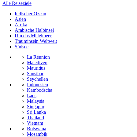
Alle Reiseziele
Indischer Ozean
Asien
Afrika
Arabische Halbinsel
Um das Mittelmeer
Trauminseln Weltweit
Südsee
La Réunion
Malediven
Mauritius
Sansibar
Seychellen
Indonesien
Kambodscha
Laos
Malaysia
Singapur
Sri Lanka
Thailand
Vietnam
Botswana
Mosambik