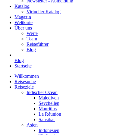
Newsletter - Abmeldung
Katalog
Virtueller Katalog
Magazin
Weltkarte
Über uns
Werte
Team
Reiseführer
Blog
Blog
Startseite
Willkommen
Reisesuche
Reiseziele
Indischer Ozean
Malediven
Seychellen
Mauritius
La Réunion
Sansibar
Asien
Indonesien