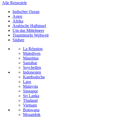
Alle Reiseziele
Indischer Ozean
Asien
Afrika
Arabische Halbinsel
Um das Mittelmeer
Trauminseln Weltweit
Südsee
La Réunion
Malediven
Mauritius
Sansibar
Seychellen
Indonesien
Kambodscha
Laos
Malaysia
Singapur
Sri Lanka
Thailand
Vietnam
Botswana
Mosambik