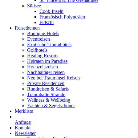
St. Vincent & The Grenadines
Südsee
Cook-Inseln
Französisch Polynesien
Fidschi
Reisethemen
Boutique-Hotels
Eventreisen
Exotische Traumhotels
Golfhotels
Healing Resorts
Heiraten im Paradies
Hochzeitsreisen
Nachhaltiger reisen
Neu bei Trauminsel Reisen
Private Residenzen
Rundreisen & Safaris
Traumhafte Strände
Wellness & Wellbeing
Yachten & Segelschoner
Merkliste
Anfrage
Kontakt
Newsletter