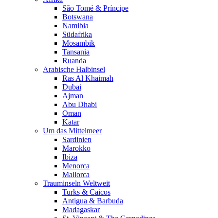
São Tomé & Príncipe
Botswana
Namibia
Südafrika
Mosambik
Tansania
Ruanda
Arabische Halbinsel
Ras Al Khaimah
Dubai
Ajman
Abu Dhabi
Oman
Katar
Um das Mittelmeer
Sardinien
Marokko
Ibiza
Menorca
Mallorca
Trauminseln Weltweit
Turks & Caicos
Antigua & Barbuda
Madagaskar