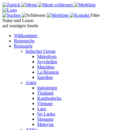
Filter
Natur und Luxus
auf sonnigen Inseln
Willkommen
Reisesuche
Reiseziele
Indischer Ozean
Malediven
Seychellen
Mauritius
La Réunion
Sansibar
Asien
Indonesien
Thailand
Kambodscha
Vietnam
Laos
Sri Lanka
Singapur
Malaysia
Afrika