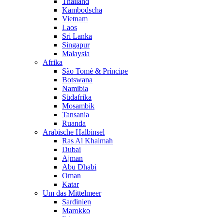
Thailand
Kambodscha
Vietnam
Laos
Sri Lanka
Singapur
Malaysia
Afrika
São Tomé & Príncipe
Botswana
Namibia
Südafrika
Mosambik
Tansania
Ruanda
Arabische Halbinsel
Ras Al Khaimah
Dubai
Ajman
Abu Dhabi
Oman
Katar
Um das Mittelmeer
Sardinien
Marokko