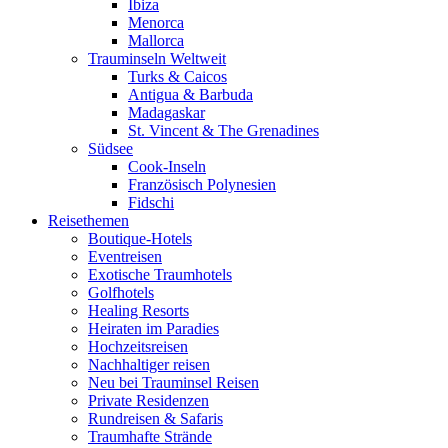
Ibiza
Menorca
Mallorca
Trauminseln Weltweit
Turks & Caicos
Antigua & Barbuda
Madagaskar
St. Vincent & The Grenadines
Südsee
Cook-Inseln
Französisch Polynesien
Fidschi
Reisethemen
Boutique-Hotels
Eventreisen
Exotische Traumhotels
Golfhotels
Healing Resorts
Heiraten im Paradies
Hochzeitsreisen
Nachhaltiger reisen
Neu bei Trauminsel Reisen
Private Residenzen
Rundreisen & Safaris
Traumhafte Strände