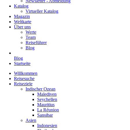
Newsletter - Abmeldung
Katalog
Virtueller Katalog
Magazin
Weltkarte
Über uns
Werte
Team
Reiseführer
Blog
Blog
Startseite
Willkommen
Reisesuche
Reiseziele
Indischer Ozean
Malediven
Seychellen
Mauritius
La Réunion
Sansibar
Asien
Indonesien