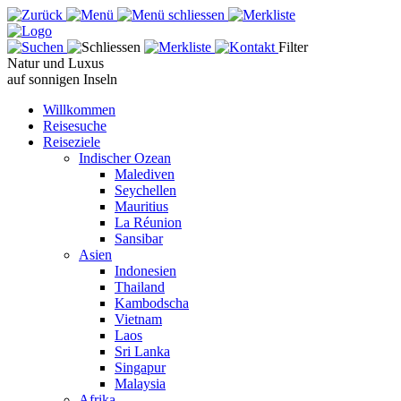
Filter
Natur und Luxus
auf sonnigen Inseln
Willkommen
Reisesuche
Reiseziele
Indischer Ozean
Malediven
Seychellen
Mauritius
La Réunion
Sansibar
Asien
Indonesien
Thailand
Kambodscha
Vietnam
Laos
Sri Lanka
Singapur
Malaysia
Afrika