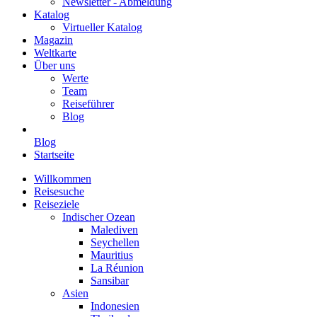
Newsletter - Abmeldung
Katalog
Virtueller Katalog
Magazin
Weltkarte
Über uns
Werte
Team
Reiseführer
Blog
Blog
Startseite
Willkommen
Reisesuche
Reiseziele
Indischer Ozean
Malediven
Seychellen
Mauritius
La Réunion
Sansibar
Asien
Indonesien