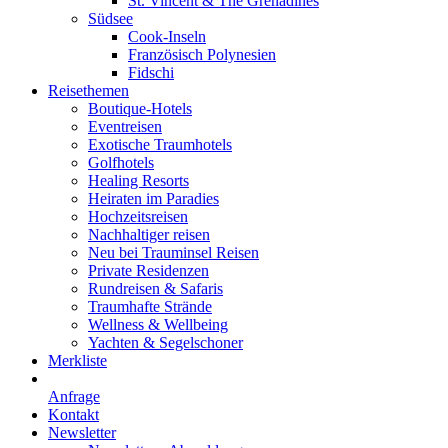
St. Vincent & The Grenadines
Südsee
Cook-Inseln
Französisch Polynesien
Fidschi
Reisethemen
Boutique-Hotels
Eventreisen
Exotische Traumhotels
Golfhotels
Healing Resorts
Heiraten im Paradies
Hochzeitsreisen
Nachhaltiger reisen
Neu bei Trauminsel Reisen
Private Residenzen
Rundreisen & Safaris
Traumhafte Strände
Wellness & Wellbeing
Yachten & Segelschoner
Merkliste
Anfrage
Kontakt
Newsletter