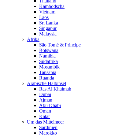
Thailand
Kambodscha
Vietnam
Laos
Sri Lanka
Singapur
Malaysia
Afrika
São Tomé & Príncipe
Botswana
Namibia
Südafrika
Mosambik
Tansania
Ruanda
Arabische Halbinsel
Ras Al Khaimah
Dubai
Ajman
Abu Dhabi
Oman
Katar
Um das Mittelmeer
Sardinien
Marokko