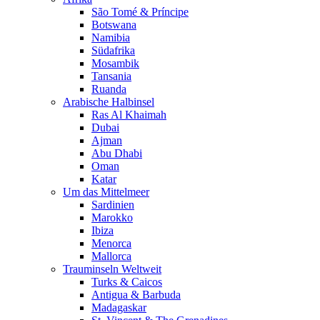
São Tomé & Príncipe
Botswana
Namibia
Südafrika
Mosambik
Tansania
Ruanda
Arabische Halbinsel
Ras Al Khaimah
Dubai
Ajman
Abu Dhabi
Oman
Katar
Um das Mittelmeer
Sardinien
Marokko
Ibiza
Menorca
Mallorca
Trauminseln Weltweit
Turks & Caicos
Antigua & Barbuda
Madagaskar