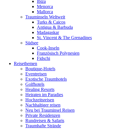
Ibiza
Menorca
Mallorca
Trauminseln Weltweit
Turks & Caicos
Antigua & Barbuda
Madagaskar
St. Vincent & The Grenadines
Südsee
Cook-Inseln
Französisch Polynesien
Fidschi
Reisethemen
Boutique-Hotels
Eventreisen
Exotische Traumhotels
Golfhotels
Healing Resorts
Heiraten im Paradies
Hochzeitsreisen
Nachhaltiger reisen
Neu bei Trauminsel Reisen
Private Residenzen
Rundreisen & Safaris
Traumhafte Strände