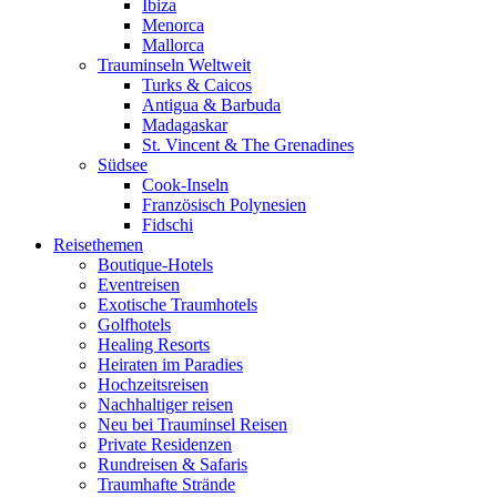
Ibiza
Menorca
Mallorca
Trauminseln Weltweit
Turks & Caicos
Antigua & Barbuda
Madagaskar
St. Vincent & The Grenadines
Südsee
Cook-Inseln
Französisch Polynesien
Fidschi
Reisethemen
Boutique-Hotels
Eventreisen
Exotische Traumhotels
Golfhotels
Healing Resorts
Heiraten im Paradies
Hochzeitsreisen
Nachhaltiger reisen
Neu bei Trauminsel Reisen
Private Residenzen
Rundreisen & Safaris
Traumhafte Strände