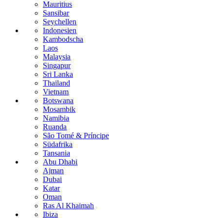
Mauritius
Sansibar
Seychellen
Indonesien
Kambodscha
Laos
Malaysia
Singapur
Sri Lanka
Thailand
Vietnam
Botswana
Mosambik
Namibia
Ruanda
São Tomé & Príncipe
Südafrika
Tansania
Abu Dhabi
Ajman
Dubai
Katar
Oman
Ras Al Khaimah
Ibiza