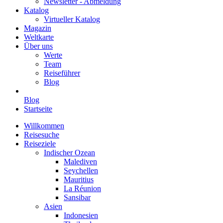
Newsletter - Abmeldung
Katalog
Virtueller Katalog
Magazin
Weltkarte
Über uns
Werte
Team
Reiseführer
Blog
Blog
Startseite
Willkommen
Reisesuche
Reiseziele
Indischer Ozean
Malediven
Seychellen
Mauritius
La Réunion
Sansibar
Asien
Indonesien