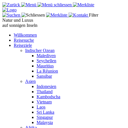
Filter
Natur und Luxus
auf sonnigen Inseln
Willkommen
Reisesuche
Reiseziele
Indischer Ozean
Malediven
Seychellen
Mauritius
La Réunion
Sansibar
Asien
Indonesien
Thailand
Kambodscha
Vietnam
Laos
Sri Lanka
Singapur
Malaysia
Afrika