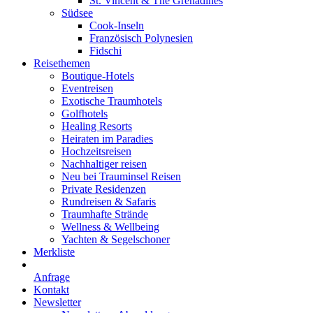
St. Vincent & The Grenadines
Südsee
Cook-Inseln
Französisch Polynesien
Fidschi
Reisethemen
Boutique-Hotels
Eventreisen
Exotische Traumhotels
Golfhotels
Healing Resorts
Heiraten im Paradies
Hochzeitsreisen
Nachhaltiger reisen
Neu bei Trauminsel Reisen
Private Residenzen
Rundreisen & Safaris
Traumhafte Strände
Wellness & Wellbeing
Yachten & Segelschoner
Merkliste
Anfrage
Kontakt
Newsletter