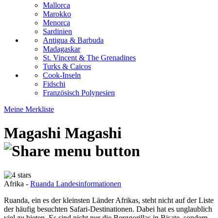
Mallorca
Marokko
Menorca
Sardinien
Antigua & Barbuda
Madagaskar
St. Vincent & The Grenadines
Turks & Caicos
Cook-Inseln
Fidschi
Französisch Polynesien
Meine Merkliste
Magashi
Magashi
Afrika -
Ruanda Landesinformationen
Ruanda, ein es der kleinsten Länder Afrikas, steht nicht auf der Liste
der häufig besuchten Safari-Destinationen. Dabei hat es unglaublich
viel zu bieten. Es sind nicht nur die Berggorillas in Bisate, sondern