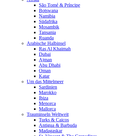
São Tomé & Príncipe
Botswana
Namibia
Südafrika
Mosambik
Tansania
Ruanda
Arabische Halbinsel
Ras Al Khaimah
Dubai
Ajman
Abu Dhabi
Oman
Katar
Um das Mittelmeer
Sardinien
Marokko
Ibiza
Menorca
Mallorca
Trauminseln Weltweit
Turks & Caicos
Antigua & Barbuda
Madagaskar