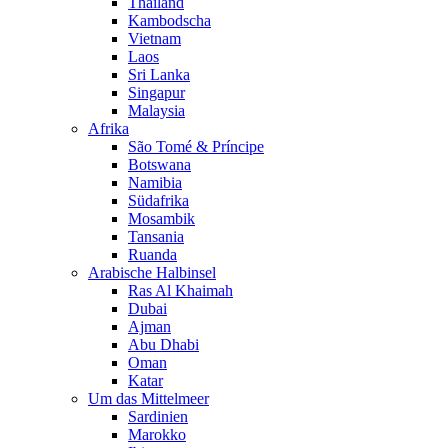
Thailand
Kambodscha
Vietnam
Laos
Sri Lanka
Singapur
Malaysia
Afrika
São Tomé & Príncipe
Botswana
Namibia
Südafrika
Mosambik
Tansania
Ruanda
Arabische Halbinsel
Ras Al Khaimah
Dubai
Ajman
Abu Dhabi
Oman
Katar
Um das Mittelmeer
Sardinien
Marokko