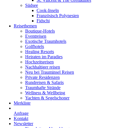
St. Vincent & The Grenadines
Südsee
Cook-Inseln
Französisch Polynesien
Fidschi
Reisethemen
Boutique-Hotels
Eventreisen
Exotische Traumhotels
Golfhotels
Healing Resorts
Heiraten im Paradies
Hochzeitsreisen
Nachhaltiger reisen
Neu bei Trauminsel Reisen
Private Residenzen
Rundreisen & Safaris
Traumhafte Strände
Wellness & Wellbeing
Yachten & Segelschoner
Merkliste
Anfrage
Kontakt
Newsletter