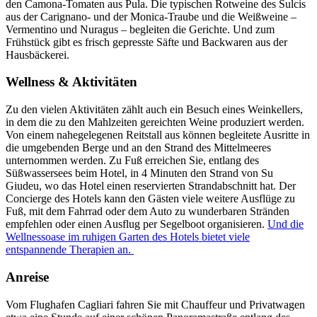
den Camona-Tomaten aus Pula. Die typischen Rotweine des Sulcis
aus der Carignano- und der Monica-Traube und die Weißweine –
Vermentino und Nuragus – begleiten die Gerichte. Und zum
Frühstück gibt es frisch gepresste Säfte und Backwaren aus der
Hausbäckerei.
Wellness & Aktivitäten
Zu den vielen Aktivitäten zählt auch ein Besuch eines Weinkellers,
in dem die zu den Mahlzeiten gereichten Weine produziert werden.
Von einem nahegelegenen Reitstall aus können begleitete Ausritte in
die umgebenden Berge und an den Strand des Mittelmeeres
unternommen werden. Zu Fuß erreichen Sie, entlang des
Süßwassersees beim Hotel, in 4 Minuten den Strand von Su
Giudeu, wo das Hotel einen reservierten Strandabschnitt hat. Der
Concierge des Hotels kann den Gästen viele weitere Ausflüge zu
Fuß, mit dem Fahrrad oder dem Auto zu wunderbaren Stränden
empfehlen oder einen Ausflug per Segelboot organisieren.
Und die
Wellnessoase im ruhigen Garten des Hotels bietet viele
entspannende Therapien an.
Anreise
Vom Flughafen Cagliari fahren Sie mit Chauffeur und Privatwagen