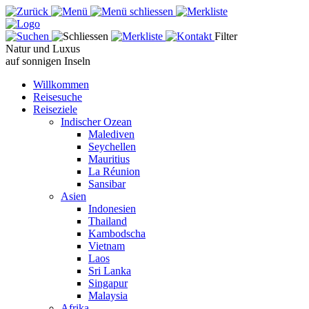
Filter
Natur und Luxus
auf sonnigen Inseln
Willkommen
Reisesuche
Reiseziele
Indischer Ozean
Malediven
Seychellen
Mauritius
La Réunion
Sansibar
Asien
Indonesien
Thailand
Kambodscha
Vietnam
Laos
Sri Lanka
Singapur
Malaysia
Afrika