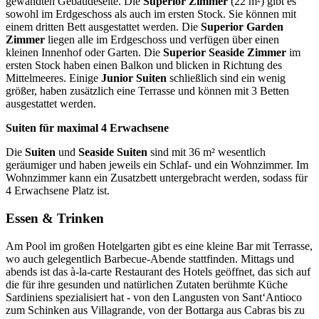
gewandten Gebäudeseite. Die
Superior Zimmer
(22 m²) gibt es
sowohl im Erdgeschoss als auch im ersten Stock. Sie können mit
einem dritten Bett ausgestattet werden. Die
Superior Garden
Zimmer
liegen alle im Erdgeschoss und verfügen über einen
kleinen Innenhof oder Garten. Die
Superior Seaside Zimmer
im
ersten Stock haben einen Balkon und blicken in Richtung des
Mittelmeeres. Einige
Junior Suiten
schließlich sind ein wenig
größer, haben zusätzlich eine Terrasse und können mit 3 Betten
ausgestattet werden.
Suiten für maximal 4 Erwachsene
Die
Suiten
und
Seaside Suiten
sind mit 36 m² wesentlich
geräumiger und haben jeweils ein Schlaf- und ein Wohnzimmer. Im
Wohnzimmer kann ein Zusatzbett untergebracht werden, sodass für
4 Erwachsene Platz ist.
Essen & Trinken
Am Pool im großen Hotelgarten gibt es eine kleine Bar mit Terrasse,
wo auch gelegentlich Barbecue-Abende stattfinden. Mittags und
abends ist das à-la-carte Restaurant des Hotels geöffnet, das sich auf
die für ihre gesunden und natürlichen Zutaten berühmte Küche
Sardiniens spezialisiert hat - von den Langusten von Sant‘Antioco
zum Schinken aus Villagrande, von der Bottarga aus Cabras bis zu