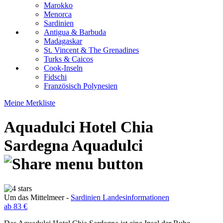
Marokko
Menorca
Sardinien
Antigua & Barbuda
Madagaskar
St. Vincent & The Grenadines
Turks & Caicos
Cook-Inseln
Fidschi
Französisch Polynesien
Meine Merkliste
Aquadulci Hotel Chia
Sardegna
Aquadulci
Um das Mittelmeer -
Sardinien Landesinformationen
ab 83 €