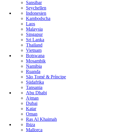
Sansibar
Seychellen
Indonesien
Kambodscha
Laos
Malaysia
Singapur
Sri Lanka
Thailand
Vietnam
Botswana
Mosambik
Namibia
Ruanda
São Tomé & Príncipe
Südafrika
Tansania
Abu Dhabi
Ajman
Dubai
Katar
Oman
Ras Al Khaimah
Ibiza
Mallorca