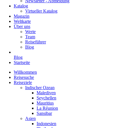
Newsletter - Abmeldung
Katalog
Virtueller Katalog
Magazin
Weltkarte
Über uns
Werte
Team
Reiseführer
Blog
Blog
Startseite
Willkommen
Reisesuche
Reiseziele
Indischer Ozean
Malediven
Seychellen
Mauritius
La Réunion
Sansibar
Asien
Indonesien