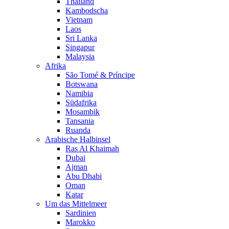
Thailand
Kambodscha
Vietnam
Laos
Sri Lanka
Singapur
Malaysia
Afrika
São Tomé & Príncipe
Botswana
Namibia
Südafrika
Mosambik
Tansania
Ruanda
Arabische Halbinsel
Ras Al Khaimah
Dubai
Ajman
Abu Dhabi
Oman
Katar
Um das Mittelmeer
Sardinien
Marokko