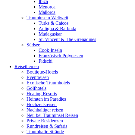
Ibiza
Menorca
Mallorca
Trauminseln Weltweit
Turks & Caicos
Antigua & Barbuda
Madagaskar
St. Vincent & The Grenadines
Südsee
Cook-Inseln
Französisch Polynesien
Fidschi
Reisethemen
Boutique-Hotels
Eventreisen
Exotische Traumhotels
Golfhotels
Healing Resorts
Heiraten im Paradies
Hochzeitsreisen
Nachhaltiger reisen
Neu bei Trauminsel Reisen
Private Residenzen
Rundreisen & Safaris
Traumhafte Strände