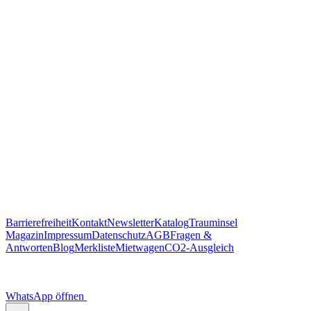
Barrierefreiheit
Kontakt
Newsletter
Katalog
Trauminsel
Magazin
Impressum
Datenschutz
AGB
Fragen &
Antworten
Blog
Merkliste
Mietwagen
CO2-Ausgleich
WhatsApp öffnen
Scannen Sie diesen QR-Code
um Trauminsel Reisen in Whatsapp auf dem Handy zu öffnen.