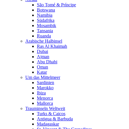
São Tomé & Príncipe
Botswana
Namibia
Südafrika
Mosambik
Tansania
Ruanda
Arabische Halbinsel
Ras Al Khaimah
Dubai
Ajman
Abu Dhabi
Oman
Katar
Um das Mittelmeer
Sardinien
Marokko
Ibiza
Menorca
Mallorca
Trauminseln Weltweit
Turks & Caicos
Antigua & Barbuda
Madagaskar