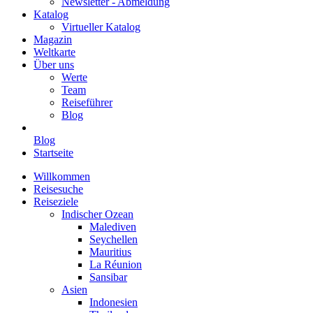
Newsletter - Abmeldung
Katalog
Virtueller Katalog
Magazin
Weltkarte
Über uns
Werte
Team
Reiseführer
Blog
Blog
Startseite
Willkommen
Reisesuche
Reiseziele
Indischer Ozean
Malediven
Seychellen
Mauritius
La Réunion
Sansibar
Asien
Indonesien