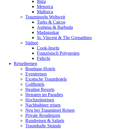
Ibiza
Menorca
Mallorca
Trauminseln Weltweit
Turks & Caicos
Antigua & Barbuda
Madagaskar
St. Vincent & The Grenadines
Südsee
Cook-Inseln
Französisch Polynesien
Fidschi
Reisethemen
Boutique-Hotels
Eventreisen
Exotische Traumhotels
Golfhotels
Healing Resorts
Heiraten im Paradies
Hochzeitsreisen
Nachhaltiger reisen
Neu bei Trauminsel Reisen
Private Residenzen
Rundreisen & Safaris
Traumhafte Strände