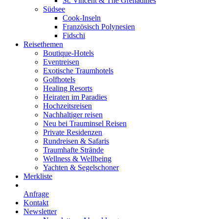
St. Vincent & The Grenadines
Südsee
Cook-Inseln
Französisch Polynesien
Fidschi
Reisethemen
Boutique-Hotels
Eventreisen
Exotische Traumhotels
Golfhotels
Healing Resorts
Heiraten im Paradies
Hochzeitsreisen
Nachhaltiger reisen
Neu bei Trauminsel Reisen
Private Residenzen
Rundreisen & Safaris
Traumhafte Strände
Wellness & Wellbeing
Yachten & Segelschoner
Merkliste
Anfrage
Kontakt
Newsletter