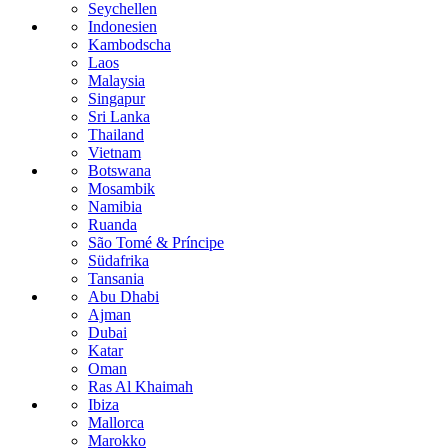
Seychellen
Indonesien
Kambodscha
Laos
Malaysia
Singapur
Sri Lanka
Thailand
Vietnam
Botswana
Mosambik
Namibia
Ruanda
São Tomé & Príncipe
Südafrika
Tansania
Abu Dhabi
Ajman
Dubai
Katar
Oman
Ras Al Khaimah
Ibiza
Mallorca
Marokko