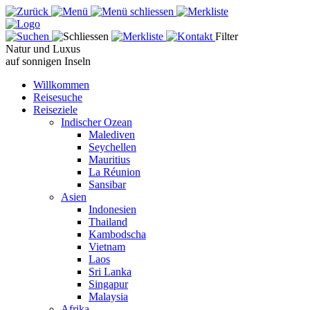
Filter
Natur und Luxus
auf sonnigen Inseln
Willkommen
Reisesuche
Reiseziele
Indischer Ozean
Malediven
Seychellen
Mauritius
La Réunion
Sansibar
Asien
Indonesien
Thailand
Kambodscha
Vietnam
Laos
Sri Lanka
Singapur
Malaysia
Afrika