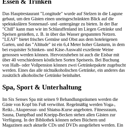
Essen & Trinken
Das Hauptrestaurant "Longitude" wurde auf Stelzen in die Lagune
gebaut, um den Gästen einen uneingeschränkten Blick auf die
spektakulären Sonnenauf- und -untergänge zu bieten. In der Bar
"Chill" kann man wie im Schlaraffenland im Liegen Getränke und
Speisen genießen, z. B. in über das Wasser gespannten Netzen.
"LEAF" bietet frisches Gemüse und Obst aus dem hoteleigenen
Garten, und das "Altitude" ist ein 6,4 Meter hoher Glasturm, in dem
bei exquisiter Schinken- und Käse-Auswahl exzellente Weine
genossen werden können. Hervorzuheben ist auch die Eisbar mit
über 40 verschiedenen köstlichen Sorten Speiseeis. Bei Buchung
von Halb- oder Vollpension können zwei Getränkepakete zugebucht
werden. Eines das alle nichtalkoholischen Getränke, ein anderes das
zusätzlich alkoholische Getränke beinhaltet.
Spa, Sport & Unterhaltung
Im Six Senses Spa mit seinen 9 Behandlungsräumen werden die
Gäste von Kopf bis Fuß verwöhnt. Regelmäßig werden Yoga-,
Reiki-, Akupressur- und Shiatsu-Kurse angeboten. Fitnessraum,
Sauna, Dampfbad und Kneipp-Becken stehen allen Gästen zur
Verfügung. In der Bibliothek können neben Büchern und
Magazinen auch aktuelle CDs und DVDs ausgeliehen werden. Ein