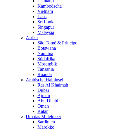
Thailand
Kambodscha
Vietnam
Laos
Sri Lanka
Singapur
Malaysia
Afrika
São Tomé & Príncipe
Botswana
Namibia
Südafrika
Mosambik
Tansania
Ruanda
Arabische Halbinsel
Ras Al Khaimah
Dubai
Ajman
Abu Dhabi
Oman
Katar
Um das Mittelmeer
Sardinien
Marokko