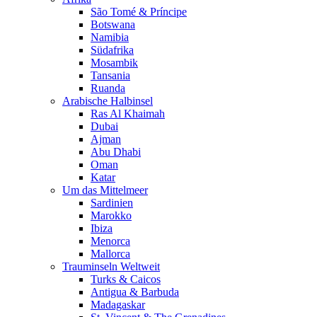
São Tomé & Príncipe
Botswana
Namibia
Südafrika
Mosambik
Tansania
Ruanda
Arabische Halbinsel
Ras Al Khaimah
Dubai
Ajman
Abu Dhabi
Oman
Katar
Um das Mittelmeer
Sardinien
Marokko
Ibiza
Menorca
Mallorca
Trauminseln Weltweit
Turks & Caicos
Antigua & Barbuda
Madagaskar