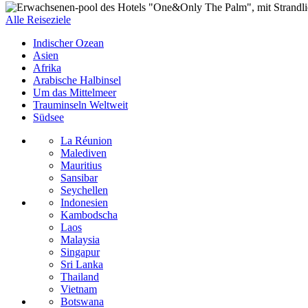
Alle Reiseziele
Indischer Ozean
Asien
Afrika
Arabische Halbinsel
Um das Mittelmeer
Trauminseln Weltweit
Südsee
La Réunion
Malediven
Mauritius
Sansibar
Seychellen
Indonesien
Kambodscha
Laos
Malaysia
Singapur
Sri Lanka
Thailand
Vietnam
Botswana