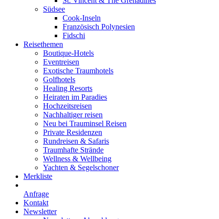
St. Vincent & The Grenadines
Südsee
Cook-Inseln
Französisch Polynesien
Fidschi
Reisethemen
Boutique-Hotels
Eventreisen
Exotische Traumhotels
Golfhotels
Healing Resorts
Heiraten im Paradies
Hochzeitsreisen
Nachhaltiger reisen
Neu bei Trauminsel Reisen
Private Residenzen
Rundreisen & Safaris
Traumhafte Strände
Wellness & Wellbeing
Yachten & Segelschoner
Merkliste
Anfrage
Kontakt
Newsletter