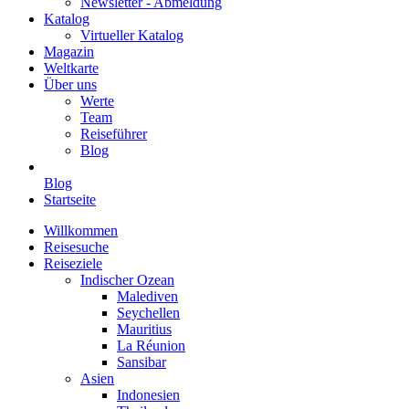
Newsletter - Abmeldung
Katalog
Virtueller Katalog
Magazin
Weltkarte
Über uns
Werte
Team
Reiseführer
Blog
Blog
Startseite
Willkommen
Reisesuche
Reiseziele
Indischer Ozean
Malediven
Seychellen
Mauritius
La Réunion
Sansibar
Asien
Indonesien