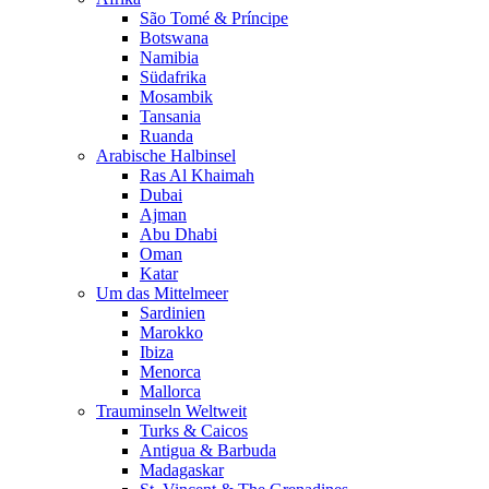
São Tomé & Príncipe
Botswana
Namibia
Südafrika
Mosambik
Tansania
Ruanda
Arabische Halbinsel
Ras Al Khaimah
Dubai
Ajman
Abu Dhabi
Oman
Katar
Um das Mittelmeer
Sardinien
Marokko
Ibiza
Menorca
Mallorca
Trauminseln Weltweit
Turks & Caicos
Antigua & Barbuda
Madagaskar