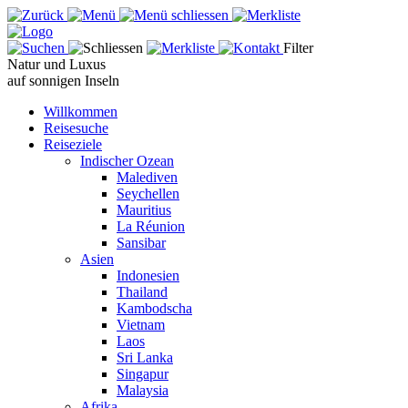
Filter
Natur und Luxus
auf sonnigen Inseln
Willkommen
Reisesuche
Reiseziele
Indischer Ozean
Malediven
Seychellen
Mauritius
La Réunion
Sansibar
Asien
Indonesien
Thailand
Kambodscha
Vietnam
Laos
Sri Lanka
Singapur
Malaysia
Afrika