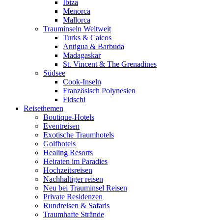
Ibiza
Menorca
Mallorca
Trauminseln Weltweit
Turks & Caicos
Antigua & Barbuda
Madagaskar
St. Vincent & The Grenadines
Südsee
Cook-Inseln
Französisch Polynesien
Fidschi
Reisethemen
Boutique-Hotels
Eventreisen
Exotische Traumhotels
Golfhotels
Healing Resorts
Heiraten im Paradies
Hochzeitsreisen
Nachhaltiger reisen
Neu bei Trauminsel Reisen
Private Residenzen
Rundreisen & Safaris
Traumhafte Strände