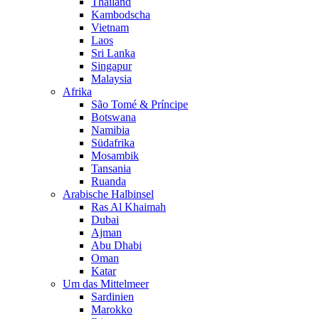
Thailand
Kambodscha
Vietnam
Laos
Sri Lanka
Singapur
Malaysia
Afrika
São Tomé & Príncipe
Botswana
Namibia
Südafrika
Mosambik
Tansania
Ruanda
Arabische Halbinsel
Ras Al Khaimah
Dubai
Ajman
Abu Dhabi
Oman
Katar
Um das Mittelmeer
Sardinien
Marokko