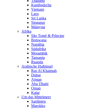
Thailand
Kambodscha
Vietnam
Laos
Sri Lanka
Singapur
Malaysia
Afrika
São Tomé & Príncipe
Botswana
Namibia
Südafrika
Mosambik
Tansania
Ruanda
Arabische Halbinsel
Ras Al Khaimah
Dubai
Ajman
Abu Dhabi
Oman
Katar
Um das Mittelmeer
Sardinien
Marokko