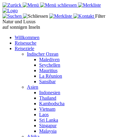
Filter
Natur und Luxus
auf sonnigen Inseln
Willkommen
Reisesuche
Reiseziele
Indischer Ozean
Malediven
Seychellen
Mauritius
La Réunion
Sansibar
Asien
Indonesien
Thailand
Kambodscha
Vietnam
Laos
Sri Lanka
Singapur
Malaysia
Afrika