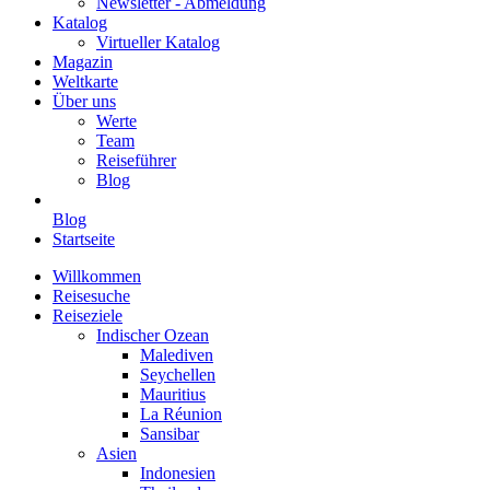
Newsletter - Abmeldung
Katalog
Virtueller Katalog
Magazin
Weltkarte
Über uns
Werte
Team
Reiseführer
Blog
Blog
Startseite
Willkommen
Reisesuche
Reiseziele
Indischer Ozean
Malediven
Seychellen
Mauritius
La Réunion
Sansibar
Asien
Indonesien