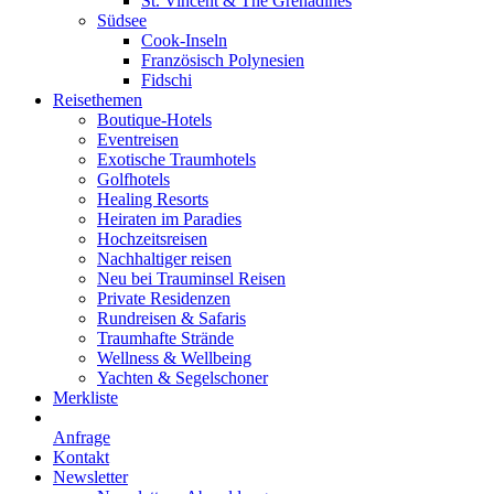
St. Vincent & The Grenadines
Südsee
Cook-Inseln
Französisch Polynesien
Fidschi
Reisethemen
Boutique-Hotels
Eventreisen
Exotische Traumhotels
Golfhotels
Healing Resorts
Heiraten im Paradies
Hochzeitsreisen
Nachhaltiger reisen
Neu bei Trauminsel Reisen
Private Residenzen
Rundreisen & Safaris
Traumhafte Strände
Wellness & Wellbeing
Yachten & Segelschoner
Merkliste
Anfrage
Kontakt
Newsletter