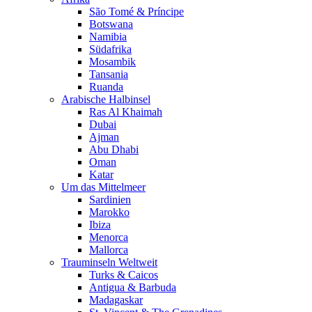
São Tomé & Príncipe
Botswana
Namibia
Südafrika
Mosambik
Tansania
Ruanda
Arabische Halbinsel
Ras Al Khaimah
Dubai
Ajman
Abu Dhabi
Oman
Katar
Um das Mittelmeer
Sardinien
Marokko
Ibiza
Menorca
Mallorca
Trauminseln Weltweit
Turks & Caicos
Antigua & Barbuda
Madagaskar