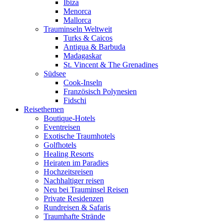
Ibiza
Menorca
Mallorca
Trauminseln Weltweit
Turks & Caicos
Antigua & Barbuda
Madagaskar
St. Vincent & The Grenadines
Südsee
Cook-Inseln
Französisch Polynesien
Fidschi
Reisethemen
Boutique-Hotels
Eventreisen
Exotische Traumhotels
Golfhotels
Healing Resorts
Heiraten im Paradies
Hochzeitsreisen
Nachhaltiger reisen
Neu bei Trauminsel Reisen
Private Residenzen
Rundreisen & Safaris
Traumhafte Strände