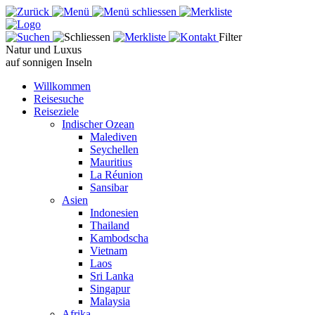
Filter
Natur und Luxus
auf sonnigen Inseln
Willkommen
Reisesuche
Reiseziele
Indischer Ozean
Malediven
Seychellen
Mauritius
La Réunion
Sansibar
Asien
Indonesien
Thailand
Kambodscha
Vietnam
Laos
Sri Lanka
Singapur
Malaysia
Afrika