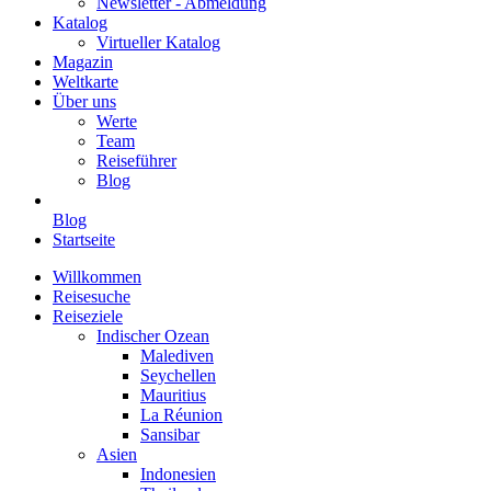
Newsletter - Abmeldung
Katalog
Virtueller Katalog
Magazin
Weltkarte
Über uns
Werte
Team
Reiseführer
Blog
Blog
Startseite
Willkommen
Reisesuche
Reiseziele
Indischer Ozean
Malediven
Seychellen
Mauritius
La Réunion
Sansibar
Asien
Indonesien