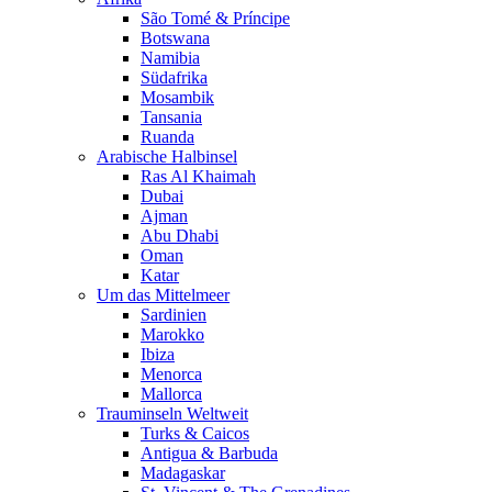
São Tomé & Príncipe
Botswana
Namibia
Südafrika
Mosambik
Tansania
Ruanda
Arabische Halbinsel
Ras Al Khaimah
Dubai
Ajman
Abu Dhabi
Oman
Katar
Um das Mittelmeer
Sardinien
Marokko
Ibiza
Menorca
Mallorca
Trauminseln Weltweit
Turks & Caicos
Antigua & Barbuda
Madagaskar