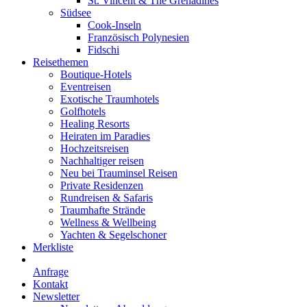
St. Vincent & The Grenadines
Südsee
Cook-Inseln
Französisch Polynesien
Fidschi
Reisethemen
Boutique-Hotels
Eventreisen
Exotische Traumhotels
Golfhotels
Healing Resorts
Heiraten im Paradies
Hochzeitsreisen
Nachhaltiger reisen
Neu bei Trauminsel Reisen
Private Residenzen
Rundreisen & Safaris
Traumhafte Strände
Wellness & Wellbeing
Yachten & Segelschoner
Merkliste
Anfrage
Kontakt
Newsletter