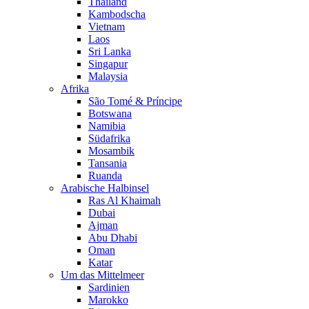
Thailand
Kambodscha
Vietnam
Laos
Sri Lanka
Singapur
Malaysia
Afrika
São Tomé & Príncipe
Botswana
Namibia
Südafrika
Mosambik
Tansania
Ruanda
Arabische Halbinsel
Ras Al Khaimah
Dubai
Ajman
Abu Dhabi
Oman
Katar
Um das Mittelmeer
Sardinien
Marokko