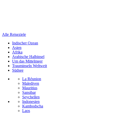
Alle Reiseziele
Indischer Ozean
Asien
Afrika
Arabische Halbinsel
Um das Mittelmeer
Trauminseln Weltweit
Südsee
La Réunion
Malediven
Mauritius
Sansibar
Seychellen
Indonesien
Kambodscha
Laos