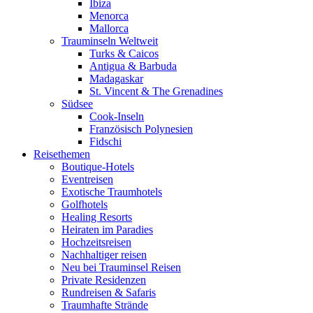
Ibiza
Menorca
Mallorca
Trauminseln Weltweit
Turks & Caicos
Antigua & Barbuda
Madagaskar
St. Vincent & The Grenadines
Südsee
Cook-Inseln
Französisch Polynesien
Fidschi
Reisethemen
Boutique-Hotels
Eventreisen
Exotische Traumhotels
Golfhotels
Healing Resorts
Heiraten im Paradies
Hochzeitsreisen
Nachhaltiger reisen
Neu bei Trauminsel Reisen
Private Residenzen
Rundreisen & Safaris
Traumhafte Strände