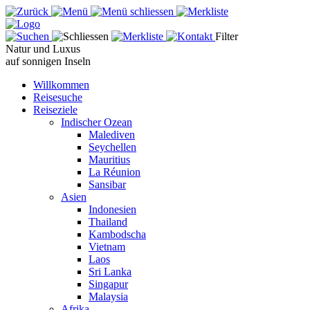
Filter
Natur und Luxus
auf sonnigen Inseln
Willkommen
Reisesuche
Reiseziele
Indischer Ozean
Malediven
Seychellen
Mauritius
La Réunion
Sansibar
Asien
Indonesien
Thailand
Kambodscha
Vietnam
Laos
Sri Lanka
Singapur
Malaysia
Afrika