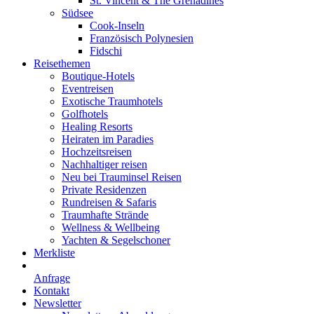
St. Vincent & The Grenadines
Südsee
Cook-Inseln
Französisch Polynesien
Fidschi
Reisethemen
Boutique-Hotels
Eventreisen
Exotische Traumhotels
Golfhotels
Healing Resorts
Heiraten im Paradies
Hochzeitsreisen
Nachhaltiger reisen
Neu bei Trauminsel Reisen
Private Residenzen
Rundreisen & Safaris
Traumhafte Strände
Wellness & Wellbeing
Yachten & Segelschoner
Merkliste
Anfrage
Kontakt
Newsletter