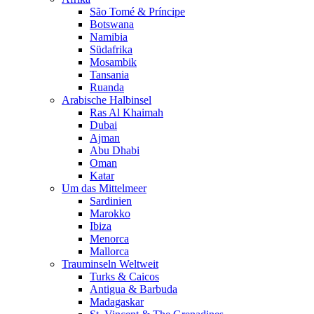
São Tomé & Príncipe
Botswana
Namibia
Südafrika
Mosambik
Tansania
Ruanda
Arabische Halbinsel
Ras Al Khaimah
Dubai
Ajman
Abu Dhabi
Oman
Katar
Um das Mittelmeer
Sardinien
Marokko
Ibiza
Menorca
Mallorca
Trauminseln Weltweit
Turks & Caicos
Antigua & Barbuda
Madagaskar