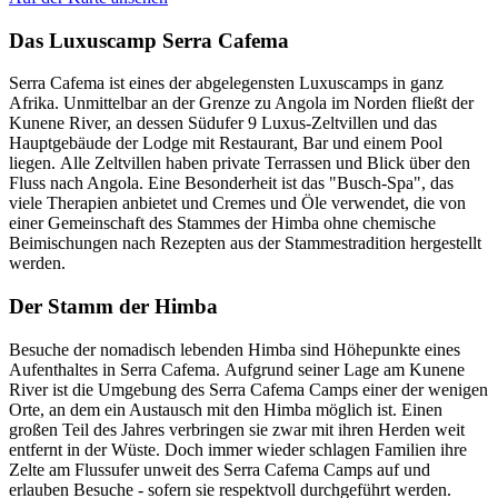
Das Luxuscamp Serra Cafema
Serra Cafema ist eines der abgelegensten Luxuscamps in ganz
Afrika. Unmittelbar an der Grenze zu Angola im Norden fließt der
Kunene River, an dessen Südufer 9 Luxus-Zeltvillen und das
Hauptgebäude der Lodge mit Restaurant, Bar und einem Pool
liegen. Alle Zeltvillen haben private Terrassen und Blick über den
Fluss nach Angola. Eine Besonderheit ist das "Busch-Spa", das
viele Therapien anbietet und Cremes und Öle verwendet, die von
einer Gemeinschaft des Stammes der Himba ohne chemische
Beimischungen nach Rezepten aus der Stammestradition hergestellt
werden.
Der Stamm der Himba
Besuche der nomadisch lebenden Himba sind Höhepunkte eines
Aufenthaltes in Serra Cafema. Aufgrund seiner Lage am Kunene
River ist die Umgebung des Serra Cafema Camps einer der wenigen
Orte, an dem ein Austausch mit den Himba möglich ist. Einen
großen Teil des Jahres verbringen sie zwar mit ihren Herden weit
entfernt in der Wüste. Doch immer wieder schlagen Familien ihre
Zelte am Flussufer unweit des Serra Cafema Camps auf und
erlauben Besuche - sofern sie respektvoll durchgeführt werden.