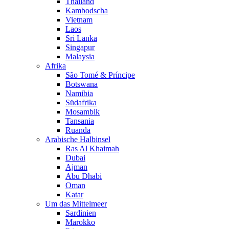
Thailand
Kambodscha
Vietnam
Laos
Sri Lanka
Singapur
Malaysia
Afrika
São Tomé & Príncipe
Botswana
Namibia
Südafrika
Mosambik
Tansania
Ruanda
Arabische Halbinsel
Ras Al Khaimah
Dubai
Ajman
Abu Dhabi
Oman
Katar
Um das Mittelmeer
Sardinien
Marokko