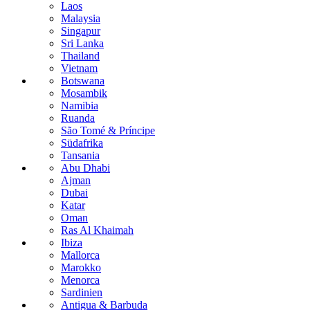
Laos
Malaysia
Singapur
Sri Lanka
Thailand
Vietnam
Botswana
Mosambik
Namibia
Ruanda
São Tomé & Príncipe
Südafrika
Tansania
Abu Dhabi
Ajman
Dubai
Katar
Oman
Ras Al Khaimah
Ibiza
Mallorca
Marokko
Menorca
Sardinien
Antigua & Barbuda