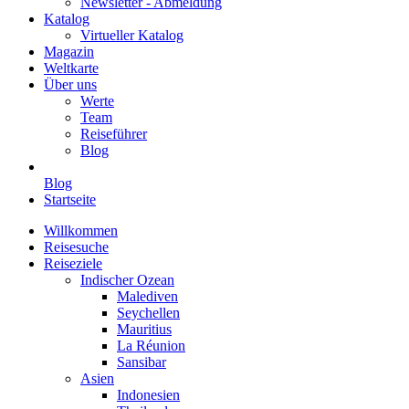
Newsletter - Abmeldung
Katalog
Virtueller Katalog
Magazin
Weltkarte
Über uns
Werte
Team
Reiseführer
Blog
Blog
Startseite
Willkommen
Reisesuche
Reiseziele
Indischer Ozean
Malediven
Seychellen
Mauritius
La Réunion
Sansibar
Asien
Indonesien