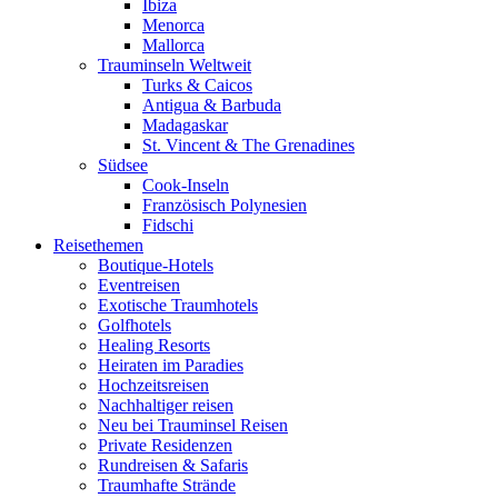
Ibiza
Menorca
Mallorca
Trauminseln Weltweit
Turks & Caicos
Antigua & Barbuda
Madagaskar
St. Vincent & The Grenadines
Südsee
Cook-Inseln
Französisch Polynesien
Fidschi
Reisethemen
Boutique-Hotels
Eventreisen
Exotische Traumhotels
Golfhotels
Healing Resorts
Heiraten im Paradies
Hochzeitsreisen
Nachhaltiger reisen
Neu bei Trauminsel Reisen
Private Residenzen
Rundreisen & Safaris
Traumhafte Strände