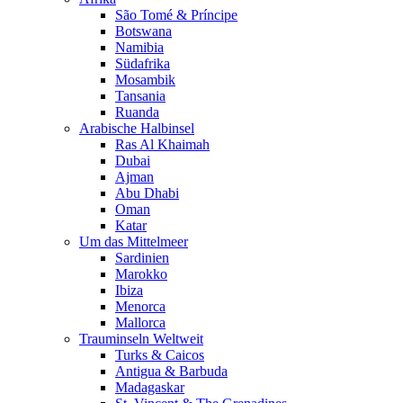
São Tomé & Príncipe
Botswana
Namibia
Südafrika
Mosambik
Tansania
Ruanda
Arabische Halbinsel
Ras Al Khaimah
Dubai
Ajman
Abu Dhabi
Oman
Katar
Um das Mittelmeer
Sardinien
Marokko
Ibiza
Menorca
Mallorca
Trauminseln Weltweit
Turks & Caicos
Antigua & Barbuda
Madagaskar