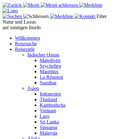
Filter
Natur und Luxus
auf sonnigen Inseln
Willkommen
Reisesuche
Reiseziele
Indischer Ozean
Malediven
Seychellen
Mauritius
La Réunion
Sansibar
Asien
Indonesien
Thailand
Kambodscha
Vietnam
Laos
Sri Lanka
Singapur
Malaysia
Afrika