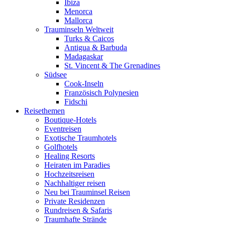
Ibiza
Menorca
Mallorca
Trauminseln Weltweit
Turks & Caicos
Antigua & Barbuda
Madagaskar
St. Vincent & The Grenadines
Südsee
Cook-Inseln
Französisch Polynesien
Fidschi
Reisethemen
Boutique-Hotels
Eventreisen
Exotische Traumhotels
Golfhotels
Healing Resorts
Heiraten im Paradies
Hochzeitsreisen
Nachhaltiger reisen
Neu bei Trauminsel Reisen
Private Residenzen
Rundreisen & Safaris
Traumhafte Strände