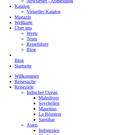
Newsletter - Abmeldung
Katalog
Virtueller Katalog
Magazin
Weltkarte
Über uns
Werte
Team
Reiseführer
Blog
Blog
Startseite
Willkommen
Reisesuche
Reiseziele
Indischer Ozean
Malediven
Seychellen
Mauritius
La Réunion
Sansibar
Asien
Indonesien