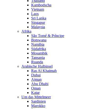
Thailand
Kambodscha
Vietnam
Laos
Sri Lanka
Singapur
Malaysia
Afrika
São Tomé & Príncipe
Botswana
Namibia
Südafrika
Mosambik
Tansania
Ruanda
Arabische Halbinsel
Ras Al Khaimah
Dubai
Ajman
Abu Dhabi
Oman
Katar
Um das Mittelmeer
Sardinien
Marokko