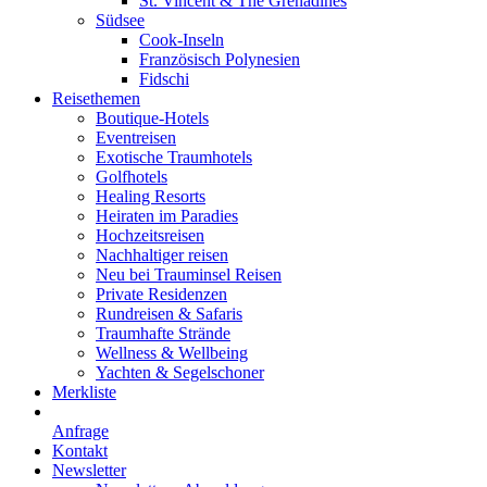
St. Vincent & The Grenadines
Südsee
Cook-Inseln
Französisch Polynesien
Fidschi
Reisethemen
Boutique-Hotels
Eventreisen
Exotische Traumhotels
Golfhotels
Healing Resorts
Heiraten im Paradies
Hochzeitsreisen
Nachhaltiger reisen
Neu bei Trauminsel Reisen
Private Residenzen
Rundreisen & Safaris
Traumhafte Strände
Wellness & Wellbeing
Yachten & Segelschoner
Merkliste
Anfrage
Kontakt
Newsletter