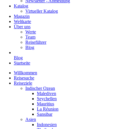
Newsletter - Abmeldung
Katalog
Virtueller Katalog
Magazin
Weltkarte
Über uns
Werte
Team
Reiseführer
Blog
Blog
Startseite
Willkommen
Reisesuche
Reiseziele
Indischer Ozean
Malediven
Seychellen
Mauritius
La Réunion
Sansibar
Asien
Indonesien