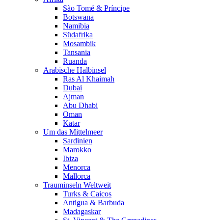
São Tomé & Príncipe
Botswana
Namibia
Südafrika
Mosambik
Tansania
Ruanda
Arabische Halbinsel
Ras Al Khaimah
Dubai
Ajman
Abu Dhabi
Oman
Katar
Um das Mittelmeer
Sardinien
Marokko
Ibiza
Menorca
Mallorca
Trauminseln Weltweit
Turks & Caicos
Antigua & Barbuda
Madagaskar