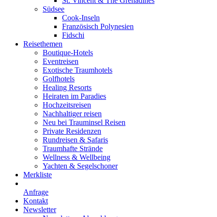
St. Vincent & The Grenadines
Südsee
Cook-Inseln
Französisch Polynesien
Fidschi
Reisethemen
Boutique-Hotels
Eventreisen
Exotische Traumhotels
Golfhotels
Healing Resorts
Heiraten im Paradies
Hochzeitsreisen
Nachhaltiger reisen
Neu bei Trauminsel Reisen
Private Residenzen
Rundreisen & Safaris
Traumhafte Strände
Wellness & Wellbeing
Yachten & Segelschoner
Merkliste
Anfrage
Kontakt
Newsletter