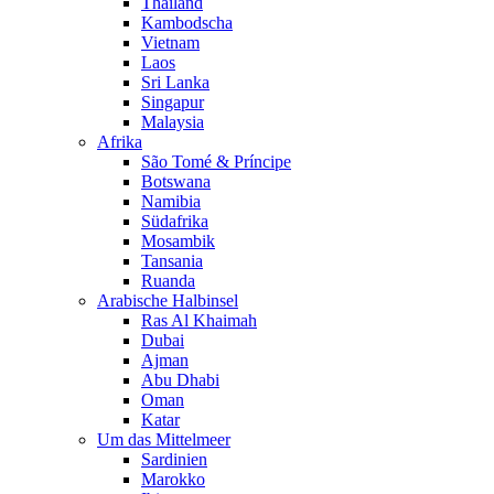
Thailand
Kambodscha
Vietnam
Laos
Sri Lanka
Singapur
Malaysia
Afrika
São Tomé & Príncipe
Botswana
Namibia
Südafrika
Mosambik
Tansania
Ruanda
Arabische Halbinsel
Ras Al Khaimah
Dubai
Ajman
Abu Dhabi
Oman
Katar
Um das Mittelmeer
Sardinien
Marokko