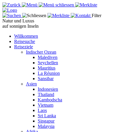
Filter
Natur und Luxus
auf sonnigen Inseln
Willkommen
Reisesuche
Reiseziele
Indischer Ozean
Malediven
Seychellen
Mauritius
La Réunion
Sansibar
Asien
Indonesien
Thailand
Kambodscha
Vietnam
Laos
Sri Lanka
Singapur
Malaysia
Afrika