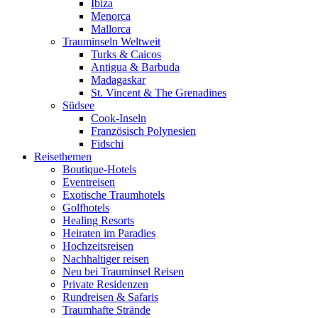
Ibiza
Menorca
Mallorca
Trauminseln Weltweit
Turks & Caicos
Antigua & Barbuda
Madagaskar
St. Vincent & The Grenadines
Südsee
Cook-Inseln
Französisch Polynesien
Fidschi
Reisethemen
Boutique-Hotels
Eventreisen
Exotische Traumhotels
Golfhotels
Healing Resorts
Heiraten im Paradies
Hochzeitsreisen
Nachhaltiger reisen
Neu bei Trauminsel Reisen
Private Residenzen
Rundreisen & Safaris
Traumhafte Strände