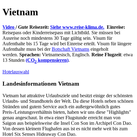
Vietnam
Video
/ Gute Reisezeit:
Siehe www.reise-klima.de.
Einreise:
Reisepass oder Kinderreisepass mit Lichtbild. Sie müssen bei
Ausreise noch mindestens 30 Tage gültig sein. Visum für
Aufenthalte bis 15 Tage wird bei Einreise erteilt. Visum für längere
Aufenthalte muss bei der
Botschaft Vietnams
eingeholt
werden.
Sprachen:
Vietnamesisch, Englisch.
Reine Flugzeit
: etwa
13 Stunden
(CO
kompensieren)
.
2
Hotelauswahl
Landesinformationen Vietnam
Vietnam hat attraktive Urlaubsziele und besitzt einige der schönsten
Urlaubs- und Strandhotels der Welt. Da diese Hotels neben schönen
Stränden und gutem Service auch ein außergewöhnlich gutes
Preis-/Leistungsverhältnis bieten, haben wir uns diese "Highlights"
genau angeschaut. In etwa einer Flugstunde erreicht man von
Saigon aus beispielsweise die Insel Con Son im Archipel Con Dao.
Von dessen kleinem Flughafen aus ist es nicht mehr weit bis zum
Hotel Six Senses Hideaway Con Dao.