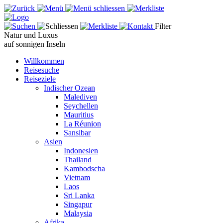
Filter
Natur und Luxus
auf sonnigen Inseln
Willkommen
Reisesuche
Reiseziele
Indischer Ozean
Malediven
Seychellen
Mauritius
La Réunion
Sansibar
Asien
Indonesien
Thailand
Kambodscha
Vietnam
Laos
Sri Lanka
Singapur
Malaysia
Afrika