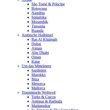
São Tomé & Príncipe
Botswana
Namibia
Südafrika
Mosambik
Tansania
Ruanda
Arabische Halbinsel
Ras Al Khaimah
Dubai
Ajman
Abu Dhabi
Oman
Katar
Um das Mittelmeer
Sardinien
Marokko
Ibiza
Menorca
Mallorca
Trauminseln Weltweit
Turks & Caicos
Antigua & Barbuda
Madagaskar