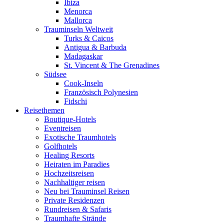
Ibiza
Menorca
Mallorca
Trauminseln Weltweit
Turks & Caicos
Antigua & Barbuda
Madagaskar
St. Vincent & The Grenadines
Südsee
Cook-Inseln
Französisch Polynesien
Fidschi
Reisethemen
Boutique-Hotels
Eventreisen
Exotische Traumhotels
Golfhotels
Healing Resorts
Heiraten im Paradies
Hochzeitsreisen
Nachhaltiger reisen
Neu bei Trauminsel Reisen
Private Residenzen
Rundreisen & Safaris
Traumhafte Strände