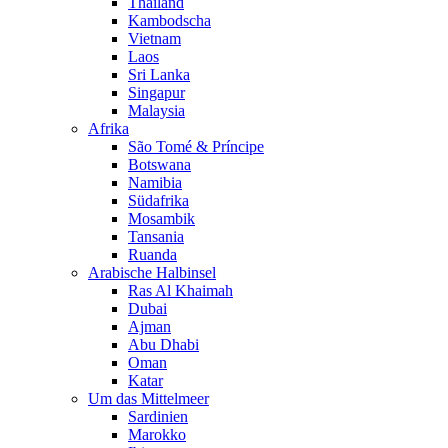
Thailand
Kambodscha
Vietnam
Laos
Sri Lanka
Singapur
Malaysia
Afrika
São Tomé & Príncipe
Botswana
Namibia
Südafrika
Mosambik
Tansania
Ruanda
Arabische Halbinsel
Ras Al Khaimah
Dubai
Ajman
Abu Dhabi
Oman
Katar
Um das Mittelmeer
Sardinien
Marokko