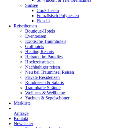
St. Vincent & The Grenadines
Südsee
Cook-Inseln
Französisch Polynesien
Fidschi
Reisethemen
Boutique-Hotels
Eventreisen
Exotische Traumhotels
Golfhotels
Healing Resorts
Heiraten im Paradies
Hochzeitsreisen
Nachhaltiger reisen
Neu bei Trauminsel Reisen
Private Residenzen
Rundreisen & Safaris
Traumhafte Strände
Wellness & Wellbeing
Yachten & Segelschoner
Merkliste
Anfrage
Kontakt
Newsletter