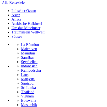
Alle Reiseziele
Indischer Ozean
Asien
Afrika
Arabische Halbinsel
Um das Mittelmeer
Trauminseln Weltweit
Südsee
La Réunion
Malediven
Mauritius
Sansibar
Seychellen
Indonesien
Kambodscha
Laos
Malaysia
Singapur
Sri Lanka
Thailand
Vietnam
Botswana
Mosambik