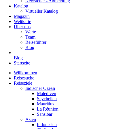
Newsletter - Abmeldung
Katalog
Virtueller Katalog
Magazin
Weltkarte
Über uns
Werte
Team
Reiseführer
Blog
Blog
Startseite
Willkommen
Reisesuche
Reiseziele
Indischer Ozean
Malediven
Seychellen
Mauritius
La Réunion
Sansibar
Asien
Indonesien