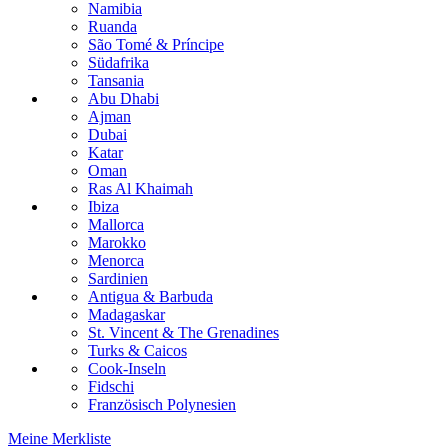
Namibia
Ruanda
São Tomé & Príncipe
Südafrika
Tansania
Abu Dhabi
Ajman
Dubai
Katar
Oman
Ras Al Khaimah
Ibiza
Mallorca
Marokko
Menorca
Sardinien
Antigua & Barbuda
Madagaskar
St. Vincent & The Grenadines
Turks & Caicos
Cook-Inseln
Fidschi
Französisch Polynesien
Meine Merkliste