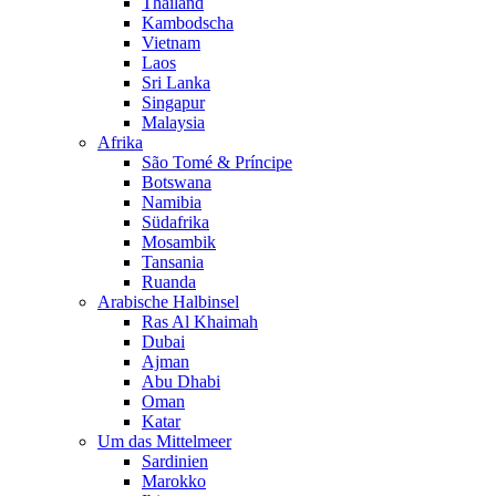
Thailand
Kambodscha
Vietnam
Laos
Sri Lanka
Singapur
Malaysia
Afrika
São Tomé & Príncipe
Botswana
Namibia
Südafrika
Mosambik
Tansania
Ruanda
Arabische Halbinsel
Ras Al Khaimah
Dubai
Ajman
Abu Dhabi
Oman
Katar
Um das Mittelmeer
Sardinien
Marokko