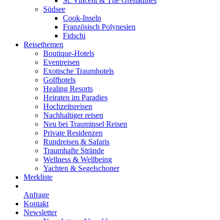
St. Vincent & The Grenadines
Südsee
Cook-Inseln
Französisch Polynesien
Fidschi
Reisethemen
Boutique-Hotels
Eventreisen
Exotische Traumhotels
Golfhotels
Healing Resorts
Heiraten im Paradies
Hochzeitsreisen
Nachhaltiger reisen
Neu bei Trauminsel Reisen
Private Residenzen
Rundreisen & Safaris
Traumhafte Strände
Wellness & Wellbeing
Yachten & Segelschoner
Merkliste
Anfrage
Kontakt
Newsletter