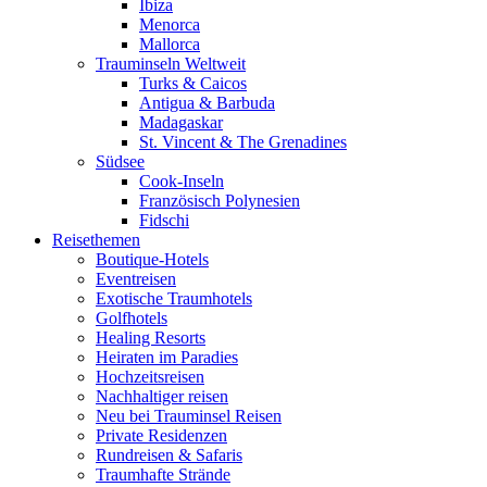
Ibiza
Menorca
Mallorca
Trauminseln Weltweit
Turks & Caicos
Antigua & Barbuda
Madagaskar
St. Vincent & The Grenadines
Südsee
Cook-Inseln
Französisch Polynesien
Fidschi
Reisethemen
Boutique-Hotels
Eventreisen
Exotische Traumhotels
Golfhotels
Healing Resorts
Heiraten im Paradies
Hochzeitsreisen
Nachhaltiger reisen
Neu bei Trauminsel Reisen
Private Residenzen
Rundreisen & Safaris
Traumhafte Strände