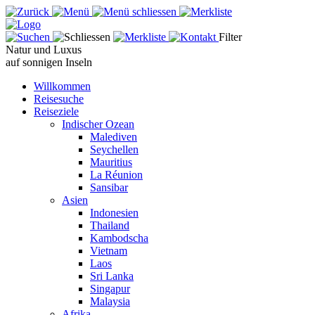
Filter
Natur und Luxus
auf sonnigen Inseln
Willkommen
Reisesuche
Reiseziele
Indischer Ozean
Malediven
Seychellen
Mauritius
La Réunion
Sansibar
Asien
Indonesien
Thailand
Kambodscha
Vietnam
Laos
Sri Lanka
Singapur
Malaysia
Afrika