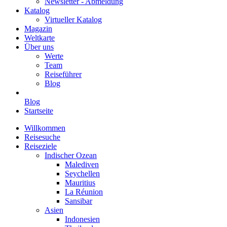
Newsletter - Abmeldung
Katalog
Virtueller Katalog
Magazin
Weltkarte
Über uns
Werte
Team
Reiseführer
Blog
Blog
Startseite
Willkommen
Reisesuche
Reiseziele
Indischer Ozean
Malediven
Seychellen
Mauritius
La Réunion
Sansibar
Asien
Indonesien