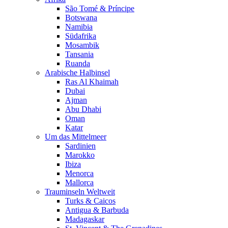
São Tomé & Príncipe
Botswana
Namibia
Südafrika
Mosambik
Tansania
Ruanda
Arabische Halbinsel
Ras Al Khaimah
Dubai
Ajman
Abu Dhabi
Oman
Katar
Um das Mittelmeer
Sardinien
Marokko
Ibiza
Menorca
Mallorca
Trauminseln Weltweit
Turks & Caicos
Antigua & Barbuda
Madagaskar