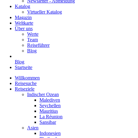
Newsletter - Abmeldung
Katalog
Virtueller Katalog
Magazin
Weltkarte
Über uns
Werte
Team
Reiseführer
Blog
Blog
Startseite
Willkommen
Reisesuche
Reiseziele
Indischer Ozean
Malediven
Seychellen
Mauritius
La Réunion
Sansibar
Asien
Indonesien