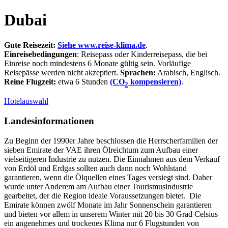
Dubai
Gute Reisezeit:
Siehe www.reise-klima.de
.
Einreisebedingungen
: Reisepass oder Kinderreisepass, die bei
Einreise noch mindestens 6 Monate gültig sein. Vorläufige
Reisepässe werden nicht akzeptiert.
Sprachen:
Arabisch, Englisch.
Reine Flugzeit:
etwa 6 Stunden
(CO
kompensieren)
.
2
Hotelauswahl
Landesinformationen
Zu Beginn der 1990er Jahre beschlossen die Herrscherfamilien der
sieben Emirate der VAE ihren Ölreichtum zum Aufbau einer
vielseitigeren Industrie zu nutzen. Die Einnahmen aus dem Verkauf
von Erdöl und Erdgas sollten auch dann noch Wohlstand
garantieren, wenn die Ölquellen eines Tages versiegt sind. Daher
wurde unter Anderem am Aufbau einer Tourismusindustrie
gearbeitet, der die Region ideale Voraussetzungen bietet. Die
Emirate können zwölf Monate im Jahr Sonnenschein garantieren
und bieten vor allem in unserem Winter mit 20 bis 30 Grad Celsius
ein angenehmes und trockenes Klima nur 6 Flugstunden von