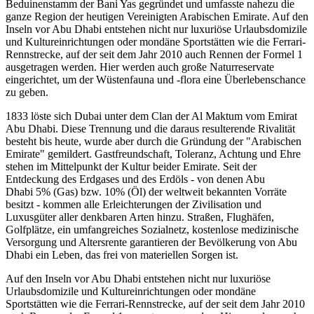
Beduinenstamm der Bani Yas gegründet und umfasste nahezu die
ganze Region der heutigen Vereinigten Arabischen Emirate. Auf den
Inseln vor Abu Dhabi entstehen nicht nur luxuriöse Urlaubsdomizile
und Kultureinrichtungen oder mondäne Sportstätten wie die Ferrari-
Rennstrecke, auf der seit dem Jahr 2010 auch Rennen der Formel 1
ausgetragen werden. Hier werden auch große Naturreservate
eingerichtet, um der Wüstenfauna und -flora eine Überlebenschance
zu geben.
1833 löste sich Dubai unter dem Clan der Al Maktum vom Emirat
Abu Dhabi. Diese Trennung und die daraus resulterende Rivalität
besteht bis heute, wurde aber durch die Gründung der "Arabischen
Emirate" gemildert. Gastfreundschaft, Toleranz, Achtung und Ehre
stehen im Mittelpunkt der Kultur beider Emirate. Seit der
Entdeckung des Erdgases und des Erdöls - von denen Abu
Dhabi 5% (Gas) bzw. 10% (Öl) der weltweit bekannten Vorräte
besitzt - kommen alle Erleichterungen der Zivilisation und
Luxusgüter aller denkbaren Arten hinzu. Straßen, Flughäfen,
Golfplätze, ein umfangreiches Sozialnetz, kostenlose medizinische
Versorgung und Altersrente garantieren der Bevölkerung von Abu
Dhabi ein Leben, das frei von materiellen Sorgen ist.
Auf den Inseln vor Abu Dhabi entstehen nicht nur luxuriöse
Urlaubsdomizile und Kultureinrichtungen oder mondäne
Sportstätten wie die Ferrari-Rennstrecke, auf der seit dem Jahr 2010