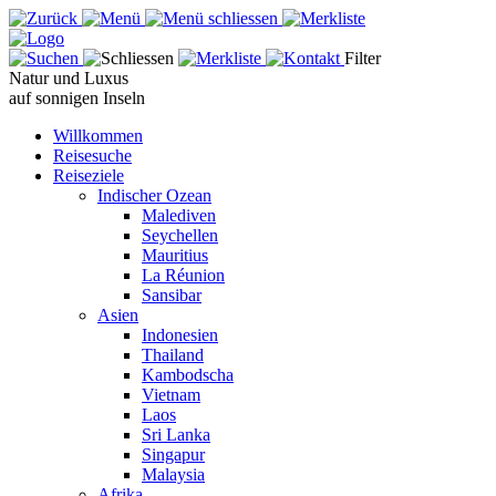
Filter
Natur und Luxus
auf sonnigen Inseln
Willkommen
Reisesuche
Reiseziele
Indischer Ozean
Malediven
Seychellen
Mauritius
La Réunion
Sansibar
Asien
Indonesien
Thailand
Kambodscha
Vietnam
Laos
Sri Lanka
Singapur
Malaysia
Afrika