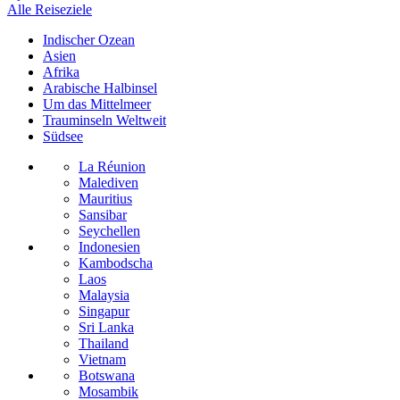
Alle Reiseziele
Indischer Ozean
Asien
Afrika
Arabische Halbinsel
Um das Mittelmeer
Trauminseln Weltweit
Südsee
La Réunion
Malediven
Mauritius
Sansibar
Seychellen
Indonesien
Kambodscha
Laos
Malaysia
Singapur
Sri Lanka
Thailand
Vietnam
Botswana
Mosambik