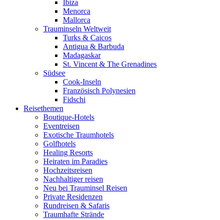
Ibiza
Menorca
Mallorca
Trauminseln Weltweit
Turks & Caicos
Antigua & Barbuda
Madagaskar
St. Vincent & The Grenadines
Südsee
Cook-Inseln
Französisch Polynesien
Fidschi
Reisethemen
Boutique-Hotels
Eventreisen
Exotische Traumhotels
Golfhotels
Healing Resorts
Heiraten im Paradies
Hochzeitsreisen
Nachhaltiger reisen
Neu bei Trauminsel Reisen
Private Residenzen
Rundreisen & Safaris
Traumhafte Strände