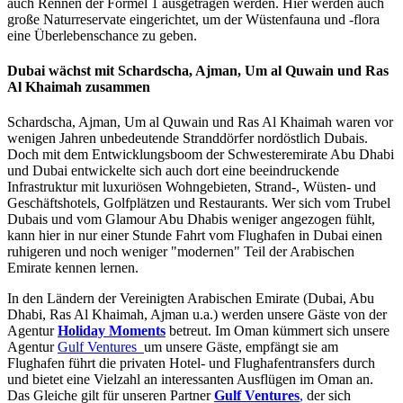
auch Rennen der Formel 1 ausgetragen werden. Hier werden auch
große Naturreservate eingerichtet, um der Wüstenfauna und -flora
eine Überlebenschance zu geben.
Dubai wächst mit Schardscha, Ajman, Um al Quwain und Ras
Al Khaimah zusammen
Schardscha, Ajman, Um al Quwain und Ras Al Khaimah waren vor
wenigen Jahren unbedeutende Stranddörfer nordöstlich Dubais.
Doch mit dem Entwicklungsboom der Schwesteremirate Abu Dhabi
und Dubai entwickelte sich auch dort eine beeindruckende
Infrastruktur mit luxuriösen Wohngebieten, Strand-, Wüsten- und
Geschäftshotels, Golfplätzen und Restaurants. Wer sich vom Trubel
Dubais und vom Glamour Abu Dhabis weniger angezogen fühlt,
kann hier in nur einer Stunde Fahrt vom Flughafen in Dubai einen
ruhigeren und noch weniger "modernen" Teil der Arabischen
Emirate kennen lernen.
In den Ländern der Vereinigten Arabischen Emirate (Dubai, Abu
Dhabi, Ras Al Khaimah, Ajman u.a.) werden unsere Gäste von der
Agentur
Holiday Moments
betreut. Im Oman kümmert sich unsere
Agentur
Gulf Ventures
um unsere Gäste, empfängt sie am
Flughafen führt die privaten Hotel- und Flughafentransfers durch
und bietet eine Vielzahl an interessanten Ausflügen im Oman an.
Das Gleiche gilt für unseren Partner
Gulf Ventures
,
der sich