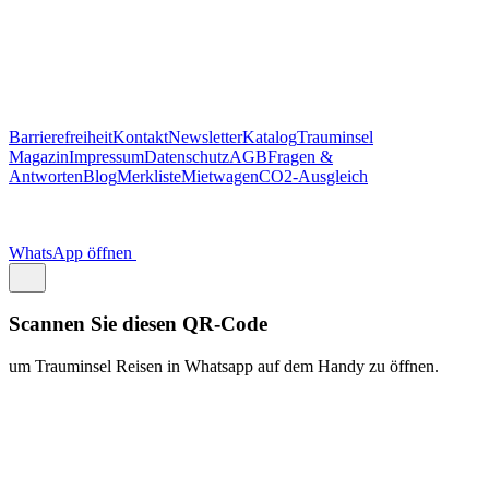
Barrierefreiheit
Kontakt
Newsletter
Katalog
Trauminsel
Magazin
Impressum
Datenschutz
AGB
Fragen &
Antworten
Blog
Merkliste
Mietwagen
CO2-Ausgleich
WhatsApp öffnen
Scannen Sie diesen QR-Code
um Trauminsel Reisen in Whatsapp auf dem Handy zu öffnen.