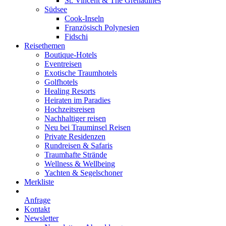
St. Vincent & The Grenadines
Südsee
Cook-Inseln
Französisch Polynesien
Fidschi
Reisethemen
Boutique-Hotels
Eventreisen
Exotische Traumhotels
Golfhotels
Healing Resorts
Heiraten im Paradies
Hochzeitsreisen
Nachhaltiger reisen
Neu bei Trauminsel Reisen
Private Residenzen
Rundreisen & Safaris
Traumhafte Strände
Wellness & Wellbeing
Yachten & Segelschoner
Merkliste
Anfrage
Kontakt
Newsletter