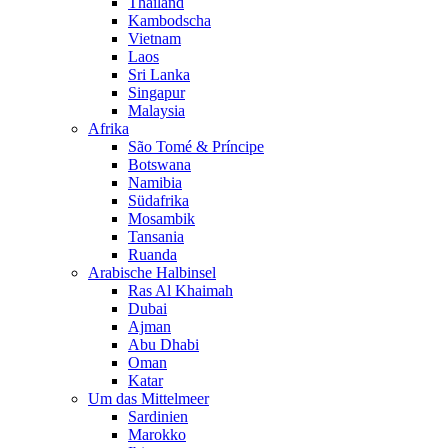
Thailand
Kambodscha
Vietnam
Laos
Sri Lanka
Singapur
Malaysia
Afrika
São Tomé & Príncipe
Botswana
Namibia
Südafrika
Mosambik
Tansania
Ruanda
Arabische Halbinsel
Ras Al Khaimah
Dubai
Ajman
Abu Dhabi
Oman
Katar
Um das Mittelmeer
Sardinien
Marokko