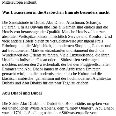
Mitteleuropa entfernt.
Was Luxusreisen in die Arabischen Emirate besonders macht
Die Sandstrände in Dubai, Abu Dhabi, Adschman, Schardja,
Fujairah, Um Al Quwain und Ras al Kaimah.sind endlos und die
Hotels von herausragender Qualität. Manche Hotels zählen zur
absoluten Weltspitzenklasse hinsichtlich Service und Komfort. Und
viele andere Hotels bieten zu vergleichsweise günstigem Preis
Erholung und die Möglichkeit, in modernen Shopping Centers und
auf traditionellen Märkten einzukaufen und staunend durch die
Wunderwelt des Orients zu fahren. Viele Luxusreisende, die ihren
Urlaub im Indischen Ozean oder in Südostasien verbringen
möchten, nutzen den Zwischenhalt, der bei den Fluggesellschaften
Emirates und Abu Dhabi immer in den Arabischen Emiraten
gemacht wird, um die modernisierte arabische Kultur und die
klassisch-arabische- gemeinsam mit der hochmodernen Architektur
Dubais und Abu Dhabis für ein paar Tage zu erleben.
Abu Dhabi und Dubai
Die Städte Abu Dhabi und Dubai sind Boomstädte, umgeben von
der unendlichen Wüste Arabiens, dem "Empty Quarter". Abu Dhabi
wurde 1791 als Siedlung nahe einer Süßwasserquelle vom