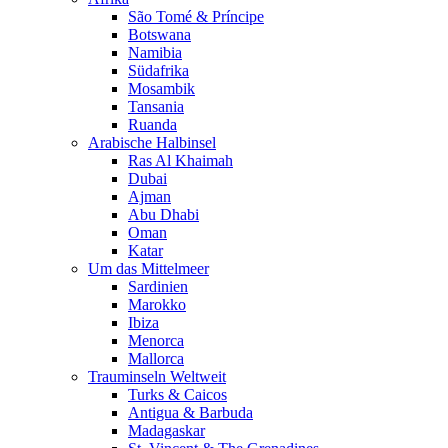
São Tomé & Príncipe
Botswana
Namibia
Südafrika
Mosambik
Tansania
Ruanda
Arabische Halbinsel
Ras Al Khaimah
Dubai
Ajman
Abu Dhabi
Oman
Katar
Um das Mittelmeer
Sardinien
Marokko
Ibiza
Menorca
Mallorca
Trauminseln Weltweit
Turks & Caicos
Antigua & Barbuda
Madagaskar