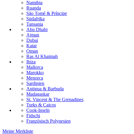
Namibia
Ruanda
São Tomé & Príncipe
Südafrika
Tansania
Abu Dhabi
Ajman
Dubai
Katar
Oman
Ras Al Khaimah
Ibiza
Mallorca
Marokko
Menorca
Sardinien
Antigua & Barbuda
Madagaskar
St. Vincent & The Grenadines
Turks & Caicos
Cook-Inseln
Fidschi
Französisch Polynesien
Meine Merkliste