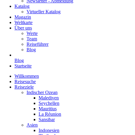
Newsletter - Abmeldung
Katalog
Virtueller Katalog
Magazin
Weltkarte
Über uns
Werte
Team
Reiseführer
Blog
Blog
Startseite
Willkommen
Reisesuche
Reiseziele
Indischer Ozean
Malediven
Seychellen
Mauritius
La Réunion
Sansibar
Asien
Indonesien