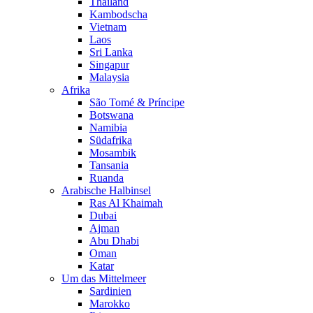
Thailand
Kambodscha
Vietnam
Laos
Sri Lanka
Singapur
Malaysia
Afrika
São Tomé & Príncipe
Botswana
Namibia
Südafrika
Mosambik
Tansania
Ruanda
Arabische Halbinsel
Ras Al Khaimah
Dubai
Ajman
Abu Dhabi
Oman
Katar
Um das Mittelmeer
Sardinien
Marokko