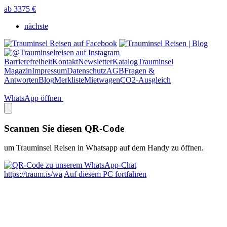
ab 3375 €
nächste
Barrierefreiheit
Kontakt
Newsletter
Katalog
Trauminsel
Magazin
Impressum
Datenschutz
AGB
Fragen &
Antworten
Blog
Merkliste
Mietwagen
CO2-Ausgleich
WhatsApp öffnen
Scannen Sie diesen QR-Code
um Trauminsel Reisen in Whatsapp auf dem Handy zu öffnen.
https://traum.is/wa
Auf diesem PC fortfahren