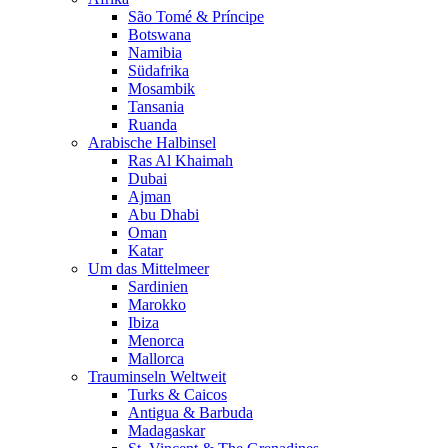
São Tomé & Príncipe
Botswana
Namibia
Südafrika
Mosambik
Tansania
Ruanda
Arabische Halbinsel
Ras Al Khaimah
Dubai
Ajman
Abu Dhabi
Oman
Katar
Um das Mittelmeer
Sardinien
Marokko
Ibiza
Menorca
Mallorca
Trauminseln Weltweit
Turks & Caicos
Antigua & Barbuda
Madagaskar