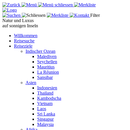
Filter
Natur und Luxus
auf sonnigen Inseln
Willkommen
Reisesuche
Reiseziele
Indischer Ozean
Malediven
Seychellen
Mauritius
La Réunion
Sansibar
Asien
Indonesien
Thailand
Kambodscha
Vietnam
Laos
Sri Lanka
Singapur
Malaysia
Afrika