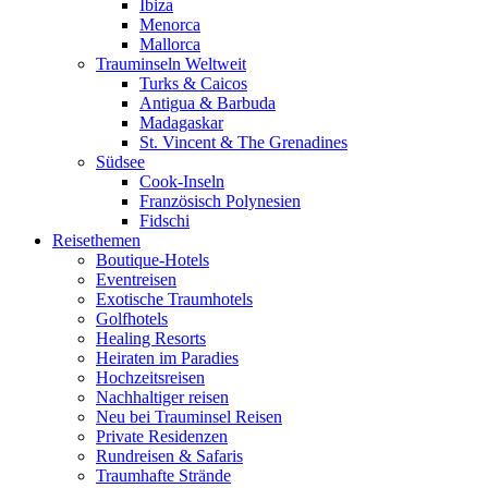
Ibiza
Menorca
Mallorca
Trauminseln Weltweit
Turks & Caicos
Antigua & Barbuda
Madagaskar
St. Vincent & The Grenadines
Südsee
Cook-Inseln
Französisch Polynesien
Fidschi
Reisethemen
Boutique-Hotels
Eventreisen
Exotische Traumhotels
Golfhotels
Healing Resorts
Heiraten im Paradies
Hochzeitsreisen
Nachhaltiger reisen
Neu bei Trauminsel Reisen
Private Residenzen
Rundreisen & Safaris
Traumhafte Strände