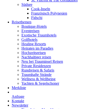
St. Vincent & The Grenadines
Südsee
Cook-Inseln
Französisch Polynesien
Fidschi
Reisethemen
Boutique-Hotels
Eventreisen
Exotische Traumhotels
Golfhotels
Healing Resorts
Heiraten im Paradies
Hochzeitsreisen
Nachhaltiger reisen
Neu bei Trauminsel Reisen
Private Residenzen
Rundreisen & Safaris
Traumhafte Strände
Wellness & Wellbeing
Yachten & Segelschoner
Merkliste
Anfrage
Kontakt
Newsletter