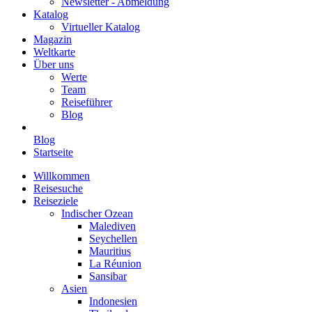
Newsletter - Abmeldung
Katalog
Virtueller Katalog
Magazin
Weltkarte
Über uns
Werte
Team
Reiseführer
Blog
Blog
Startseite
Willkommen
Reisesuche
Reiseziele
Indischer Ozean
Malediven
Seychellen
Mauritius
La Réunion
Sansibar
Asien
Indonesien