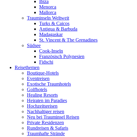
Ibiza
Menorca
Mallorca
Trauminseln Weltweit
Turks & Caicos
Antigua & Barbuda
Madagaskar
St. Vincent & The Grenadines
Südsee
Cook-Inseln
Französisch Polynesien
Fidschi
Reisethemen
Boutique-Hotels
Eventreisen
Exotische Traumhotels
Golfhotels
Healing Resorts
Heiraten im Paradies
Hochzeitsreisen
Nachhaltiger reisen
Neu bei Trauminsel Reisen
Private Residenzen
Rundreisen & Safaris
Traumhafte Strände