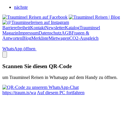
nächste
Barrierefreiheit
Kontakt
Newsletter
Katalog
Trauminsel
Magazin
Impressum
Datenschutz
AGB
Fragen &
Antworten
Blog
Merkliste
Mietwagen
CO2-Ausgleich
WhatsApp öffnen
Scannen Sie diesen QR-Code
um Trauminsel Reisen in Whatsapp auf dem Handy zu öffnen.
https://traum.is/wa
Auf diesem PC fortfahren