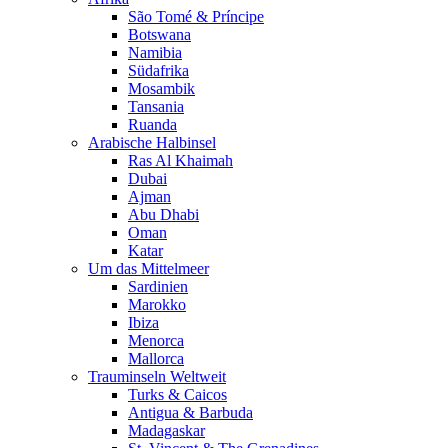
São Tomé & Príncipe
Botswana
Namibia
Südafrika
Mosambik
Tansania
Ruanda
Arabische Halbinsel
Ras Al Khaimah
Dubai
Ajman
Abu Dhabi
Oman
Katar
Um das Mittelmeer
Sardinien
Marokko
Ibiza
Menorca
Mallorca
Trauminseln Weltweit
Turks & Caicos
Antigua & Barbuda
Madagaskar