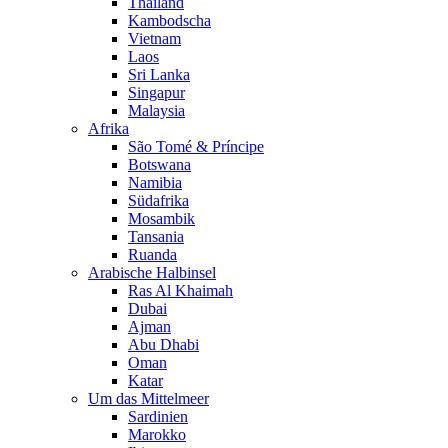
Thailand
Kambodscha
Vietnam
Laos
Sri Lanka
Singapur
Malaysia
Afrika
São Tomé & Príncipe
Botswana
Namibia
Südafrika
Mosambik
Tansania
Ruanda
Arabische Halbinsel
Ras Al Khaimah
Dubai
Ajman
Abu Dhabi
Oman
Katar
Um das Mittelmeer
Sardinien
Marokko