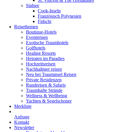
St. Vincent & The Grenadines
Südsee
Cook-Inseln
Französisch Polynesien
Fidschi
Reisethemen
Boutique-Hotels
Eventreisen
Exotische Traumhotels
Golfhotels
Healing Resorts
Heiraten im Paradies
Hochzeitsreisen
Nachhaltiger reisen
Neu bei Trauminsel Reisen
Private Residenzen
Rundreisen & Safaris
Traumhafte Strände
Wellness & Wellbeing
Yachten & Segelschoner
Merkliste
Anfrage
Kontakt
Newsletter