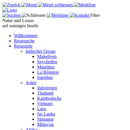
Filter
Natur und Luxus
auf sonnigen Inseln
Willkommen
Reisesuche
Reiseziele
Indischer Ozean
Malediven
Seychellen
Mauritius
La Réunion
Sansibar
Asien
Indonesien
Thailand
Kambodscha
Vietnam
Laos
Sri Lanka
Singapur
Malaysia
Afrika