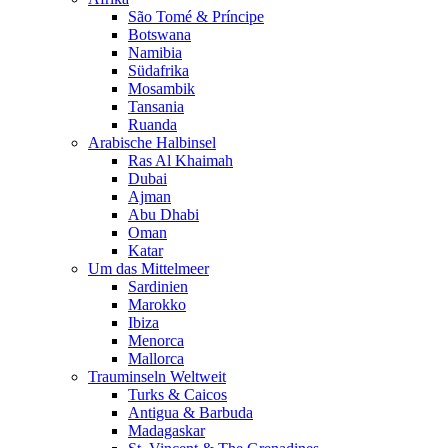
São Tomé & Príncipe
Botswana
Namibia
Südafrika
Mosambik
Tansania
Ruanda
Arabische Halbinsel
Ras Al Khaimah
Dubai
Ajman
Abu Dhabi
Oman
Katar
Um das Mittelmeer
Sardinien
Marokko
Ibiza
Menorca
Mallorca
Trauminseln Weltweit
Turks & Caicos
Antigua & Barbuda
Madagaskar