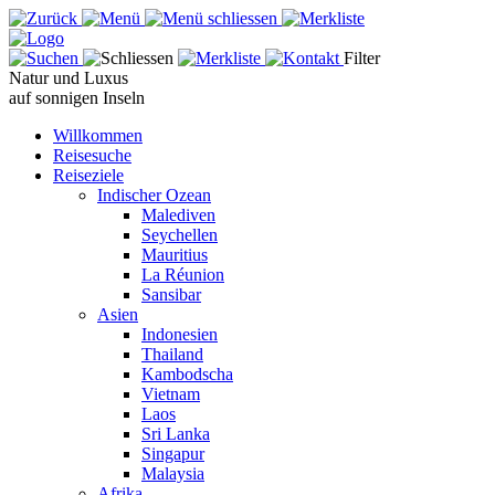
Filter
Natur und Luxus
auf sonnigen Inseln
Willkommen
Reisesuche
Reiseziele
Indischer Ozean
Malediven
Seychellen
Mauritius
La Réunion
Sansibar
Asien
Indonesien
Thailand
Kambodscha
Vietnam
Laos
Sri Lanka
Singapur
Malaysia
Afrika