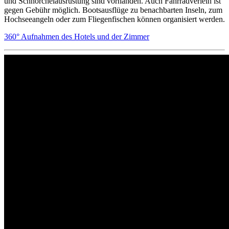
und Schnorchelausrüstung sind vorhanden. Auch Fahrradverleih ist
gegen Gebühr möglich. Bootsausflüge zu benachbarten Inseln, zum
Hochseeangeln oder zum Fliegenfischen können organisiert werden.
360° Aufnahmen des Hotels und der Zimmer