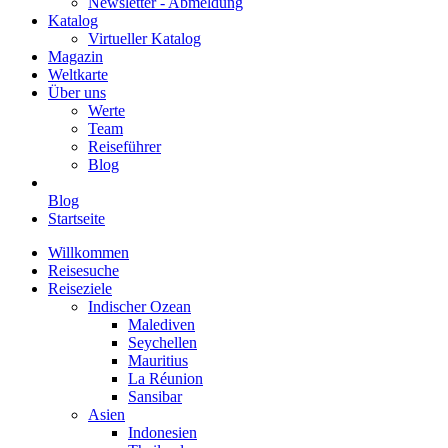
Newsletter - Abmeldung
Katalog
Virtueller Katalog
Magazin
Weltkarte
Über uns
Werte
Team
Reiseführer
Blog
Blog
Startseite
Willkommen
Reisesuche
Reiseziele
Indischer Ozean
Malediven
Seychellen
Mauritius
La Réunion
Sansibar
Asien
Indonesien