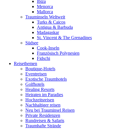
Ibiza
Menorca
Mallorca
Trauminseln Weltweit
Turks & Caicos
Antigua & Barbuda
Madagaskar
St. Vincent & The Grenadines
Südsee
Cook-Inseln
Französisch Polynesien
Fidschi
Reisethemen
Boutique-Hotels
Eventreisen
Exotische Traumhotels
Golfhotels
Healing Resorts
Heiraten im Paradies
Hochzeitsreisen
Nachhaltiger reisen
Neu bei Trauminsel Reisen
Private Residenzen
Rundreisen & Safaris
Traumhafte Strände