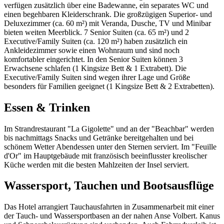
verfügen zusätzlich über eine Badewanne, ein separates WC und
einen begehbaren Kleiderschrank. Die großzügigen Superior- und
Deluxezimmer (ca. 60 m²) mit Veranda, Dusche, TV und Minibar
bieten weiten Meerblick. 7 Senior Suiten (ca. 65 m²) und 2
Executive/Family Suiten (ca. 120 m²) haben zusätzlich ein
Ankleidezimmer sowie einen Wohnraum und sind noch
komfortabler eingerichtet. In den Senior Suiten können 3
Erwachsene schlafen (1 Kingsize Bett & 1 Extrabett). Die
Executive/Family Suiten sind wegen ihrer Lage und Größe
besonders für Familien geeignet (1 Kingsize Bett & 2 Extrabetten).
Essen & Trinken
Im Strandrestaurant "La Gigolette" und an der "Beachbar" werden
bis nachmittags Snacks und Getränke bereitgehalten und bei
schönem Wetter Abendessen unter den Sternen serviert. Im "Feuille
d'Or" im Hauptgebäude mit französisch beeinflusster kreolischer
Küche werden mit die besten Mahlzeiten der Insel serviert.
Wassersport, Tauchen und Bootsausflüge
Das Hotel arrangiert Tauchausfahrten in Zusammenarbeit mit einer
der Tauch- und Wassersportbasen an der nahen Anse Volbert. Kanus