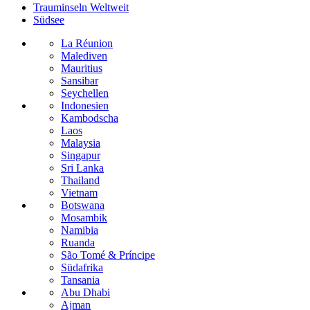
Trauminseln Weltweit
Südsee
La Réunion
Malediven
Mauritius
Sansibar
Seychellen
Indonesien
Kambodscha
Laos
Malaysia
Singapur
Sri Lanka
Thailand
Vietnam
Botswana
Mosambik
Namibia
Ruanda
São Tomé & Príncipe
Südafrika
Tansania
Abu Dhabi
Ajman