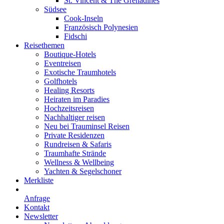
St. Vincent & The Grenadines
Südsee
Cook-Inseln
Französisch Polynesien
Fidschi
Reisethemen
Boutique-Hotels
Eventreisen
Exotische Traumhotels
Golfhotels
Healing Resorts
Heiraten im Paradies
Hochzeitsreisen
Nachhaltiger reisen
Neu bei Trauminsel Reisen
Private Residenzen
Rundreisen & Safaris
Traumhafte Strände
Wellness & Wellbeing
Yachten & Segelschoner
Merkliste
Anfrage
Kontakt
Newsletter