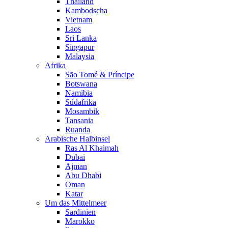
Thailand
Kambodscha
Vietnam
Laos
Sri Lanka
Singapur
Malaysia
Afrika
São Tomé & Príncipe
Botswana
Namibia
Südafrika
Mosambik
Tansania
Ruanda
Arabische Halbinsel
Ras Al Khaimah
Dubai
Ajman
Abu Dhabi
Oman
Katar
Um das Mittelmeer
Sardinien
Marokko