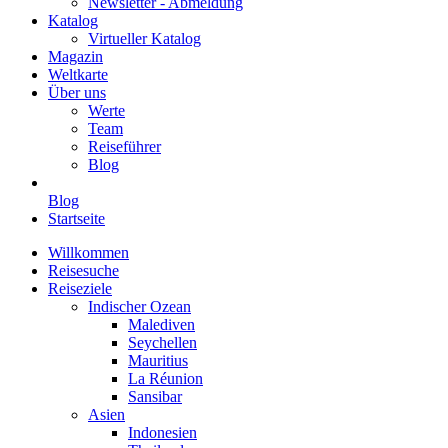
Newsletter - Abmeldung
Katalog
Virtueller Katalog
Magazin
Weltkarte
Über uns
Werte
Team
Reiseführer
Blog
Blog
Startseite
Willkommen
Reisesuche
Reiseziele
Indischer Ozean
Malediven
Seychellen
Mauritius
La Réunion
Sansibar
Asien
Indonesien