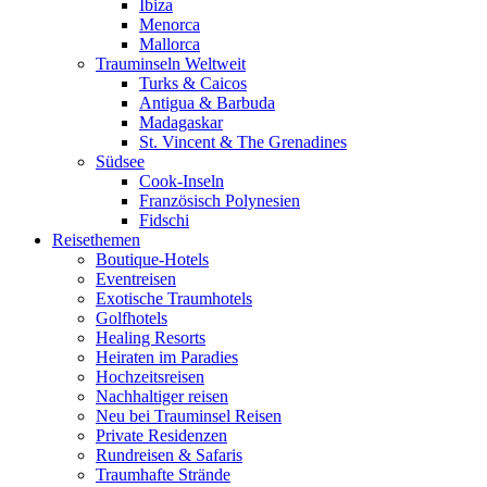
Ibiza
Menorca
Mallorca
Trauminseln Weltweit
Turks & Caicos
Antigua & Barbuda
Madagaskar
St. Vincent & The Grenadines
Südsee
Cook-Inseln
Französisch Polynesien
Fidschi
Reisethemen
Boutique-Hotels
Eventreisen
Exotische Traumhotels
Golfhotels
Healing Resorts
Heiraten im Paradies
Hochzeitsreisen
Nachhaltiger reisen
Neu bei Trauminsel Reisen
Private Residenzen
Rundreisen & Safaris
Traumhafte Strände