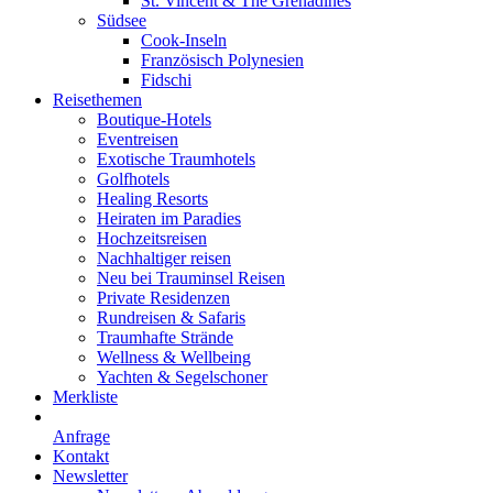
St. Vincent & The Grenadines
Südsee
Cook-Inseln
Französisch Polynesien
Fidschi
Reisethemen
Boutique-Hotels
Eventreisen
Exotische Traumhotels
Golfhotels
Healing Resorts
Heiraten im Paradies
Hochzeitsreisen
Nachhaltiger reisen
Neu bei Trauminsel Reisen
Private Residenzen
Rundreisen & Safaris
Traumhafte Strände
Wellness & Wellbeing
Yachten & Segelschoner
Merkliste
Anfrage
Kontakt
Newsletter