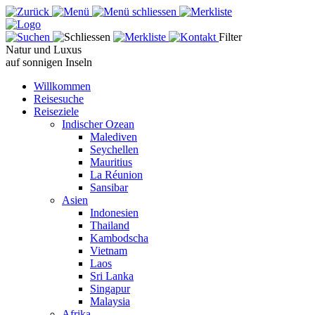
Filter
Natur und Luxus
auf sonnigen Inseln
Willkommen
Reisesuche
Reiseziele
Indischer Ozean
Malediven
Seychellen
Mauritius
La Réunion
Sansibar
Asien
Indonesien
Thailand
Kambodscha
Vietnam
Laos
Sri Lanka
Singapur
Malaysia
Afrika