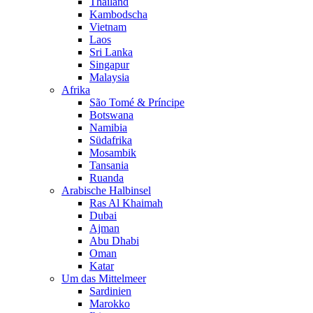
Thailand
Kambodscha
Vietnam
Laos
Sri Lanka
Singapur
Malaysia
Afrika
São Tomé & Príncipe
Botswana
Namibia
Südafrika
Mosambik
Tansania
Ruanda
Arabische Halbinsel
Ras Al Khaimah
Dubai
Ajman
Abu Dhabi
Oman
Katar
Um das Mittelmeer
Sardinien
Marokko