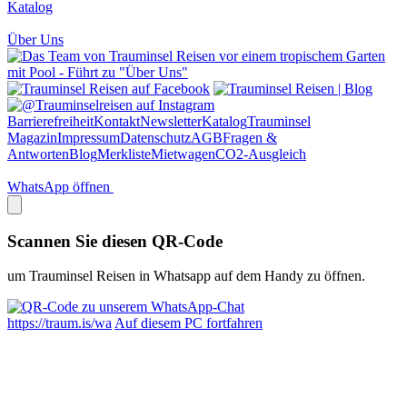
Katalog
Über Uns
Barrierefreiheit
Kontakt
Newsletter
Katalog
Trauminsel
Magazin
Impressum
Datenschutz
AGB
Fragen &
Antworten
Blog
Merkliste
Mietwagen
CO2-Ausgleich
WhatsApp öffnen
Scannen Sie diesen QR-Code
um Trauminsel Reisen in Whatsapp auf dem Handy zu öffnen.
https://traum.is/wa
Auf diesem PC fortfahren