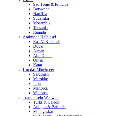
São Tomé & Príncipe
Botswana
Namibia
Südafrika
Mosambik
Tansania
Ruanda
Arabische Halbinsel
Ras Al Khaimah
Dubai
Ajman
Abu Dhabi
Oman
Katar
Um das Mittelmeer
Sardinien
Marokko
Ibiza
Menorca
Mallorca
Trauminseln Weltweit
Turks & Caicos
Antigua & Barbuda
Madagaskar