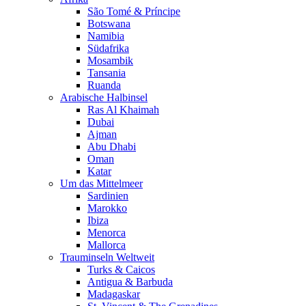
São Tomé & Príncipe
Botswana
Namibia
Südafrika
Mosambik
Tansania
Ruanda
Arabische Halbinsel
Ras Al Khaimah
Dubai
Ajman
Abu Dhabi
Oman
Katar
Um das Mittelmeer
Sardinien
Marokko
Ibiza
Menorca
Mallorca
Trauminseln Weltweit
Turks & Caicos
Antigua & Barbuda
Madagaskar