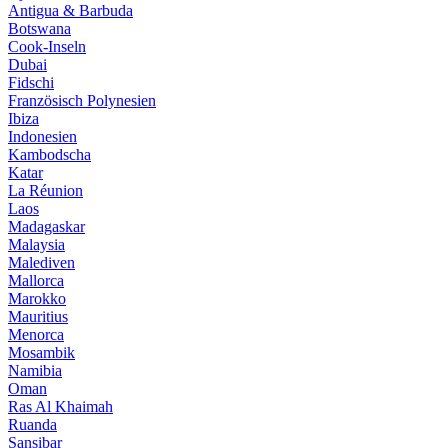
Antigua & Barbuda
Botswana
Cook-Inseln
Dubai
Fidschi
Französisch Polynesien
Ibiza
Indonesien
Kambodscha
Katar
La Réunion
Laos
Madagaskar
Malaysia
Malediven
Mallorca
Marokko
Mauritius
Menorca
Mosambik
Namibia
Oman
Ras Al Khaimah
Ruanda
Sansibar