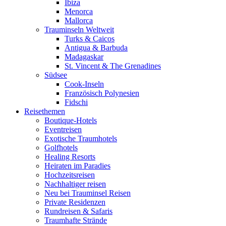
Ibiza
Menorca
Mallorca
Trauminseln Weltweit
Turks & Caicos
Antigua & Barbuda
Madagaskar
St. Vincent & The Grenadines
Südsee
Cook-Inseln
Französisch Polynesien
Fidschi
Reisethemen
Boutique-Hotels
Eventreisen
Exotische Traumhotels
Golfhotels
Healing Resorts
Heiraten im Paradies
Hochzeitsreisen
Nachhaltiger reisen
Neu bei Trauminsel Reisen
Private Residenzen
Rundreisen & Safaris
Traumhafte Strände