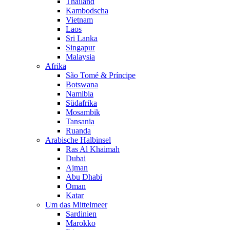
Thailand
Kambodscha
Vietnam
Laos
Sri Lanka
Singapur
Malaysia
Afrika
São Tomé & Príncipe
Botswana
Namibia
Südafrika
Mosambik
Tansania
Ruanda
Arabische Halbinsel
Ras Al Khaimah
Dubai
Ajman
Abu Dhabi
Oman
Katar
Um das Mittelmeer
Sardinien
Marokko