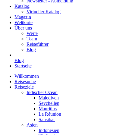
Newsletter - Abmeldung
Katalog
Virtueller Katalog
Magazin
Weltkarte
Über uns
Werte
Team
Reiseführer
Blog
Blog
Startseite
Willkommen
Reisesuche
Reiseziele
Indischer Ozean
Malediven
Seychellen
Mauritius
La Réunion
Sansibar
Asien
Indonesien