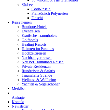
St. Vincent & The Grenadines
Südsee
Cook-Inseln
Französisch Polynesien
Fidschi
Reisethemen
Boutique-Hotels
Eventreisen
Exotische Traumhotels
Golfhotels
Healing Resorts
Heiraten im Paradies
Hochzeitsreisen
Nachhaltiger reisen
Neu bei Trauminsel Reisen
Private Residenzen
Rundreisen & Safaris
Traumhafte Strände
Wellness & Wellbeing
Yachten & Segelschoner
Merkliste
Anfrage
Kontakt
Newsletter