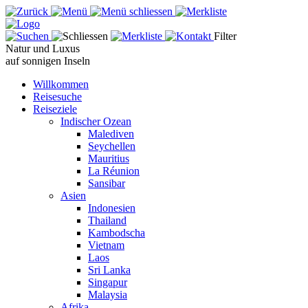
Filter
Natur und Luxus
auf sonnigen Inseln
Willkommen
Reisesuche
Reiseziele
Indischer Ozean
Malediven
Seychellen
Mauritius
La Réunion
Sansibar
Asien
Indonesien
Thailand
Kambodscha
Vietnam
Laos
Sri Lanka
Singapur
Malaysia
Afrika