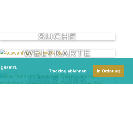
SUCHE
WELTKARTE
gesetzt.
Tracking ablehnen
In Ordnung
ÜBER UNS
chutz
AGB
Fragen & Antworten
Blog