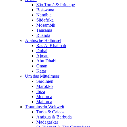
São Tomé & Príncipe
Botswana
Namibia
Südafrika
Mosambik
Tansania
Ruanda
Arabische Halbinsel
Ras Al Khaimah
Dubai
Ajman
Abu Dhabi
Oman
Katar
Um das Mittelmeer
Sardinien
Marokko
Ibiza
Menorca
Mallorca
Trauminseln Weltweit
Turks & Caicos
Antigua & Barbuda
Madagaskar