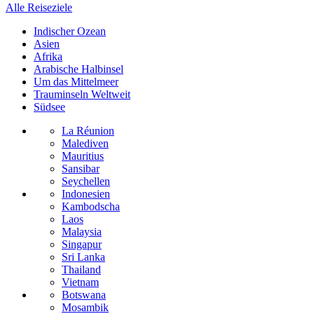
Alle Reiseziele
Indischer Ozean
Asien
Afrika
Arabische Halbinsel
Um das Mittelmeer
Trauminseln Weltweit
Südsee
La Réunion
Malediven
Mauritius
Sansibar
Seychellen
Indonesien
Kambodscha
Laos
Malaysia
Singapur
Sri Lanka
Thailand
Vietnam
Botswana
Mosambik