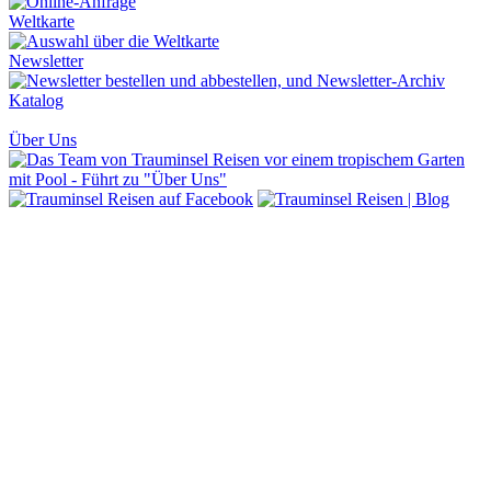
Weltkarte
Newsletter
Katalog
Über Uns
Barrierefreiheit
Kontakt
Newsletter
Katalog
Trauminsel
Magazin
Impressum
Datenschutz
AGB
Fragen &
Antworten
Blog
Merkliste
Mietwagen
CO2-Ausgleich
WhatsApp öffnen
Scannen Sie diesen QR-Code
um Trauminsel Reisen in Whatsapp auf dem Handy zu öffnen.