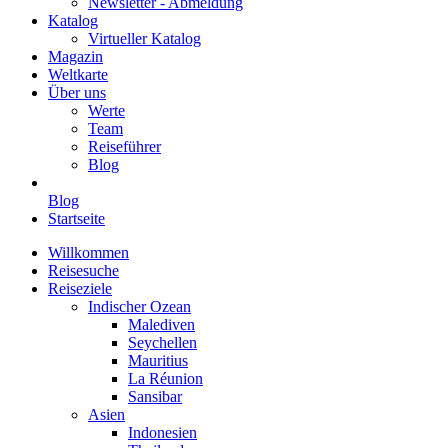
Newsletter - Abmeldung
Katalog
Virtueller Katalog
Magazin
Weltkarte
Über uns
Werte
Team
Reiseführer
Blog
Blog
Startseite
Willkommen
Reisesuche
Reiseziele
Indischer Ozean
Malediven
Seychellen
Mauritius
La Réunion
Sansibar
Asien
Indonesien