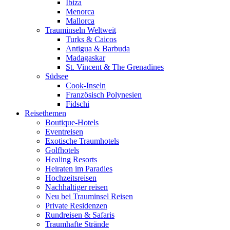
Ibiza
Menorca
Mallorca
Trauminseln Weltweit
Turks & Caicos
Antigua & Barbuda
Madagaskar
St. Vincent & The Grenadines
Südsee
Cook-Inseln
Französisch Polynesien
Fidschi
Reisethemen
Boutique-Hotels
Eventreisen
Exotische Traumhotels
Golfhotels
Healing Resorts
Heiraten im Paradies
Hochzeitsreisen
Nachhaltiger reisen
Neu bei Trauminsel Reisen
Private Residenzen
Rundreisen & Safaris
Traumhafte Strände