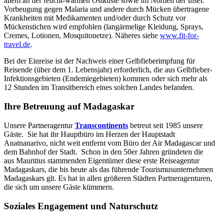
allem an der feucht-warmen Ostküste sowie im Norden der Insel.
Vorbeugung gegen Malaria und andere durch Mücken übertragene
Krankheiten mit Medikamenten und/oder durch Schutz vor
Mückenstichen wird empfohlen (langärmelige Kleidung, Sprays,
Cremes, Lotionen, Mosquitonetze). Näheres siehe
www.fit-for-
travel.de
.
Bei der Einreise ist der Nachweis einer Gelbfieberimpfung für
Reisende (über dem 1. Lebensjahr) erforderlich, die aus Gelbfieber-
Infektionsgebieten (Endemiegebieten) kommen oder sich mehr als
12 Stunden im Transitbereich eines solchen Landes befanden.
Ihre Betreuung auf Madagaskar
Unsere Partneragentur
Transcontinents
betreut seit 1985 unsere
Gäste. Sie hat ihr Hauptbüro im Herzen der Hauptstadt
Anatnanarivo, nicht weit entfernt vom Büro der Air Madagascar und
dem Bahnhof der Stadt. Schon in den 50er Jahren gründeten die
aus Mauritius stammenden Eigentümer diese erste Reiseagentur
Madagaskars, die bis heute als das führende Tourismusunternehmen
Madagaskars glt. Es hat in allen größeren Städten Partneragenturen,
die sich um unsere Gäste kümmern.
Soziales Engagement und Naturschutz