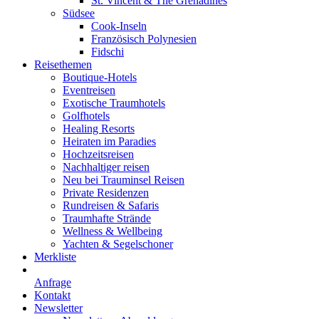
St. Vincent & The Grenadines
Südsee
Cook-Inseln
Französisch Polynesien
Fidschi
Reisethemen
Boutique-Hotels
Eventreisen
Exotische Traumhotels
Golfhotels
Healing Resorts
Heiraten im Paradies
Hochzeitsreisen
Nachhaltiger reisen
Neu bei Trauminsel Reisen
Private Residenzen
Rundreisen & Safaris
Traumhafte Strände
Wellness & Wellbeing
Yachten & Segelschoner
Merkliste
Anfrage
Kontakt
Newsletter