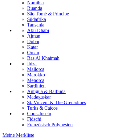
Namibia
Ruanda
São Tomé & Príncipe
Südafrika
Tansania
Abu Dhabi
Ajman
Dubai
Katar
Oman
Ras Al Khaimah
Ibiza
Mallorca
Marokko
Menorca
Sardinien
Antigua & Barbuda
Madagaskar
St. Vincent & The Grenadines
Turks & Caicos
Cook-Inseln
Fidschi
Französisch Polynesien
Meine Merkliste