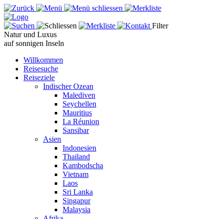
Filter
Natur und Luxus
auf sonnigen Inseln
Willkommen
Reisesuche
Reiseziele
Indischer Ozean
Malediven
Seychellen
Mauritius
La Réunion
Sansibar
Asien
Indonesien
Thailand
Kambodscha
Vietnam
Laos
Sri Lanka
Singapur
Malaysia
Afrika