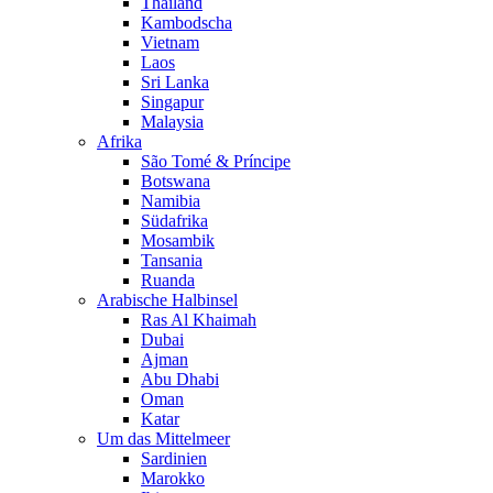
Thailand
Kambodscha
Vietnam
Laos
Sri Lanka
Singapur
Malaysia
Afrika
São Tomé & Príncipe
Botswana
Namibia
Südafrika
Mosambik
Tansania
Ruanda
Arabische Halbinsel
Ras Al Khaimah
Dubai
Ajman
Abu Dhabi
Oman
Katar
Um das Mittelmeer
Sardinien
Marokko