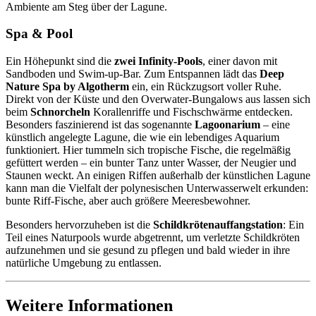
Ambiente am Steg über der Lagune.
Spa & Pool
Ein Höhepunkt sind die
zwei Infinity-Pools
, einer davon mit
Sandboden und Swim-up-Bar. Zum Entspannen lädt das
Deep
Nature Spa by Algotherm
ein, ein Rückzugsort voller Ruhe.
Direkt von der Küste und den Overwater-Bungalows aus lassen sich
beim
Schnorcheln
Korallenriffe und Fischschwärme entdecken.
Besonders faszinierend ist das sogenannte
Lagoonarium
– eine
künstlich angelegte Lagune, die wie ein lebendiges Aquarium
funktioniert. Hier tummeln sich tropische Fische, die regelmäßig
gefüttert werden – ein bunter Tanz unter Wasser, der Neugier und
Staunen weckt. An einigen Riffen außerhalb der künstlichen Lagune
kann man die Vielfalt der polynesischen Unterwasserwelt erkunden:
bunte Riff-Fische, aber auch größere Meeresbewohner.
Besonders hervorzuheben ist die
Schildkrötenauffangstation
: Ein
Teil eines Naturpools wurde abgetrennt, um verletzte Schildkröten
aufzunehmen und sie gesund zu pflegen und bald wieder in ihre
natürliche Umgebung zu entlassen.
Weitere Informationen