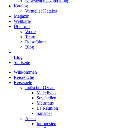
Newsletter - Abmeldung
Katalog
Virtueller Katalog
Magazin
Weltkarte
Über uns
Werte
Team
Reiseführer
Blog
Blog
Startseite
Willkommen
Reisesuche
Reiseziele
Indischer Ozean
Malediven
Seychellen
Mauritius
La Réunion
Sansibar
Asien
Indonesien