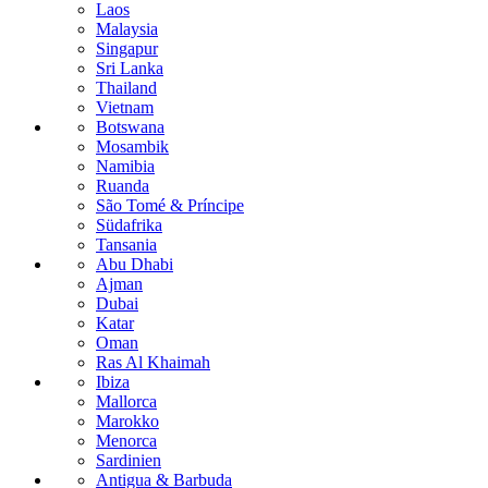
Laos
Malaysia
Singapur
Sri Lanka
Thailand
Vietnam
Botswana
Mosambik
Namibia
Ruanda
São Tomé & Príncipe
Südafrika
Tansania
Abu Dhabi
Ajman
Dubai
Katar
Oman
Ras Al Khaimah
Ibiza
Mallorca
Marokko
Menorca
Sardinien
Antigua & Barbuda