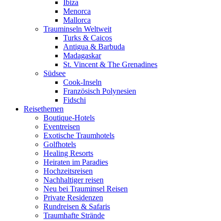
Ibiza
Menorca
Mallorca
Trauminseln Weltweit
Turks & Caicos
Antigua & Barbuda
Madagaskar
St. Vincent & The Grenadines
Südsee
Cook-Inseln
Französisch Polynesien
Fidschi
Reisethemen
Boutique-Hotels
Eventreisen
Exotische Traumhotels
Golfhotels
Healing Resorts
Heiraten im Paradies
Hochzeitsreisen
Nachhaltiger reisen
Neu bei Trauminsel Reisen
Private Residenzen
Rundreisen & Safaris
Traumhafte Strände