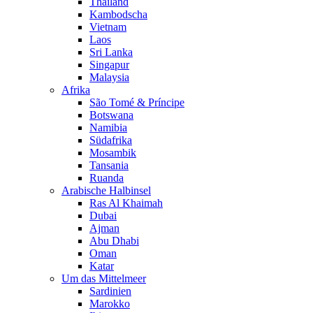
Thailand
Kambodscha
Vietnam
Laos
Sri Lanka
Singapur
Malaysia
Afrika
São Tomé & Príncipe
Botswana
Namibia
Südafrika
Mosambik
Tansania
Ruanda
Arabische Halbinsel
Ras Al Khaimah
Dubai
Ajman
Abu Dhabi
Oman
Katar
Um das Mittelmeer
Sardinien
Marokko