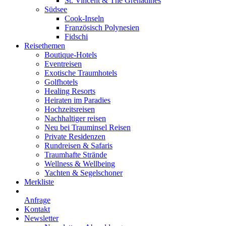
St. Vincent & The Grenadines
Südsee
Cook-Inseln
Französisch Polynesien
Fidschi
Reisethemen
Boutique-Hotels
Eventreisen
Exotische Traumhotels
Golfhotels
Healing Resorts
Heiraten im Paradies
Hochzeitsreisen
Nachhaltiger reisen
Neu bei Trauminsel Reisen
Private Residenzen
Rundreisen & Safaris
Traumhafte Strände
Wellness & Wellbeing
Yachten & Segelschoner
Merkliste
Anfrage
Kontakt
Newsletter