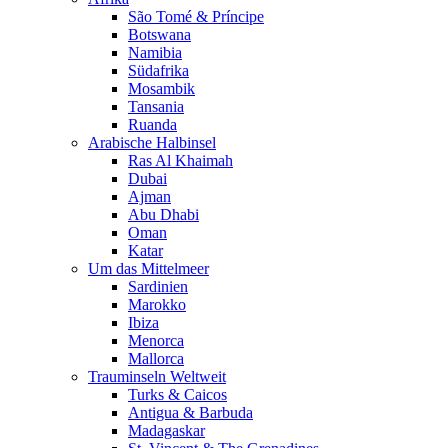
São Tomé & Príncipe
Botswana
Namibia
Südafrika
Mosambik
Tansania
Ruanda
Arabische Halbinsel
Ras Al Khaimah
Dubai
Ajman
Abu Dhabi
Oman
Katar
Um das Mittelmeer
Sardinien
Marokko
Ibiza
Menorca
Mallorca
Trauminseln Weltweit
Turks & Caicos
Antigua & Barbuda
Madagaskar