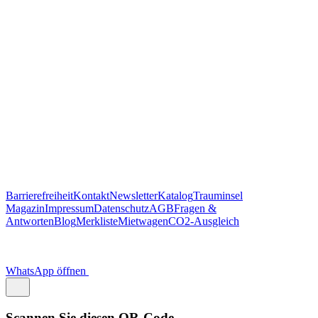
Magazin
Impressum
Datenschutz
AGB
Fragen &
Antworten
Blog
Merkliste
Mietwagen
CO2-Ausgleich
WhatsApp öffnen
Scannen Sie diesen QR-Code
um Trauminsel Reisen in Whatsapp auf dem Handy zu öffnen.