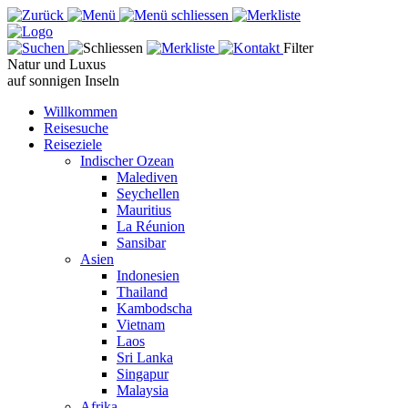
Filter
Natur und Luxus
auf sonnigen Inseln
Willkommen
Reisesuche
Reiseziele
Indischer Ozean
Malediven
Seychellen
Mauritius
La Réunion
Sansibar
Asien
Indonesien
Thailand
Kambodscha
Vietnam
Laos
Sri Lanka
Singapur
Malaysia
Afrika