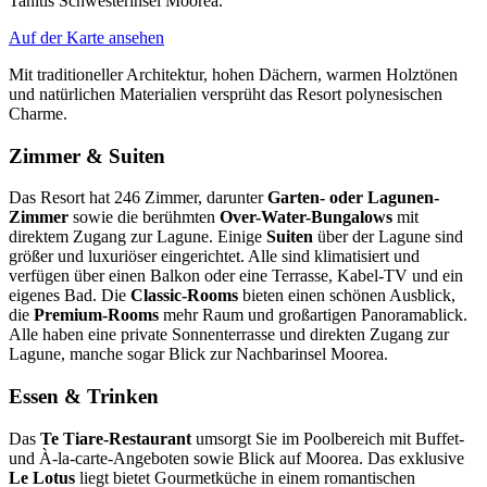
Tahitis Schwesterinsel Moorea.
Auf der Karte ansehen
Mit traditioneller Architektur, hohen Dächern, warmen Holztönen
und natürlichen Materialien versprüht das Resort polynesischen
Charme.
Zimmer & Suiten
Das Resort hat 246 Zimmer, darunter
Garten- oder Lagunen-
Zimmer
sowie die berühmten
Over-Water-Bungalows
mit
direktem Zugang zur Lagune. Einige
Suiten
über der Lagune sind
größer und luxuriöser eingerichtet. Alle sind klimatisiert und
verfügen über einen Balkon oder eine Terrasse, Kabel-TV und ein
eigenes Bad. Die
Classic-Rooms
bieten einen schönen Ausblick,
die
Premium-Rooms
mehr Raum und großartigen Panoramablick.
Alle haben eine private Sonnenterrasse und direkten Zugang zur
Lagune, manche sogar Blick zur Nachbarinsel Moorea.
Essen & Trinken
Das
Te Tiare-Restaurant
umsorgt Sie im Poolbereich mit Buffet-
und À-la-carte-Angeboten sowie Blick auf Moorea. Das exklusive
Le Lotus
liegt bietet Gourmetküche in einem romantischen