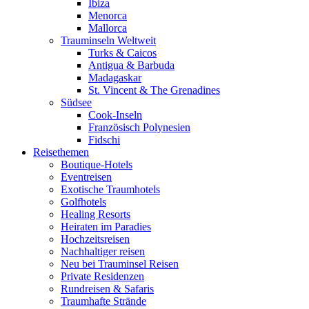
Ibiza
Menorca
Mallorca
Trauminseln Weltweit
Turks & Caicos
Antigua & Barbuda
Madagaskar
St. Vincent & The Grenadines
Südsee
Cook-Inseln
Französisch Polynesien
Fidschi
Reisethemen
Boutique-Hotels
Eventreisen
Exotische Traumhotels
Golfhotels
Healing Resorts
Heiraten im Paradies
Hochzeitsreisen
Nachhaltiger reisen
Neu bei Trauminsel Reisen
Private Residenzen
Rundreisen & Safaris
Traumhafte Strände