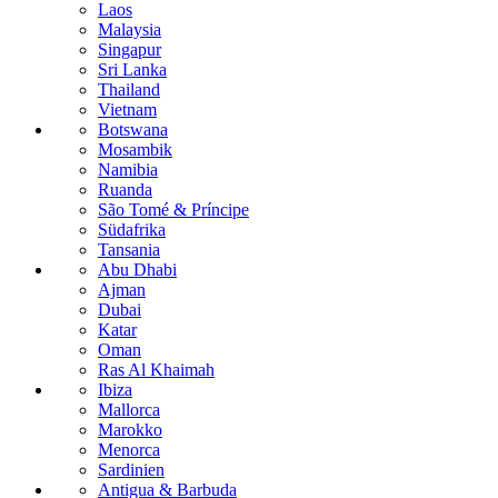
Laos
Malaysia
Singapur
Sri Lanka
Thailand
Vietnam
Botswana
Mosambik
Namibia
Ruanda
São Tomé & Príncipe
Südafrika
Tansania
Abu Dhabi
Ajman
Dubai
Katar
Oman
Ras Al Khaimah
Ibiza
Mallorca
Marokko
Menorca
Sardinien
Antigua & Barbuda