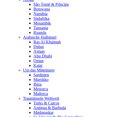
São Tomé & Príncipe
Botswana
Namibia
Südafrika
Mosambik
Tansania
Ruanda
Arabische Halbinsel
Ras Al Khaimah
Dubai
Ajman
Abu Dhabi
Oman
Katar
Um das Mittelmeer
Sardinien
Marokko
Ibiza
Menorca
Mallorca
Trauminseln Weltweit
Turks & Caicos
Antigua & Barbuda
Madagaskar