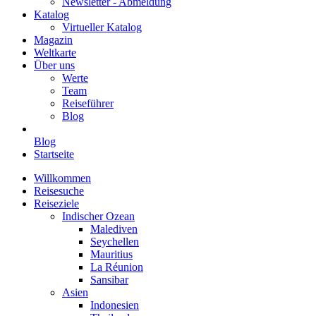
Newsletter - Abmeldung
Katalog
Virtueller Katalog
Magazin
Weltkarte
Über uns
Werte
Team
Reiseführer
Blog
Blog
Startseite
Willkommen
Reisesuche
Reiseziele
Indischer Ozean
Malediven
Seychellen
Mauritius
La Réunion
Sansibar
Asien
Indonesien