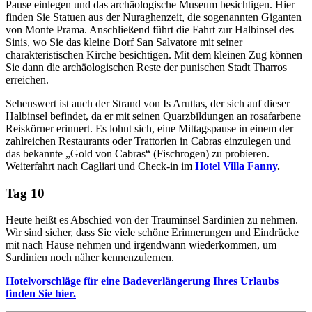
Pause einlegen und das archäologische Museum besichtigen. Hier
finden Sie Statuen aus der Nuraghenzeit, die sogenannten Giganten
von Monte Prama. Anschließend führt die Fahrt zur Halbinsel des
Sinis, wo Sie das kleine Dorf San Salvatore mit seiner
charakteristischen Kirche besichtigen. Mit dem kleinen Zug können
Sie dann die archäologischen Reste der punischen Stadt Tharros
erreichen.
Sehenswert ist auch der Strand von Is Aruttas, der sich auf dieser
Halbinsel befindet, da er mit seinen Quarzbildungen an rosafarbene
Reiskörner erinnert. Es lohnt sich, eine Mittagspause in einem der
zahlreichen Restaurants oder Trattorien in Cabras einzulegen und
das bekannte „Gold von Cabras“ (Fischrogen) zu probieren.
Weiterfahrt nach Cagliari und Check-in im
Hotel Villa Fanny
.
Tag 10
Heute heißt es Abschied von der Trauminsel Sardinien zu nehmen.
Wir sind sicher, dass Sie viele schöne Erinnerungen und Eindrücke
mit nach Hause nehmen und irgendwann wiederkommen, um
Sardinien noch näher kennenzulernen.
Hotelvorschläge für eine Badeverlängerung Ihres Urlaubs
finden Sie hier.