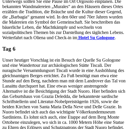
Unterwegs sollten Sie eine Pause im Ort Orgosolo einplanen. Die
bekannten Wandmalereien „Murales“ an den Häusern dieses Ortes
erzählen die Tradition, die Bräuche und die Kultur dieser Gegend,
die „Barbagia“ genannt wird. In den 60er und 70er Jahren wurden
die Malereien ein Symbol der Gemeinschaft. Sie beschreiben das
bäuerliche Leben, die Machtkämpfe und wechseln von
sozialpolitischen Themen bis zur Darstellung des täglichen Lebens.
Weiterfahrt nach Oliena und Check-in im
Hotel Su Gologone
.
Tag 6
Unser heutiger Vorschlag ist ein Besuch der Quelle Su Gologone
und eine Wandertour zur archäologischen Stätte Tiscali. Der
nuragische Versammlungsort Tiscali wurde in eine Aushöhlung des
gleichnamigen Berges errichtet. Zu Fuß benötigt man etwa eine
Stunde auf den Berg, nachdem man mit dem Landrover das Tal von
Lanaittu durchquert hat. Eine etwas weniger anstrengende
Alternative ist die Besichtigung der Stadt Nuoro. Hier befinden sich
das Geburtshaus von Grazia Deledda, die bekannteste sardische
Schriftstellerin und Literatur-Nobelpreisträgerin 1926, sowie die
beiden Kirchen von Santa Maria Della Neve und Delle Grazie. In
Nuoro befindet sich auch das wichtigste Völkerkundemuseum
Sardiniens. Es lohnt sich auch, eine Etappe auf dem Berg Monte
Ortobene einzulegen, wo sich in ca. 1000 Metern Höhe eine Statue
zu Ehren des Erlösers und Schutzpatrons der Stadt Nuoro befindet.