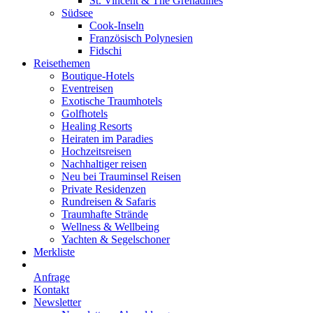
St. Vincent & The Grenadines
Südsee
Cook-Inseln
Französisch Polynesien
Fidschi
Reisethemen
Boutique-Hotels
Eventreisen
Exotische Traumhotels
Golfhotels
Healing Resorts
Heiraten im Paradies
Hochzeitsreisen
Nachhaltiger reisen
Neu bei Trauminsel Reisen
Private Residenzen
Rundreisen & Safaris
Traumhafte Strände
Wellness & Wellbeing
Yachten & Segelschoner
Merkliste
Anfrage
Kontakt
Newsletter