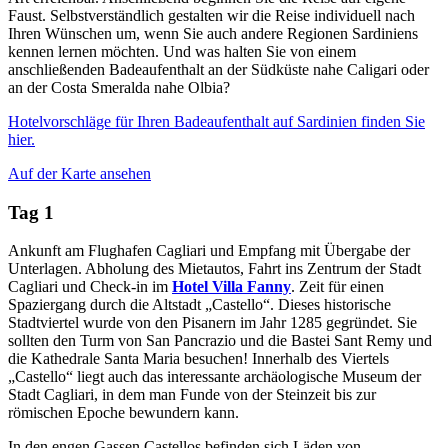
Faust. Selbstverständlich gestalten wir die Reise individuell nach
Ihren Wünschen um, wenn Sie auch andere Regionen Sardiniens
kennen lernen möchten. Und was halten Sie von einem
anschließenden Badeaufenthalt an der Südküste nahe Caligari oder
an der Costa Smeralda nahe Olbia?
Hotelvorschläge für Ihren Badeaufenthalt auf Sardinien finden Sie
hier.
Auf der Karte ansehen
Tag 1
Ankunft am Flughafen Cagliari und Empfang mit Übergabe der
Unterlagen. Abholung des Mietautos, Fahrt ins Zentrum der Stadt
Cagliari und Check-in im
Hotel Villa Fanny
. Zeit für einen
Spaziergang durch die Altstadt „Castello“. Dieses historische
Stadtviertel wurde von den Pisanern im Jahr 1285 gegründet. Sie
sollten den Turm von San Pancrazio und die Bastei Sant Remy und
die Kathedrale Santa Maria besuchen! Innerhalb des Viertels
„Castello“ liegt auch das interessante archäologische Museum der
Stadt Cagliari, in dem man Funde von der Steinzeit bis zur
römischen Epoche bewundern kann.
In den engen Gassen Castellos befinden sich Läden von