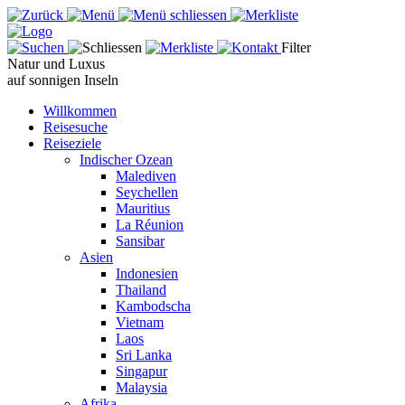
Filter
Natur und Luxus
auf sonnigen Inseln
Willkommen
Reisesuche
Reiseziele
Indischer Ozean
Malediven
Seychellen
Mauritius
La Réunion
Sansibar
Asien
Indonesien
Thailand
Kambodscha
Vietnam
Laos
Sri Lanka
Singapur
Malaysia
Afrika