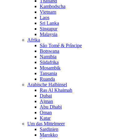
Thailand
Kambodscha
Vietnam
Laos
Sri Lanka
Singapur
Malaysia
Afrika
São Tomé & Príncipe
Botswana
Namibia
Südafrika
Mosambik
Tansania
Ruanda
Arabische Halbinsel
Ras Al Khaimah
Dubai
Ajman
Abu Dhabi
Oman
Katar
Um das Mittelmeer
Sardinien
Marokko