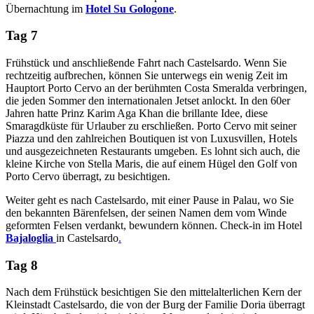
Übernachtung im
Hotel Su Gologone
.
Tag 7
Frühstück und anschließende Fahrt nach Castelsardo. Wenn Sie
rechtzeitig aufbrechen, können Sie unterwegs ein wenig Zeit im
Hauptort Porto Cervo an der berühmten Costa Smeralda verbringen,
die jeden Sommer den internationalen Jetset anlockt. In den 60er
Jahren hatte Prinz Karim Aga Khan die brillante Idee, diese
Smaragdküste für Urlauber zu erschließen. Porto Cervo mit seiner
Piazza und den zahlreichen Boutiquen ist von Luxusvillen, Hotels
und ausgezeichneten Restaurants umgeben. Es lohnt sich auch, die
kleine Kirche von Stella Maris, die auf einem Hügel den Golf von
Porto Cervo überragt, zu besichtigen.
Weiter geht es nach Castelsardo, mit einer Pause in Palau, wo Sie
den bekannten Bärenfelsen, der seinen Namen dem vom Winde
geformten Felsen verdankt, bewundern können. Check-in im Hotel
Bajaloglia
in Castelsardo
.
Tag 8
Nach dem Frühstück besichtigen Sie den mittelalterlichen Kern der
Kleinstadt Castelsardo, die von der Burg der Familie Doria überragt