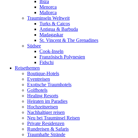
Ibiza
Menorca
Mallorca
Trauminseln Weltweit
Turks & Caicos
Antigua & Barbuda
Madagaskar
St. Vincent & The Grenadines
Südsee
Cook-Inseln
Französisch Polynesien
Fidschi
Reisethemen
Boutique-Hotels
Eventreisen
Exotische Traumhotels
Golfhotels
Healing Resorts
Heiraten im Paradies
Hochzeitsreisen
Nachhaltiger reisen
Neu bei Trauminsel Reisen
Private Residenzen
Rundreisen & Safaris
Traumhafte Strände