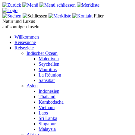
Filter
Natur und Luxus
auf sonnigen Inseln
Willkommen
Reisesuche
Reiseziele
Indischer Ozean
Malediven
Seychellen
Mauritius
La Réunion
Sansibar
Asien
Indonesien
Thailand
Kambodscha
Vietnam
Laos
Sri Lanka
Singapur
Malaysia
Afrika