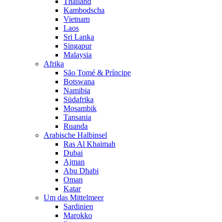
Thailand
Kambodscha
Vietnam
Laos
Sri Lanka
Singapur
Malaysia
Afrika
São Tomé & Príncipe
Botswana
Namibia
Südafrika
Mosambik
Tansania
Ruanda
Arabische Halbinsel
Ras Al Khaimah
Dubai
Ajman
Abu Dhabi
Oman
Katar
Um das Mittelmeer
Sardinien
Marokko