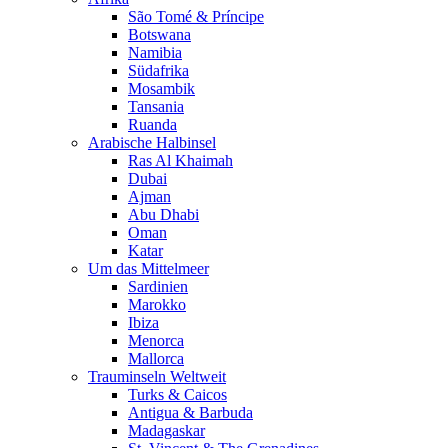
São Tomé & Príncipe
Botswana
Namibia
Südafrika
Mosambik
Tansania
Ruanda
Arabische Halbinsel
Ras Al Khaimah
Dubai
Ajman
Abu Dhabi
Oman
Katar
Um das Mittelmeer
Sardinien
Marokko
Ibiza
Menorca
Mallorca
Trauminseln Weltweit
Turks & Caicos
Antigua & Barbuda
Madagaskar