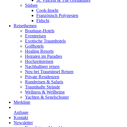
St. Vincent & The Grenadines
Südsee
Cook-Inseln
Französisch Polynesien
Fidschi
Reisethemen
Boutique-Hotels
Eventreisen
Exotische Traumhotels
Golfhotels
Healing Resorts
Heiraten im Paradies
Hochzeitsreisen
Nachhaltiger reisen
Neu bei Trauminsel Reisen
Private Residenzen
Rundreisen & Safaris
Traumhafte Strände
Wellness & Wellbeing
Yachten & Segelschoner
Merkliste
Anfrage
Kontakt
Newsletter