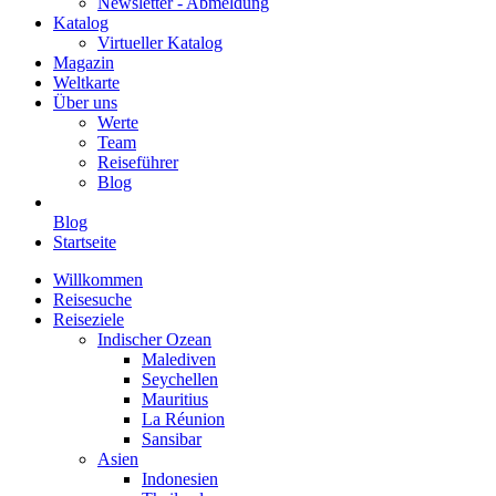
Newsletter - Abmeldung
Katalog
Virtueller Katalog
Magazin
Weltkarte
Über uns
Werte
Team
Reiseführer
Blog
Blog
Startseite
Willkommen
Reisesuche
Reiseziele
Indischer Ozean
Malediven
Seychellen
Mauritius
La Réunion
Sansibar
Asien
Indonesien