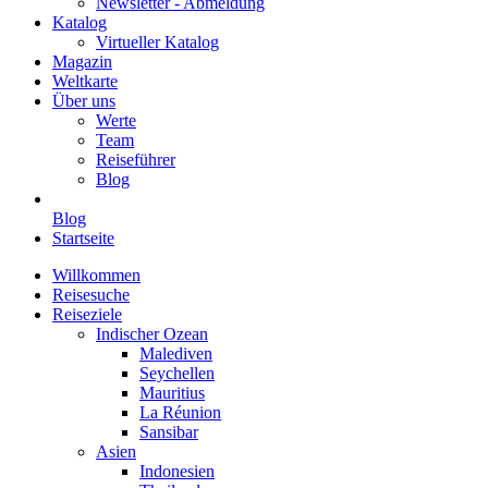
Newsletter - Abmeldung
Katalog
Virtueller Katalog
Magazin
Weltkarte
Über uns
Werte
Team
Reiseführer
Blog
Blog
Startseite
Willkommen
Reisesuche
Reiseziele
Indischer Ozean
Malediven
Seychellen
Mauritius
La Réunion
Sansibar
Asien
Indonesien