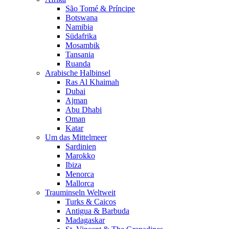
São Tomé & Príncipe
Botswana
Namibia
Südafrika
Mosambik
Tansania
Ruanda
Arabische Halbinsel
Ras Al Khaimah
Dubai
Ajman
Abu Dhabi
Oman
Katar
Um das Mittelmeer
Sardinien
Marokko
Ibiza
Menorca
Mallorca
Trauminseln Weltweit
Turks & Caicos
Antigua & Barbuda
Madagaskar