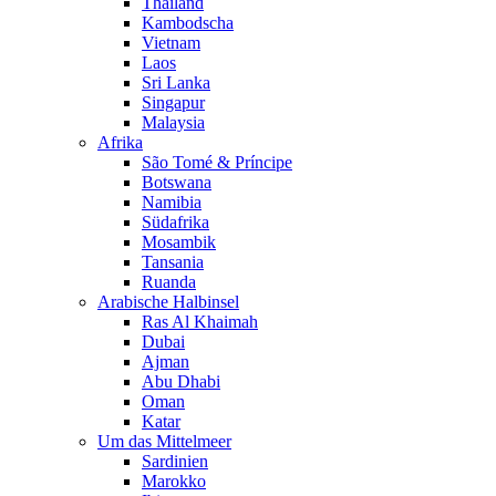
Thailand
Kambodscha
Vietnam
Laos
Sri Lanka
Singapur
Malaysia
Afrika
São Tomé & Príncipe
Botswana
Namibia
Südafrika
Mosambik
Tansania
Ruanda
Arabische Halbinsel
Ras Al Khaimah
Dubai
Ajman
Abu Dhabi
Oman
Katar
Um das Mittelmeer
Sardinien
Marokko