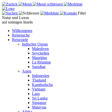
Filter
Natur und Luxus
auf sonnigen Inseln
Willkommen
Reisesuche
Reiseziele
Indischer Ozean
Malediven
Seychellen
Mauritius
La Réunion
Sansibar
Asien
Indonesien
Thailand
Kambodscha
Vietnam
Laos
Sri Lanka
Singapur
Malaysia
Afrika