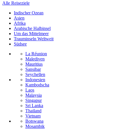
Alle Reiseziele
Indischer Ozean
Asien
Afrika
Arabische Halbinsel
Um das Mittelmeer
Trauminseln Weltweit
Südsee
La Réunion
Malediven
Mauritius
Sansibar
Seychellen
Indonesien
Kambodscha
Laos
Malaysia
Singapur
Sri Lanka
Thailand
Vietnam
Botswana
Mosambik