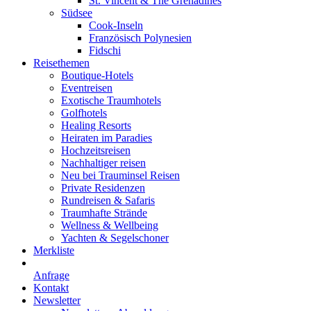
St. Vincent & The Grenadines
Südsee
Cook-Inseln
Französisch Polynesien
Fidschi
Reisethemen
Boutique-Hotels
Eventreisen
Exotische Traumhotels
Golfhotels
Healing Resorts
Heiraten im Paradies
Hochzeitsreisen
Nachhaltiger reisen
Neu bei Trauminsel Reisen
Private Residenzen
Rundreisen & Safaris
Traumhafte Strände
Wellness & Wellbeing
Yachten & Segelschoner
Merkliste
Anfrage
Kontakt
Newsletter