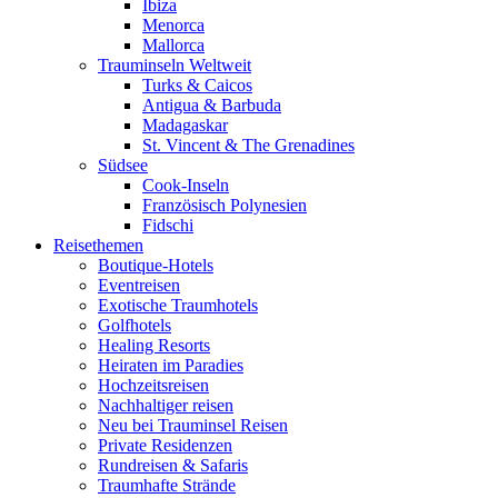
Ibiza
Menorca
Mallorca
Trauminseln Weltweit
Turks & Caicos
Antigua & Barbuda
Madagaskar
St. Vincent & The Grenadines
Südsee
Cook-Inseln
Französisch Polynesien
Fidschi
Reisethemen
Boutique-Hotels
Eventreisen
Exotische Traumhotels
Golfhotels
Healing Resorts
Heiraten im Paradies
Hochzeitsreisen
Nachhaltiger reisen
Neu bei Trauminsel Reisen
Private Residenzen
Rundreisen & Safaris
Traumhafte Strände