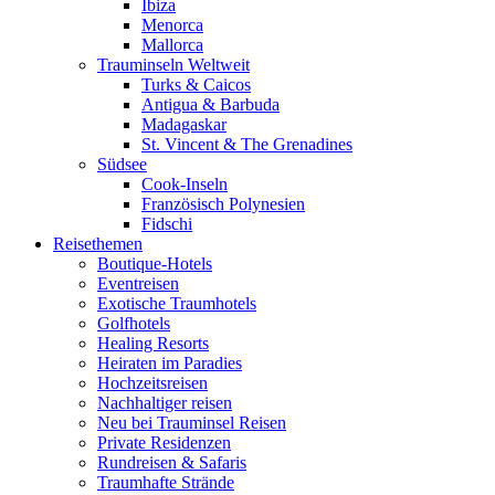
Ibiza
Menorca
Mallorca
Trauminseln Weltweit
Turks & Caicos
Antigua & Barbuda
Madagaskar
St. Vincent & The Grenadines
Südsee
Cook-Inseln
Französisch Polynesien
Fidschi
Reisethemen
Boutique-Hotels
Eventreisen
Exotische Traumhotels
Golfhotels
Healing Resorts
Heiraten im Paradies
Hochzeitsreisen
Nachhaltiger reisen
Neu bei Trauminsel Reisen
Private Residenzen
Rundreisen & Safaris
Traumhafte Strände