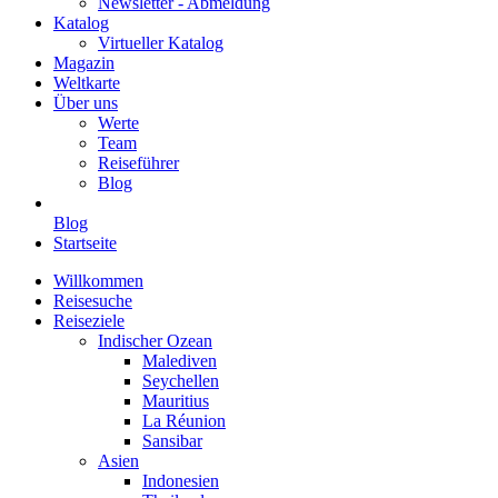
Newsletter - Abmeldung
Katalog
Virtueller Katalog
Magazin
Weltkarte
Über uns
Werte
Team
Reiseführer
Blog
Blog
Startseite
Willkommen
Reisesuche
Reiseziele
Indischer Ozean
Malediven
Seychellen
Mauritius
La Réunion
Sansibar
Asien
Indonesien