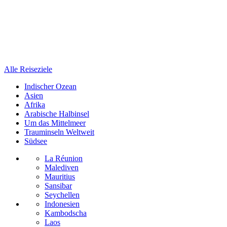
Alle Reiseziele
Indischer Ozean
Asien
Afrika
Arabische Halbinsel
Um das Mittelmeer
Trauminseln Weltweit
Südsee
La Réunion
Malediven
Mauritius
Sansibar
Seychellen
Indonesien
Kambodscha
Laos