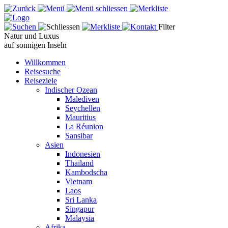
Filter
Natur und Luxus
auf sonnigen Inseln
Willkommen
Reisesuche
Reiseziele
Indischer Ozean
Malediven
Seychellen
Mauritius
La Réunion
Sansibar
Asien
Indonesien
Thailand
Kambodscha
Vietnam
Laos
Sri Lanka
Singapur
Malaysia
Afrika