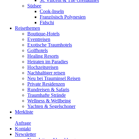
St. Vincent & The Grenadines
Südsee
Cook-Inseln
Französisch Polynesien
Fidschi
Reisethemen
Boutique-Hotels
Eventreisen
Exotische Traumhotels
Golfhotels
Healing Resorts
Heiraten im Paradies
Hochzeitsreisen
Nachhaltiger reisen
Neu bei Trauminsel Reisen
Private Residenzen
Rundreisen & Safaris
Traumhafte Strände
Wellness & Wellbeing
Yachten & Segelschoner
Merkliste
Anfrage
Kontakt
Newsletter