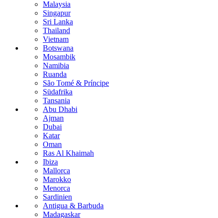
Malaysia
Singapur
Sri Lanka
Thailand
Vietnam
Botswana
Mosambik
Namibia
Ruanda
São Tomé & Príncipe
Südafrika
Tansania
Abu Dhabi
Ajman
Dubai
Katar
Oman
Ras Al Khaimah
Ibiza
Mallorca
Marokko
Menorca
Sardinien
Antigua & Barbuda
Madagaskar