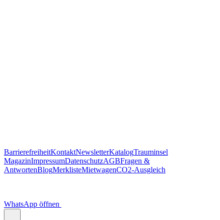
Barrierefreiheit
Kontakt
Newsletter
Katalog
Trauminsel
Magazin
Impressum
Datenschutz
AGB
Fragen &
Antworten
Blog
Merkliste
Mietwagen
CO2-Ausgleich
WhatsApp öffnen
Scannen Sie diesen QR-Code
um Trauminsel Reisen in Whatsapp auf dem Handy zu öffnen.