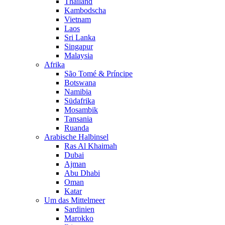
Thailand
Kambodscha
Vietnam
Laos
Sri Lanka
Singapur
Malaysia
Afrika
São Tomé & Príncipe
Botswana
Namibia
Südafrika
Mosambik
Tansania
Ruanda
Arabische Halbinsel
Ras Al Khaimah
Dubai
Ajman
Abu Dhabi
Oman
Katar
Um das Mittelmeer
Sardinien
Marokko