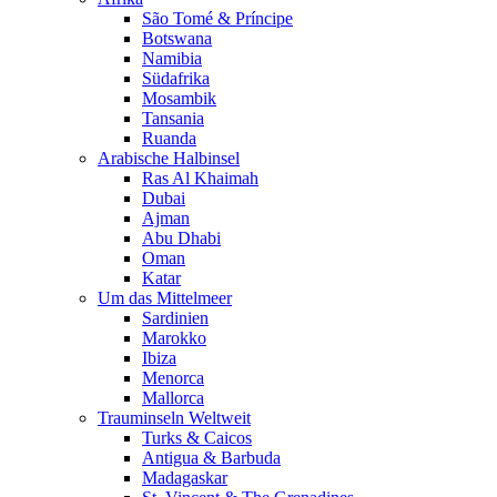
São Tomé & Príncipe
Botswana
Namibia
Südafrika
Mosambik
Tansania
Ruanda
Arabische Halbinsel
Ras Al Khaimah
Dubai
Ajman
Abu Dhabi
Oman
Katar
Um das Mittelmeer
Sardinien
Marokko
Ibiza
Menorca
Mallorca
Trauminseln Weltweit
Turks & Caicos
Antigua & Barbuda
Madagaskar