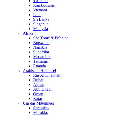
Thailand
Kambodscha
Vietnam
Laos
Sri Lanka
Singapur
Malaysia
Afrika
São Tomé & Príncipe
Botswana
Namibia
Südafrika
Mosambik
Tansania
Ruanda
Arabische Halbinsel
Ras Al Khaimah
Dubai
Ajman
Abu Dhabi
Oman
Katar
Um das Mittelmeer
Sardinien
Marokko