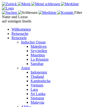
Filter
Natur und Luxus
auf sonnigen Inseln
Willkommen
Reisesuche
Reiseziele
Indischer Ozean
Malediven
Seychellen
Mauritius
La Réunion
Sansibar
Asien
Indonesien
Thailand
Kambodscha
Vietnam
Laos
Sri Lanka
Singapur
Malaysia
Afrika