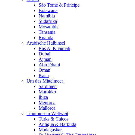
São Tomé & Príncipe
Botswana
Namibia
Südafrika
Mosambik
Tansania
Ruanda
Arabische Halbinsel
Ras Al Khaimah
Dubai
Ajman
Abu Dhabi
Oman
Katar
Um das Mittelmeer
Sardinien
Marokko
Ibiza
Menorca
Mallorca
Trauminseln Weltweit
Turks & Caicos
Antigua & Barbuda
Madagaskar