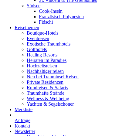
St. Vincent & The Grenadines
Südsee
Cook-Inseln
Französisch Polynesien
Fidschi
Reisethemen
Boutique-Hotels
Eventreisen
Exotische Traumhotels
Golfhotels
Healing Resorts
Heiraten im Paradies
Hochzeitsreisen
Nachhaltiger reisen
Neu bei Trauminsel Reisen
Private Residenzen
Rundreisen & Safaris
Traumhafte Strände
Wellness & Wellbeing
Yachten & Segelschoner
Merkliste
Anfrage
Kontakt
Newsletter