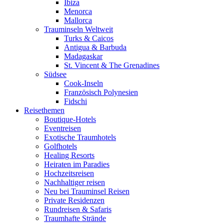
Ibiza
Menorca
Mallorca
Trauminseln Weltweit
Turks & Caicos
Antigua & Barbuda
Madagaskar
St. Vincent & The Grenadines
Südsee
Cook-Inseln
Französisch Polynesien
Fidschi
Reisethemen
Boutique-Hotels
Eventreisen
Exotische Traumhotels
Golfhotels
Healing Resorts
Heiraten im Paradies
Hochzeitsreisen
Nachhaltiger reisen
Neu bei Trauminsel Reisen
Private Residenzen
Rundreisen & Safaris
Traumhafte Strände