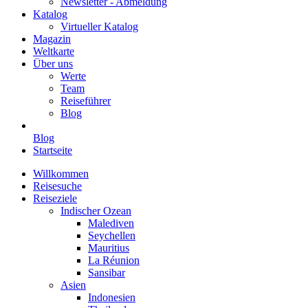
Newsletter - Abmeldung
Katalog
Virtueller Katalog
Magazin
Weltkarte
Über uns
Werte
Team
Reiseführer
Blog
Blog
Startseite
Willkommen
Reisesuche
Reiseziele
Indischer Ozean
Malediven
Seychellen
Mauritius
La Réunion
Sansibar
Asien
Indonesien