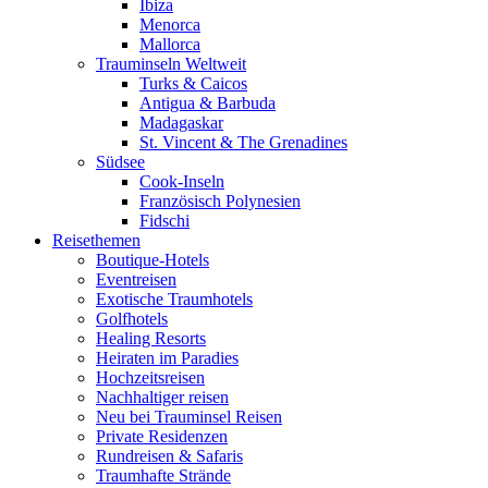
Ibiza
Menorca
Mallorca
Trauminseln Weltweit
Turks & Caicos
Antigua & Barbuda
Madagaskar
St. Vincent & The Grenadines
Südsee
Cook-Inseln
Französisch Polynesien
Fidschi
Reisethemen
Boutique-Hotels
Eventreisen
Exotische Traumhotels
Golfhotels
Healing Resorts
Heiraten im Paradies
Hochzeitsreisen
Nachhaltiger reisen
Neu bei Trauminsel Reisen
Private Residenzen
Rundreisen & Safaris
Traumhafte Strände