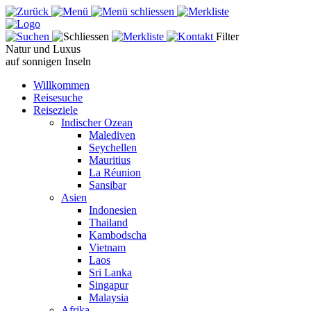
Filter
Natur und Luxus
auf sonnigen Inseln
Willkommen
Reisesuche
Reiseziele
Indischer Ozean
Malediven
Seychellen
Mauritius
La Réunion
Sansibar
Asien
Indonesien
Thailand
Kambodscha
Vietnam
Laos
Sri Lanka
Singapur
Malaysia
Afrika