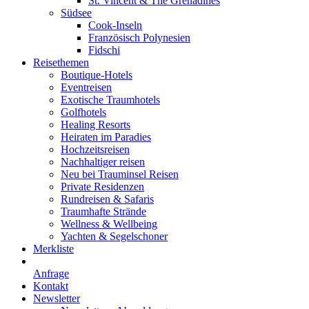
St. Vincent & The Grenadines
Südsee
Cook-Inseln
Französisch Polynesien
Fidschi
Reisethemen
Boutique-Hotels
Eventreisen
Exotische Traumhotels
Golfhotels
Healing Resorts
Heiraten im Paradies
Hochzeitsreisen
Nachhaltiger reisen
Neu bei Trauminsel Reisen
Private Residenzen
Rundreisen & Safaris
Traumhafte Strände
Wellness & Wellbeing
Yachten & Segelschoner
Merkliste
Anfrage
Kontakt
Newsletter