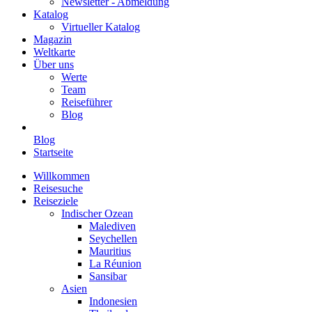
Newsletter - Abmeldung
Katalog
Virtueller Katalog
Magazin
Weltkarte
Über uns
Werte
Team
Reiseführer
Blog
Blog
Startseite
Willkommen
Reisesuche
Reiseziele
Indischer Ozean
Malediven
Seychellen
Mauritius
La Réunion
Sansibar
Asien
Indonesien