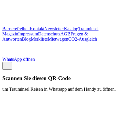
Barrierefreiheit
Kontakt
Newsletter
Katalog
Trauminsel
Magazin
Impressum
Datenschutz
AGB
Fragen &
Antworten
Blog
Merkliste
Mietwagen
CO2-Ausgleich
WhatsApp öffnen
Scannen Sie diesen QR-Code
um Trauminsel Reisen in Whatsapp auf dem Handy zu öffnen.