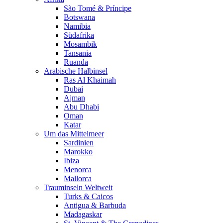
São Tomé & Príncipe
Botswana
Namibia
Südafrika
Mosambik
Tansania
Ruanda
Arabische Halbinsel
Ras Al Khaimah
Dubai
Ajman
Abu Dhabi
Oman
Katar
Um das Mittelmeer
Sardinien
Marokko
Ibiza
Menorca
Mallorca
Trauminseln Weltweit
Turks & Caicos
Antigua & Barbuda
Madagaskar