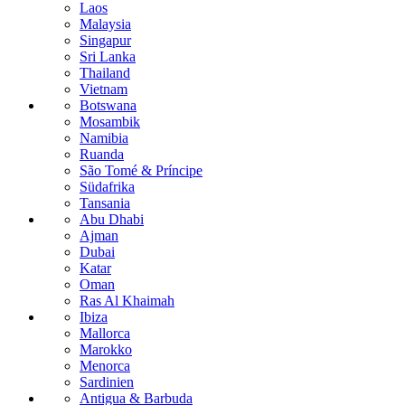
Laos
Malaysia
Singapur
Sri Lanka
Thailand
Vietnam
Botswana
Mosambik
Namibia
Ruanda
São Tomé & Príncipe
Südafrika
Tansania
Abu Dhabi
Ajman
Dubai
Katar
Oman
Ras Al Khaimah
Ibiza
Mallorca
Marokko
Menorca
Sardinien
Antigua & Barbuda