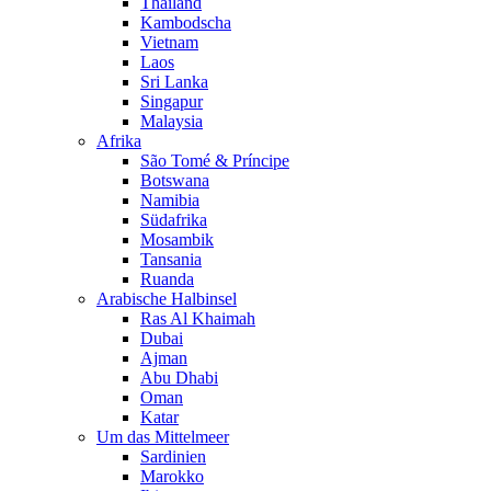
Thailand
Kambodscha
Vietnam
Laos
Sri Lanka
Singapur
Malaysia
Afrika
São Tomé & Príncipe
Botswana
Namibia
Südafrika
Mosambik
Tansania
Ruanda
Arabische Halbinsel
Ras Al Khaimah
Dubai
Ajman
Abu Dhabi
Oman
Katar
Um das Mittelmeer
Sardinien
Marokko