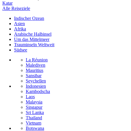
Katar
Alle Reiseziele
Indischer Ozean
Asien
Afrika
Arabische Halbinsel
Um das Mittelmeer
Trauminseln Weltweit
Südsee
La Réunion
Malediven
Mauritius
Sansibar
Seychellen
Indonesien
Kambodscha
Laos
Malaysia
Singapur
Sri Lanka
Thailand
Vietnam
Botswana