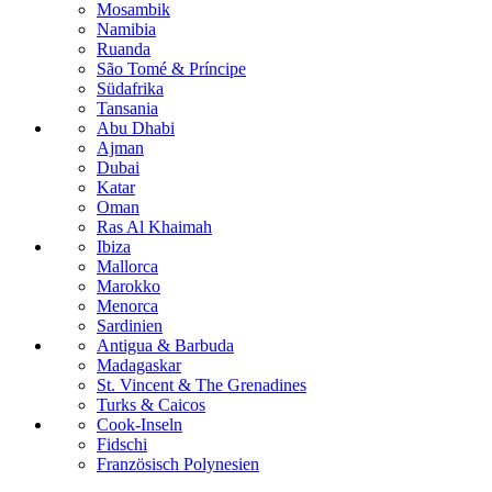
Mosambik
Namibia
Ruanda
São Tomé & Príncipe
Südafrika
Tansania
Abu Dhabi
Ajman
Dubai
Katar
Oman
Ras Al Khaimah
Ibiza
Mallorca
Marokko
Menorca
Sardinien
Antigua & Barbuda
Madagaskar
St. Vincent & The Grenadines
Turks & Caicos
Cook-Inseln
Fidschi
Französisch Polynesien