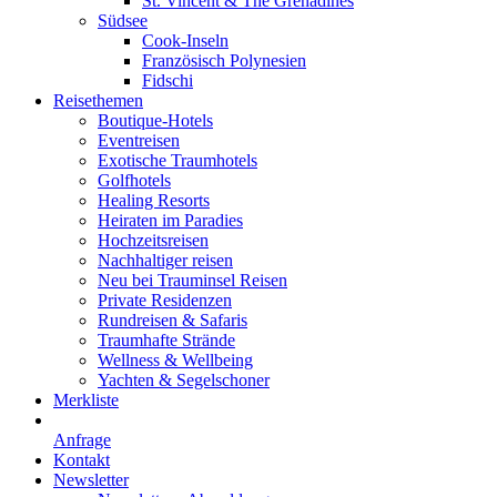
St. Vincent & The Grenadines
Südsee
Cook-Inseln
Französisch Polynesien
Fidschi
Reisethemen
Boutique-Hotels
Eventreisen
Exotische Traumhotels
Golfhotels
Healing Resorts
Heiraten im Paradies
Hochzeitsreisen
Nachhaltiger reisen
Neu bei Trauminsel Reisen
Private Residenzen
Rundreisen & Safaris
Traumhafte Strände
Wellness & Wellbeing
Yachten & Segelschoner
Merkliste
Anfrage
Kontakt
Newsletter