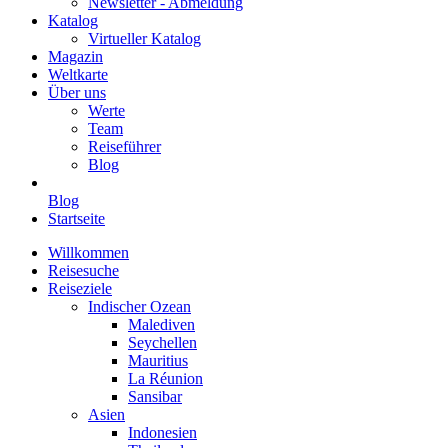
Newsletter - Abmeldung
Katalog
Virtueller Katalog
Magazin
Weltkarte
Über uns
Werte
Team
Reiseführer
Blog
Blog
Startseite
Willkommen
Reisesuche
Reiseziele
Indischer Ozean
Malediven
Seychellen
Mauritius
La Réunion
Sansibar
Asien
Indonesien