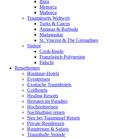
Ibiza
Menorca
Mallorca
Trauminseln Weltweit
Turks & Caicos
Antigua & Barbuda
Madagaskar
St. Vincent & The Grenadines
Südsee
Cook-Inseln
Französisch Polynesien
Fidschi
Reisethemen
Boutique-Hotels
Eventreisen
Exotische Traumhotels
Golfhotels
Healing Resorts
Heiraten im Paradies
Hochzeitsreisen
Nachhaltiger reisen
Neu bei Trauminsel Reisen
Private Residenzen
Rundreisen & Safaris
Traumhafte Strände