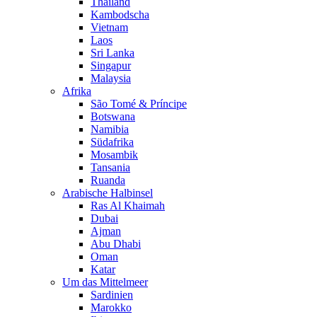
Thailand
Kambodscha
Vietnam
Laos
Sri Lanka
Singapur
Malaysia
Afrika
São Tomé & Príncipe
Botswana
Namibia
Südafrika
Mosambik
Tansania
Ruanda
Arabische Halbinsel
Ras Al Khaimah
Dubai
Ajman
Abu Dhabi
Oman
Katar
Um das Mittelmeer
Sardinien
Marokko