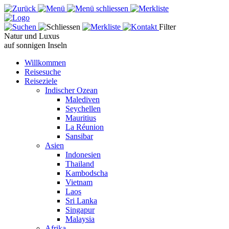
Filter
Natur und Luxus
auf sonnigen Inseln
Willkommen
Reisesuche
Reiseziele
Indischer Ozean
Malediven
Seychellen
Mauritius
La Réunion
Sansibar
Asien
Indonesien
Thailand
Kambodscha
Vietnam
Laos
Sri Lanka
Singapur
Malaysia
Afrika