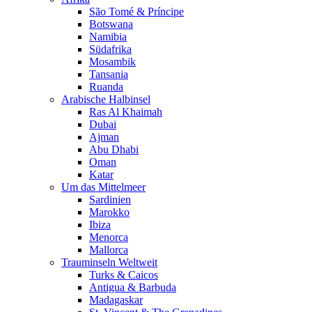
São Tomé & Príncipe
Botswana
Namibia
Südafrika
Mosambik
Tansania
Ruanda
Arabische Halbinsel
Ras Al Khaimah
Dubai
Ajman
Abu Dhabi
Oman
Katar
Um das Mittelmeer
Sardinien
Marokko
Ibiza
Menorca
Mallorca
Trauminseln Weltweit
Turks & Caicos
Antigua & Barbuda
Madagaskar