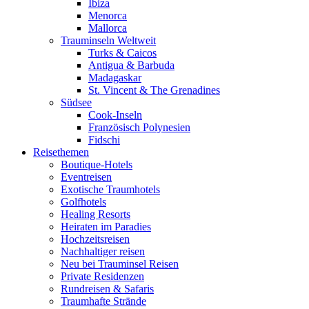
Ibiza
Menorca
Mallorca
Trauminseln Weltweit
Turks & Caicos
Antigua & Barbuda
Madagaskar
St. Vincent & The Grenadines
Südsee
Cook-Inseln
Französisch Polynesien
Fidschi
Reisethemen
Boutique-Hotels
Eventreisen
Exotische Traumhotels
Golfhotels
Healing Resorts
Heiraten im Paradies
Hochzeitsreisen
Nachhaltiger reisen
Neu bei Trauminsel Reisen
Private Residenzen
Rundreisen & Safaris
Traumhafte Strände