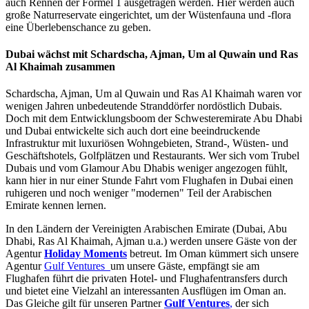
auch Rennen der Formel 1 ausgetragen werden. Hier werden auch
große Naturreservate eingerichtet, um der Wüstenfauna und -flora
eine Überlebenschance zu geben.
Dubai wächst mit Schardscha, Ajman, Um al Quwain und Ras
Al Khaimah zusammen
Schardscha, Ajman, Um al Quwain und Ras Al Khaimah waren vor
wenigen Jahren unbedeutende Stranddörfer nordöstlich Dubais.
Doch mit dem Entwicklungsboom der Schwesteremirate Abu Dhabi
und Dubai entwickelte sich auch dort eine beeindruckende
Infrastruktur mit luxuriösen Wohngebieten, Strand-, Wüsten- und
Geschäftshotels, Golfplätzen und Restaurants. Wer sich vom Trubel
Dubais und vom Glamour Abu Dhabis weniger angezogen fühlt,
kann hier in nur einer Stunde Fahrt vom Flughafen in Dubai einen
ruhigeren und noch weniger "modernen" Teil der Arabischen
Emirate kennen lernen.
In den Ländern der Vereinigten Arabischen Emirate (Dubai, Abu
Dhabi, Ras Al Khaimah, Ajman u.a.) werden unsere Gäste von der
Agentur
Holiday Moments
betreut. Im Oman kümmert sich unsere
Agentur
Gulf Ventures
um unsere Gäste, empfängt sie am
Flughafen führt die privaten Hotel- und Flughafentransfers durch
und bietet eine Vielzahl an interessanten Ausflügen im Oman an.
Das Gleiche gilt für unseren Partner
Gulf Ventures
,
der sich