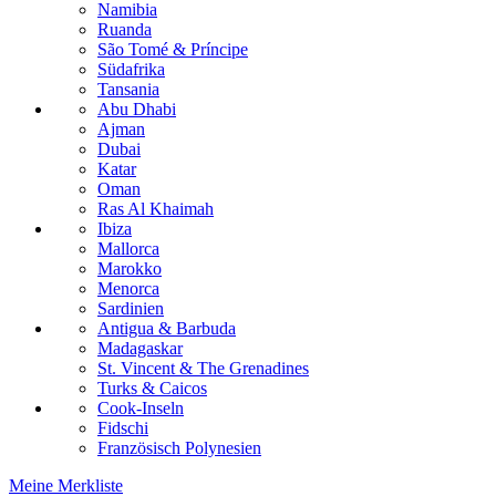
Namibia
Ruanda
São Tomé & Príncipe
Südafrika
Tansania
Abu Dhabi
Ajman
Dubai
Katar
Oman
Ras Al Khaimah
Ibiza
Mallorca
Marokko
Menorca
Sardinien
Antigua & Barbuda
Madagaskar
St. Vincent & The Grenadines
Turks & Caicos
Cook-Inseln
Fidschi
Französisch Polynesien
Meine Merkliste