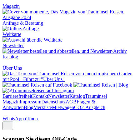
Magazin
Anfrage & Beratung
Weltkarte
Newsletter
Katalog
Über Uns
Barrierefreiheit
Kontakt
Newsletter
Katalog
Trauminsel
Magazin
Impressum
Datenschutz
AGB
Fragen &
Antworten
Blog
Merkliste
Mietwagen
CO2-Ausgleich
WhatsApp öffnen
Scannen Sie diesen QR-Code