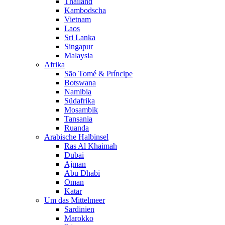
Thailand
Kambodscha
Vietnam
Laos
Sri Lanka
Singapur
Malaysia
Afrika
São Tomé & Príncipe
Botswana
Namibia
Südafrika
Mosambik
Tansania
Ruanda
Arabische Halbinsel
Ras Al Khaimah
Dubai
Ajman
Abu Dhabi
Oman
Katar
Um das Mittelmeer
Sardinien
Marokko