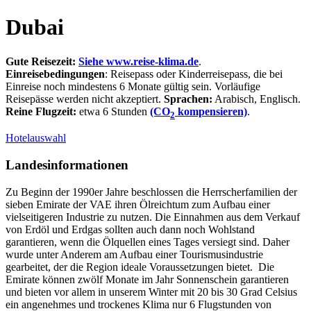
Dubai
Gute Reisezeit:
Siehe www.reise-klima.de
.
Einreisebedingungen
: Reisepass oder Kinderreisepass, die bei
Einreise noch mindestens 6 Monate gültig sein. Vorläufige
Reisepässe werden nicht akzeptiert.
Sprachen:
Arabisch, Englisch.
Reine Flugzeit:
etwa 6 Stunden
(CO
kompensieren)
.
2
Hotelauswahl
Landesinformationen
Zu Beginn der 1990er Jahre beschlossen die Herrscherfamilien der
sieben Emirate der VAE ihren Ölreichtum zum Aufbau einer
vielseitigeren Industrie zu nutzen. Die Einnahmen aus dem Verkauf
von Erdöl und Erdgas sollten auch dann noch Wohlstand
garantieren, wenn die Ölquellen eines Tages versiegt sind. Daher
wurde unter Anderem am Aufbau einer Tourismusindustrie
gearbeitet, der die Region ideale Voraussetzungen bietet. Die
Emirate können zwölf Monate im Jahr Sonnenschein garantieren
und bieten vor allem in unserem Winter mit 20 bis 30 Grad Celsius
ein angenehmes und trockenes Klima nur 6 Flugstunden von