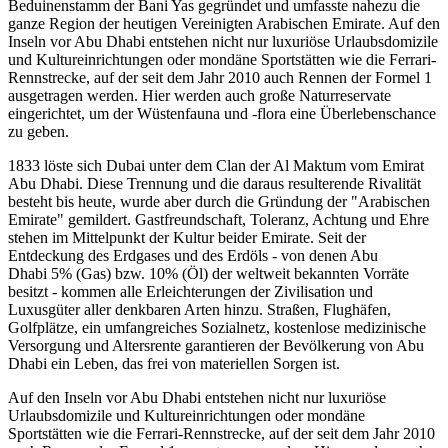
Beduinenstamm der Bani Yas gegründet und umfasste nahezu die
ganze Region der heutigen Vereinigten Arabischen Emirate. Auf den
Inseln vor Abu Dhabi entstehen nicht nur luxuriöse Urlaubsdomizile
und Kultureinrichtungen oder mondäne Sportstätten wie die Ferrari-
Rennstrecke, auf der seit dem Jahr 2010 auch Rennen der Formel 1
ausgetragen werden. Hier werden auch große Naturreservate
eingerichtet, um der Wüstenfauna und -flora eine Überlebenschance
zu geben.
1833 löste sich Dubai unter dem Clan der Al Maktum vom Emirat
Abu Dhabi. Diese Trennung und die daraus resulterende Rivalität
besteht bis heute, wurde aber durch die Gründung der "Arabischen
Emirate" gemildert. Gastfreundschaft, Toleranz, Achtung und Ehre
stehen im Mittelpunkt der Kultur beider Emirate. Seit der
Entdeckung des Erdgases und des Erdöls - von denen Abu
Dhabi 5% (Gas) bzw. 10% (Öl) der weltweit bekannten Vorräte
besitzt - kommen alle Erleichterungen der Zivilisation und
Luxusgüter aller denkbaren Arten hinzu. Straßen, Flughäfen,
Golfplätze, ein umfangreiches Sozialnetz, kostenlose medizinische
Versorgung und Altersrente garantieren der Bevölkerung von Abu
Dhabi ein Leben, das frei von materiellen Sorgen ist.
Auf den Inseln vor Abu Dhabi entstehen nicht nur luxuriöse
Urlaubsdomizile und Kultureinrichtungen oder mondäne
Sportstätten wie die Ferrari-Rennstrecke, auf der seit dem Jahr 2010