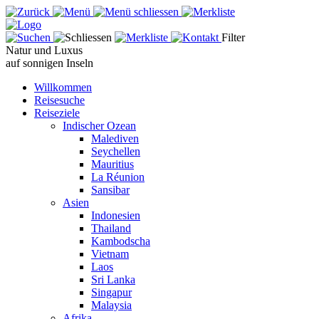
Filter
Natur und Luxus
auf sonnigen Inseln
Willkommen
Reisesuche
Reiseziele
Indischer Ozean
Malediven
Seychellen
Mauritius
La Réunion
Sansibar
Asien
Indonesien
Thailand
Kambodscha
Vietnam
Laos
Sri Lanka
Singapur
Malaysia
Afrika