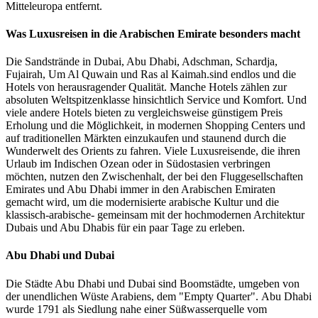
Mitteleuropa entfernt.
Was Luxusreisen in die Arabischen Emirate besonders macht
Die Sandstrände in Dubai, Abu Dhabi, Adschman, Schardja,
Fujairah, Um Al Quwain und Ras al Kaimah.sind endlos und die
Hotels von herausragender Qualität. Manche Hotels zählen zur
absoluten Weltspitzenklasse hinsichtlich Service und Komfort. Und
viele andere Hotels bieten zu vergleichsweise günstigem Preis
Erholung und die Möglichkeit, in modernen Shopping Centers und
auf traditionellen Märkten einzukaufen und staunend durch die
Wunderwelt des Orients zu fahren. Viele Luxusreisende, die ihren
Urlaub im Indischen Ozean oder in Südostasien verbringen
möchten, nutzen den Zwischenhalt, der bei den Fluggesellschaften
Emirates und Abu Dhabi immer in den Arabischen Emiraten
gemacht wird, um die modernisierte arabische Kultur und die
klassisch-arabische- gemeinsam mit der hochmodernen Architektur
Dubais und Abu Dhabis für ein paar Tage zu erleben.
Abu Dhabi und Dubai
Die Städte Abu Dhabi und Dubai sind Boomstädte, umgeben von
der unendlichen Wüste Arabiens, dem "Empty Quarter". Abu Dhabi
wurde 1791 als Siedlung nahe einer Süßwasserquelle vom