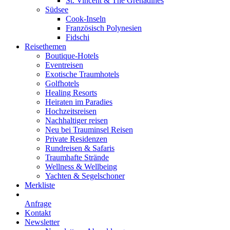
St. Vincent & The Grenadines
Südsee
Cook-Inseln
Französisch Polynesien
Fidschi
Reisethemen
Boutique-Hotels
Eventreisen
Exotische Traumhotels
Golfhotels
Healing Resorts
Heiraten im Paradies
Hochzeitsreisen
Nachhaltiger reisen
Neu bei Trauminsel Reisen
Private Residenzen
Rundreisen & Safaris
Traumhafte Strände
Wellness & Wellbeing
Yachten & Segelschoner
Merkliste
Anfrage
Kontakt
Newsletter