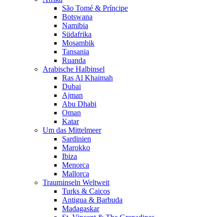
São Tomé & Príncipe
Botswana
Namibia
Südafrika
Mosambik
Tansania
Ruanda
Arabische Halbinsel
Ras Al Khaimah
Dubai
Ajman
Abu Dhabi
Oman
Katar
Um das Mittelmeer
Sardinien
Marokko
Ibiza
Menorca
Mallorca
Trauminseln Weltweit
Turks & Caicos
Antigua & Barbuda
Madagaskar