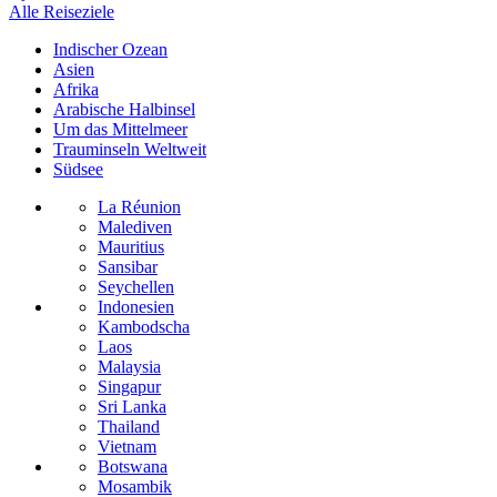
Alle Reiseziele
Indischer Ozean
Asien
Afrika
Arabische Halbinsel
Um das Mittelmeer
Trauminseln Weltweit
Südsee
La Réunion
Malediven
Mauritius
Sansibar
Seychellen
Indonesien
Kambodscha
Laos
Malaysia
Singapur
Sri Lanka
Thailand
Vietnam
Botswana
Mosambik