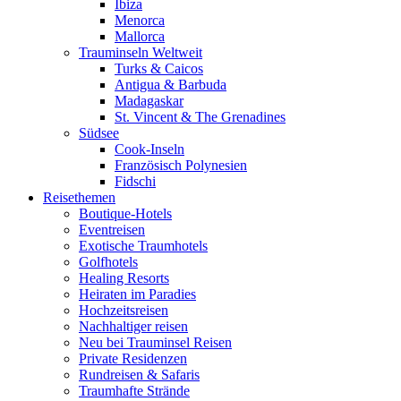
Ibiza
Menorca
Mallorca
Trauminseln Weltweit
Turks & Caicos
Antigua & Barbuda
Madagaskar
St. Vincent & The Grenadines
Südsee
Cook-Inseln
Französisch Polynesien
Fidschi
Reisethemen
Boutique-Hotels
Eventreisen
Exotische Traumhotels
Golfhotels
Healing Resorts
Heiraten im Paradies
Hochzeitsreisen
Nachhaltiger reisen
Neu bei Trauminsel Reisen
Private Residenzen
Rundreisen & Safaris
Traumhafte Strände