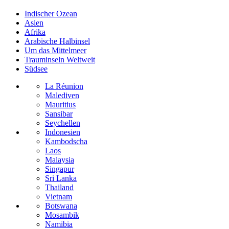
Indischer Ozean
Asien
Afrika
Arabische Halbinsel
Um das Mittelmeer
Trauminseln Weltweit
Südsee
La Réunion
Malediven
Mauritius
Sansibar
Seychellen
Indonesien
Kambodscha
Laos
Malaysia
Singapur
Sri Lanka
Thailand
Vietnam
Botswana
Mosambik
Namibia