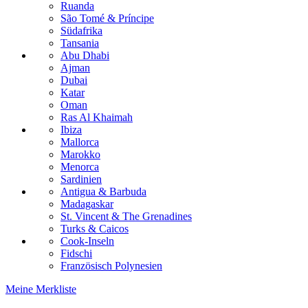
Ruanda
São Tomé & Príncipe
Südafrika
Tansania
Abu Dhabi
Ajman
Dubai
Katar
Oman
Ras Al Khaimah
Ibiza
Mallorca
Marokko
Menorca
Sardinien
Antigua & Barbuda
Madagaskar
St. Vincent & The Grenadines
Turks & Caicos
Cook-Inseln
Fidschi
Französisch Polynesien
Meine Merkliste