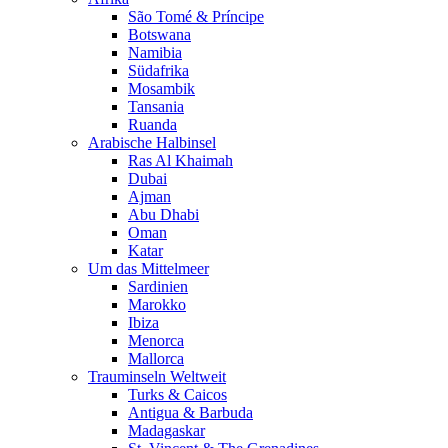
São Tomé & Príncipe
Botswana
Namibia
Südafrika
Mosambik
Tansania
Ruanda
Arabische Halbinsel
Ras Al Khaimah
Dubai
Ajman
Abu Dhabi
Oman
Katar
Um das Mittelmeer
Sardinien
Marokko
Ibiza
Menorca
Mallorca
Trauminseln Weltweit
Turks & Caicos
Antigua & Barbuda
Madagaskar