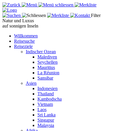
Filter
Natur und Luxus
auf sonnigen Inseln
Willkommen
Reisesuche
Reiseziele
Indischer Ozean
Malediven
Seychellen
Mauritius
La Réunion
Sansibar
Asien
Indonesien
Thailand
Kambodscha
Vietnam
Laos
Sri Lanka
Singapur
Malaysia
Afrika