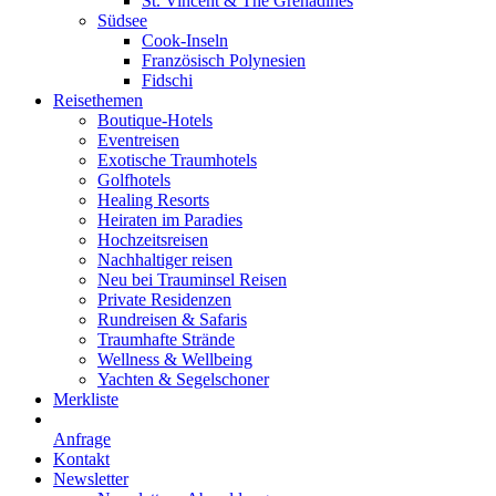
St. Vincent & The Grenadines
Südsee
Cook-Inseln
Französisch Polynesien
Fidschi
Reisethemen
Boutique-Hotels
Eventreisen
Exotische Traumhotels
Golfhotels
Healing Resorts
Heiraten im Paradies
Hochzeitsreisen
Nachhaltiger reisen
Neu bei Trauminsel Reisen
Private Residenzen
Rundreisen & Safaris
Traumhafte Strände
Wellness & Wellbeing
Yachten & Segelschoner
Merkliste
Anfrage
Kontakt
Newsletter