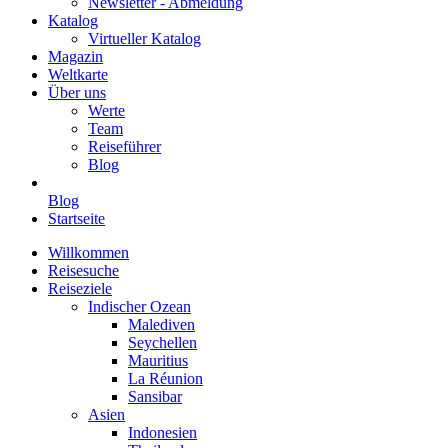
Newsletter - Abmeldung
Katalog
Virtueller Katalog
Magazin
Weltkarte
Über uns
Werte
Team
Reiseführer
Blog
Blog
Startseite
Willkommen
Reisesuche
Reiseziele
Indischer Ozean
Malediven
Seychellen
Mauritius
La Réunion
Sansibar
Asien
Indonesien