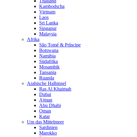
Thailand
Kambodscha
Vietnam
Laos
Sri Lanka
Singapur
Malaysia
Afrika
São Tomé & Príncipe
Botswana
Namibia
Südafrika
Mosambik
Tansania
Ruanda
Arabische Halbinsel
Ras Al Khaimah
Dubai
Ajman
Abu Dhabi
Oman
Katar
Um das Mittelmeer
Sardinien
Marokko