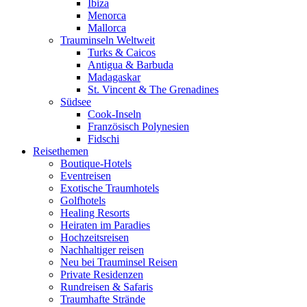
Ibiza
Menorca
Mallorca
Trauminseln Weltweit
Turks & Caicos
Antigua & Barbuda
Madagaskar
St. Vincent & The Grenadines
Südsee
Cook-Inseln
Französisch Polynesien
Fidschi
Reisethemen
Boutique-Hotels
Eventreisen
Exotische Traumhotels
Golfhotels
Healing Resorts
Heiraten im Paradies
Hochzeitsreisen
Nachhaltiger reisen
Neu bei Trauminsel Reisen
Private Residenzen
Rundreisen & Safaris
Traumhafte Strände