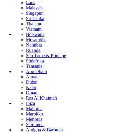
Laos
Malaysia
Singapur
Sri Lanka
Thailand
Vietnam
Botswana
Mosambik
Namibia
Ruanda
São Tomé & Príncipe
Südafrika
Tansania
Abu Dhabi
Ajman
Dubai
Katar
Oman
Ras Al Khaimah
Ibiza
Mallorca
Marokko
Menorca
Sardinien
Antigua & Barbuda