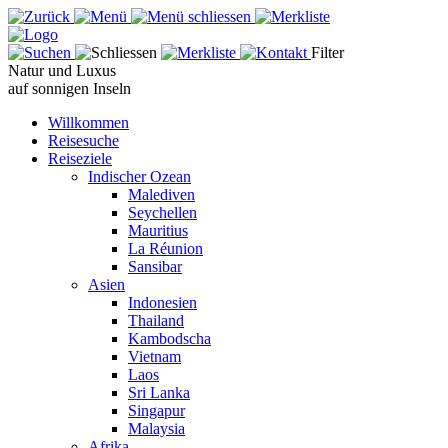
Filter
Natur und Luxus
auf sonnigen Inseln
Willkommen
Reisesuche
Reiseziele
Indischer Ozean
Malediven
Seychellen
Mauritius
La Réunion
Sansibar
Asien
Indonesien
Thailand
Kambodscha
Vietnam
Laos
Sri Lanka
Singapur
Malaysia
Afrika