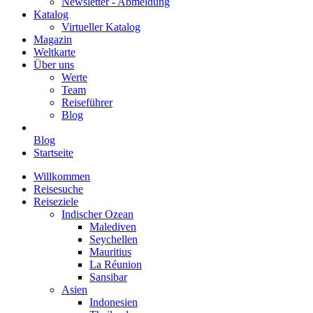
Newsletter - Abmeldung
Katalog
Virtueller Katalog
Magazin
Weltkarte
Über uns
Werte
Team
Reiseführer
Blog
Blog
Startseite
Willkommen
Reisesuche
Reiseziele
Indischer Ozean
Malediven
Seychellen
Mauritius
La Réunion
Sansibar
Asien
Indonesien