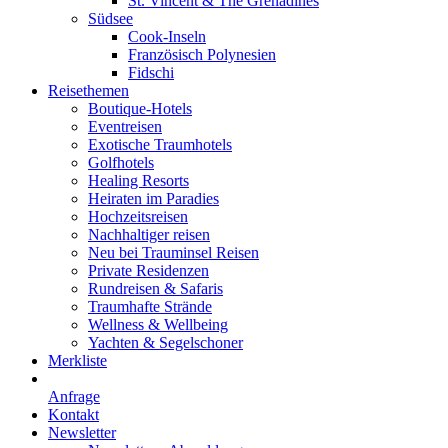
St. Vincent & The Grenadines
Südsee
Cook-Inseln
Französisch Polynesien
Fidschi
Reisethemen
Boutique-Hotels
Eventreisen
Exotische Traumhotels
Golfhotels
Healing Resorts
Heiraten im Paradies
Hochzeitsreisen
Nachhaltiger reisen
Neu bei Trauminsel Reisen
Private Residenzen
Rundreisen & Safaris
Traumhafte Strände
Wellness & Wellbeing
Yachten & Segelschoner
Merkliste
Anfrage
Kontakt
Newsletter