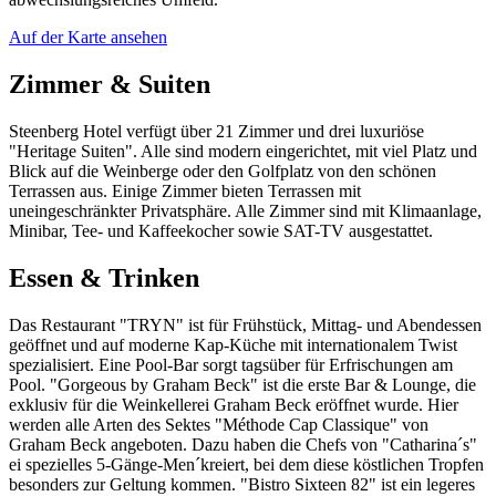
Auf der Karte ansehen
Zimmer & Suiten
Steenberg Hotel verfügt über 21 Zimmer und drei luxuriöse
"Heritage Suiten". Alle sind modern eingerichtet, mit viel Platz und
Blick auf die Weinberge oder den Golfplatz von den schönen
Terrassen aus. Einige Zimmer bieten Terrassen mit
uneingeschränkter Privatsphäre. Alle Zimmer sind mit Klimaanlage,
Minibar, Tee- und Kaffeekocher sowie SAT-TV ausgestattet.
Essen & Trinken
Das Restaurant "TRYN" ist für Frühstück, Mittag- und Abendessen
geöffnet und auf moderne Kap-Küche mit internationalem Twist
spezialisiert. Eine Pool-Bar sorgt tagsüber für Erfrischungen am
Pool. "Gorgeous by Graham Beck" ist die erste Bar & Lounge, die
exklusiv für die Weinkellerei Graham Beck eröffnet wurde. Hier
werden alle Arten des Sektes "Méthode Cap Classique" von
Graham Beck angeboten. Dazu haben die Chefs von "Catharina´s"
ei spezielles 5-Gänge-Men´kreiert, bei dem diese köstlichen Tropfen
besonders zur Geltung kommen. "Bistro Sixteen 82" ist ein legeres