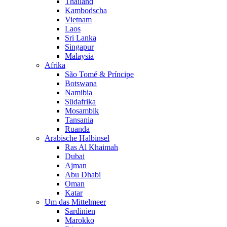
Thailand
Kambodscha
Vietnam
Laos
Sri Lanka
Singapur
Malaysia
Afrika
São Tomé & Príncipe
Botswana
Namibia
Südafrika
Mosambik
Tansania
Ruanda
Arabische Halbinsel
Ras Al Khaimah
Dubai
Ajman
Abu Dhabi
Oman
Katar
Um das Mittelmeer
Sardinien
Marokko