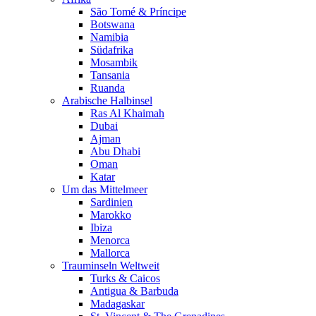
São Tomé & Príncipe
Botswana
Namibia
Südafrika
Mosambik
Tansania
Ruanda
Arabische Halbinsel
Ras Al Khaimah
Dubai
Ajman
Abu Dhabi
Oman
Katar
Um das Mittelmeer
Sardinien
Marokko
Ibiza
Menorca
Mallorca
Trauminseln Weltweit
Turks & Caicos
Antigua & Barbuda
Madagaskar