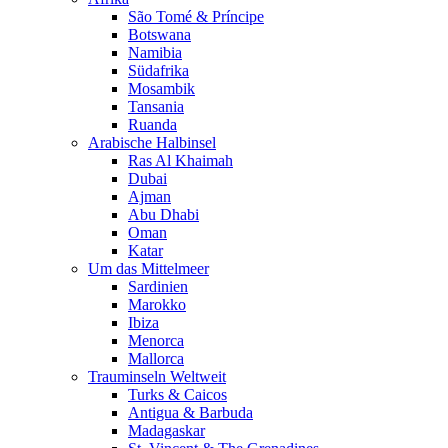
São Tomé & Príncipe
Botswana
Namibia
Südafrika
Mosambik
Tansania
Ruanda
Arabische Halbinsel
Ras Al Khaimah
Dubai
Ajman
Abu Dhabi
Oman
Katar
Um das Mittelmeer
Sardinien
Marokko
Ibiza
Menorca
Mallorca
Trauminseln Weltweit
Turks & Caicos
Antigua & Barbuda
Madagaskar