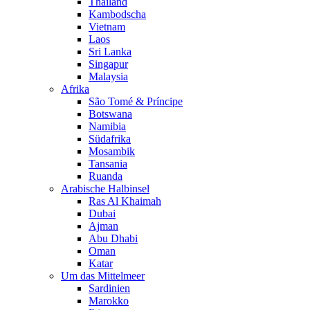
Thailand
Kambodscha
Vietnam
Laos
Sri Lanka
Singapur
Malaysia
Afrika
São Tomé & Príncipe
Botswana
Namibia
Südafrika
Mosambik
Tansania
Ruanda
Arabische Halbinsel
Ras Al Khaimah
Dubai
Ajman
Abu Dhabi
Oman
Katar
Um das Mittelmeer
Sardinien
Marokko