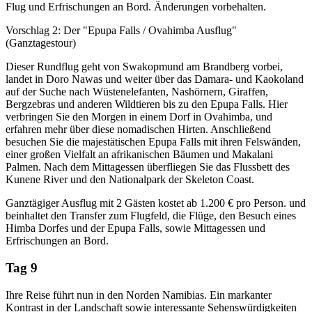
Flug und Erfrischungen an Bord. Änderungen vorbehalten.
Vorschlag 2: Der "Epupa Falls / Ovahimba Ausflug"
(Ganztagestour)
Dieser Rundflug geht von Swakopmund am Brandberg vorbei,
landet in Doro Nawas und weiter über das Damara- und Kaokoland
auf der Suche nach Wüstenelefanten, Nashörnern, Giraffen,
Bergzebras und anderen Wildtieren bis zu den Epupa Falls. Hier
verbringen Sie den Morgen in einem Dorf in Ovahimba, und
erfahren mehr über diese nomadischen Hirten. Anschließend
besuchen Sie die majestätischen Epupa Falls mit ihren Felswänden,
einer großen Vielfalt an afrikanischen Bäumen und Makalani
Palmen. Nach dem Mittagessen überfliegen Sie das Flussbett des
Kunene River und den Nationalpark der Skeleton Coast.
Ganztägiger Ausflug mit 2 Gästen kostet ab 1.200 € pro Person. und
beinhaltet den Transfer zum Flugfeld, die Flüge, den Besuch eines
Himba Dorfes und der Epupa Falls, sowie Mittagessen und
Erfrischungen an Bord.
Tag 9
Ihre Reise führt nun in den Norden Namibias. Ein markanter
Kontrast in der Landschaft sowie interessante Sehenswürdigkeiten