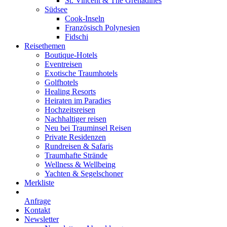
St. Vincent & The Grenadines
Südsee
Cook-Inseln
Französisch Polynesien
Fidschi
Reisethemen
Boutique-Hotels
Eventreisen
Exotische Traumhotels
Golfhotels
Healing Resorts
Heiraten im Paradies
Hochzeitsreisen
Nachhaltiger reisen
Neu bei Trauminsel Reisen
Private Residenzen
Rundreisen & Safaris
Traumhafte Strände
Wellness & Wellbeing
Yachten & Segelschoner
Merkliste
Anfrage
Kontakt
Newsletter