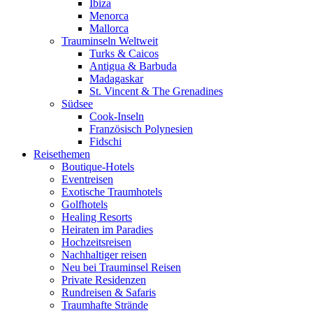
Ibiza
Menorca
Mallorca
Trauminseln Weltweit
Turks & Caicos
Antigua & Barbuda
Madagaskar
St. Vincent & The Grenadines
Südsee
Cook-Inseln
Französisch Polynesien
Fidschi
Reisethemen
Boutique-Hotels
Eventreisen
Exotische Traumhotels
Golfhotels
Healing Resorts
Heiraten im Paradies
Hochzeitsreisen
Nachhaltiger reisen
Neu bei Trauminsel Reisen
Private Residenzen
Rundreisen & Safaris
Traumhafte Strände