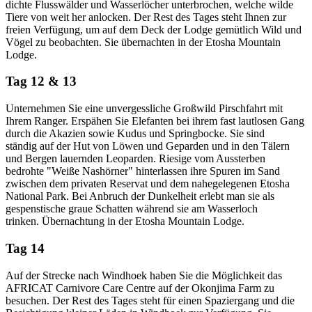
dichte Flusswälder und Wasserlöcher unterbrochen, welche wilde
Tiere von weit her anlocken. Der Rest des Tages steht Ihnen zur
freien Verfügung, um auf dem Deck der Lodge gemütlich Wild und
Vögel zu beobachten. Sie übernachten in der Etosha Mountain
Lodge.
Tag 12 & 13
Unternehmen Sie eine unvergessliche Großwild Pirschfahrt mit
Ihrem Ranger. Erspähen Sie Elefanten bei ihrem fast lautlosen Gang
durch die Akazien sowie Kudus und Springbocke. Sie sind
ständig auf der Hut von Löwen und Geparden und in den Tälern
und Bergen lauernden Leoparden. Riesige vom Aussterben
bedrohte "Weiße Nashörner" hinterlassen ihre Spuren im Sand
zwischen dem privaten Reservat und dem nahegelegenen Etosha
National Park. Bei Anbruch der Dunkelheit erlebt man sie als
gespenstische graue Schatten während sie am Wasserloch
trinken. Übernachtung in der Etosha Mountain Lodge.
Tag 14
Auf der Strecke nach Windhoek haben Sie die Möglichkeit das
AFRICAT Carnivore Care Centre auf der Okonjima Farm zu
besuchen. Der Rest des Tages steht für einen Spaziergang und die