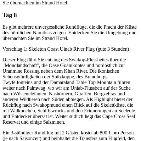
Sie übernachten im Strand Hotel.
Tag 8
Es gibt mehrere unvergessliche Rundflüge, die die Pracht der Küste
des nördlichen Namibias zeigen. Entdecken Sie die Umgebung und
übernachten Sie im Strand Hotel.
Vorschlag 1: Skeleton Coast Uinab River Flug (gute 3 Stunden)
Dieser Flug führt Sie entlang des Swakop-Flussbettes über die
"Mondlandschaft", die Oase Goanikontes und nordöstlich zur
Uranmine Rössing neben dem Khan River. Die ikonischen
Sehenswürdigkeiten der Spitzkoppe, des Brandbergs,
Twyfelfonteins und der Damaraland Table Top Mountain führen
weiter nach Palmwag, wo wir am Uniab-Flussbett auf der Suche
nach Wüstenelefanten, Nashörnern, Giraffen, Bergzebras und
anderen Wildtieren nach Süden abbiegen. Als Highlight bietet der
Rückflug nach Swakopmund einen Blick auf die Skelettküste, die
mit Walknochen, Schiffswracks und den Erinnerungen an Seeleute
und Entdecker übersät ist. Weiter südlich liegt das Cape Cross Seal
Reservat und einige Salzminen.
Ein 3-stündiger Rundflug mit 2 Gästen kostet ab 800 € pro Person
(je nach Saisonzeit) und beinhaltet die Transfers zum Flugfeld, den