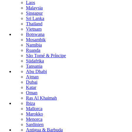
Laos
Malaysia
Singapur
Sri Lanka
Thailand
Vietnam
Botswana
Mosambik
Namibia
Ruanda
São Tomé & Príncipe
Südafrika
Tansania
Abu Dhabi
Ajman
Dubai
Katar
Oman
Ras Al Khaimah
Ibiza
Mallorca
Marokko
Menorca
Sardinien
Antigua & Barbuda