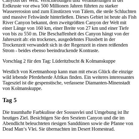
Canyons der Welt. Verschiebungen und Veränderungen in der
Erdkruste vor etwa 500 Millionen Jahren führten zu starker
Wassererosion und zum Einstürzen von Tälern, die steile Schluchten
und massive Felswände hinterließen. Dieses Gebiet ist heute als Fish
River Canyon bekannt, dem zweitgrößten Canyon der Welt mit
einer Länge von 160 km, einer Breite von 27 km und einer Tiefe
von bis zu 550 m. Die Beschaffenheit des Canyon hängt von der
Jahreszeit ab: ein trockenes, ausgedehntes Flussbett in der
Trockenzeit verwandelt sich in der Regenzeit in einen reißenden
Strom - beides ebenso beeindruckende Kontraste.
Vorschlag 2 für den Tag: Lüderitzbucht & Kolmanskuppe
Westlich von Keetmanhoop kann man mit etwas Glück die einzige
wild lebende Pferdeherde Afrikas finden. Ein weiteres interessantes
Tagesziel ist die gespenstische, verlassene Diamanten-Minenstadt
von Kolmanskuppe.
Tag 5
Die traumhafte Farbkulisse der Sossusvlei und Umgebung ist Ihr
heutiges Ziel. Besichtigen Sie den Sesriem Canyon und die im
Abendlicht beleuchteten riesigen Sanddünen sowie die Pfanne von
Dead Man‘s Vlei. Sie übernachten im Desert Homestead.