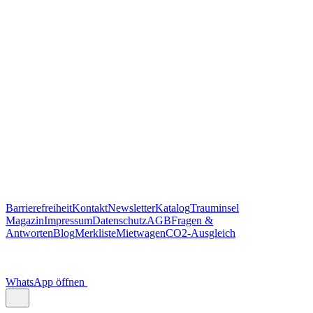
Barrierefreiheit
Kontakt
Newsletter
Katalog
Trauminsel
Magazin
Impressum
Datenschutz
AGB
Fragen &
Antworten
Blog
Merkliste
Mietwagen
CO2-Ausgleich
WhatsApp öffnen
Scannen Sie diesen QR-Code
um Trauminsel Reisen in Whatsapp auf dem Handy zu öffnen.