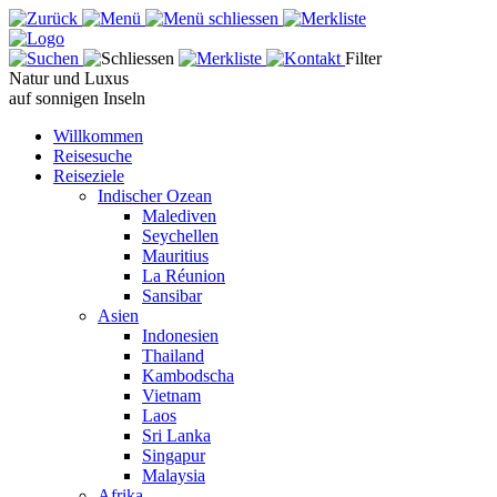
Filter
Natur und Luxus
auf sonnigen Inseln
Willkommen
Reisesuche
Reiseziele
Indischer Ozean
Malediven
Seychellen
Mauritius
La Réunion
Sansibar
Asien
Indonesien
Thailand
Kambodscha
Vietnam
Laos
Sri Lanka
Singapur
Malaysia
Afrika