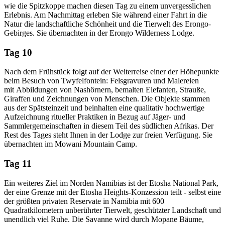
wie die Spitzkoppe machen diesen Tag zu einem unvergesslichen
Erlebnis. Am Nachmittag erleben Sie während einer Fahrt in die
Natur die landschaftliche Schönheit und die Tierwelt des Erongo-
Gebirges. Sie übernachten in der Erongo Wilderness Lodge.
Tag 10
Nach dem Frühstück folgt auf der Weiterreise einer der Höhepunkte
beim Besuch von Twyfelfontein: Felsgravuren und Malereien
mit Abbildungen von Nashörnern, bemalten Elefanten, Strauße,
Giraffen und Zeichnungen von Menschen. Die Objekte stammen
aus der Spätsteinzeit und beinhalten eine qualitativ hochwertige
Aufzeichnung ritueller Praktiken in Bezug auf Jäger- und
Sammlergemeinschaften in diesem Teil des südlichen Afrikas. Der
Rest des Tages steht Ihnen in der Lodge zur freien Verfügung. Sie
übernachten im Mowani Mountain Camp.
Tag 11
Ein weiteres Ziel im Norden Namibias ist der Etosha National Park,
der eine Grenze mit der Etosha Heights-Konzession teilt - selbst eine
der größten privaten Reservate in Namibia mit 600
Quadratkilometern unberührter Tierwelt, geschützter Landschaft und
unendlich viel Ruhe. Die Savanne wird durch Mopane Bäume,