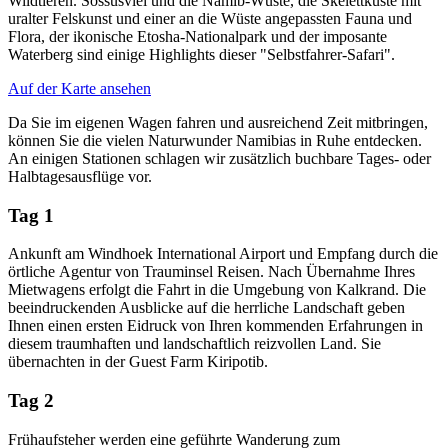
Wildtieren. Sossusvlei und die Namib-Wüste, die Skelettküste mit
uralter Felskunst und einer an die Wüste angepassten Fauna und
Flora, der ikonische Etosha-Nationalpark und der imposante
Waterberg sind einige Highlights dieser "Selbstfahrer-Safari".
Auf der Karte ansehen
Da Sie im eigenen Wagen fahren und ausreichend Zeit mitbringen,
können Sie die vielen Naturwunder Namibias in Ruhe entdecken.
An einigen Stationen schlagen wir zusätzlich buchbare Tages- oder
Halbtagesausflüge vor.
Tag 1
Ankunft am Windhoek International Airport und Empfang durch die
örtliche Agentur von Trauminsel Reisen. Nach Übernahme Ihres
Mietwagens erfolgt die Fahrt in die Umgebung von Kalkrand. Die
beeindruckenden Ausblicke auf die herrliche Landschaft geben
Ihnen einen ersten Eidruck von Ihren kommenden Erfahrungen in
diesem traumhaften und landschaftlich reizvollen Land. Sie
übernachten in der Guest Farm Kiripotib.
Tag 2
Frühaufsteher werden eine geführte Wanderung zum