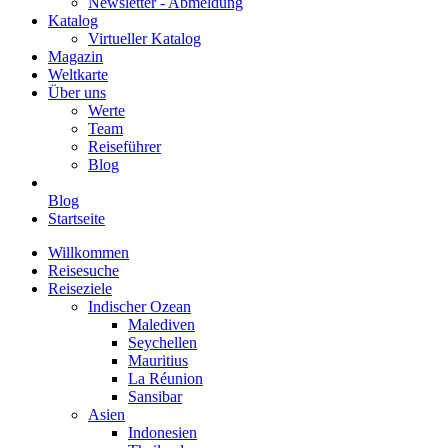
Newsletter - Abmeldung
Katalog
Virtueller Katalog
Magazin
Weltkarte
Über uns
Werte
Team
Reiseführer
Blog
Blog
Startseite
Willkommen
Reisesuche
Reiseziele
Indischer Ozean
Malediven
Seychellen
Mauritius
La Réunion
Sansibar
Asien
Indonesien