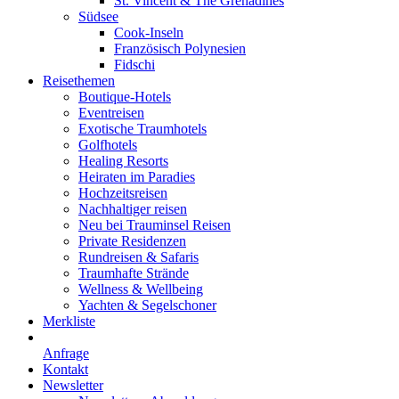
St. Vincent & The Grenadines
Südsee
Cook-Inseln
Französisch Polynesien
Fidschi
Reisethemen
Boutique-Hotels
Eventreisen
Exotische Traumhotels
Golfhotels
Healing Resorts
Heiraten im Paradies
Hochzeitsreisen
Nachhaltiger reisen
Neu bei Trauminsel Reisen
Private Residenzen
Rundreisen & Safaris
Traumhafte Strände
Wellness & Wellbeing
Yachten & Segelschoner
Merkliste
Anfrage
Kontakt
Newsletter