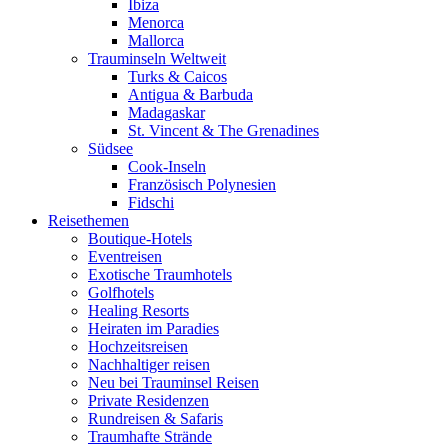
Ibiza
Menorca
Mallorca
Trauminseln Weltweit
Turks & Caicos
Antigua & Barbuda
Madagaskar
St. Vincent & The Grenadines
Südsee
Cook-Inseln
Französisch Polynesien
Fidschi
Reisethemen
Boutique-Hotels
Eventreisen
Exotische Traumhotels
Golfhotels
Healing Resorts
Heiraten im Paradies
Hochzeitsreisen
Nachhaltiger reisen
Neu bei Trauminsel Reisen
Private Residenzen
Rundreisen & Safaris
Traumhafte Strände