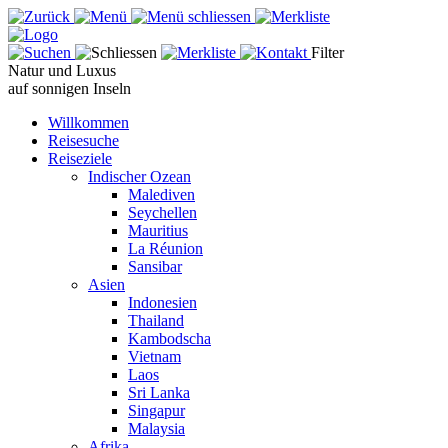
Filter
Natur und Luxus
auf sonnigen Inseln
Willkommen
Reisesuche
Reiseziele
Indischer Ozean
Malediven
Seychellen
Mauritius
La Réunion
Sansibar
Asien
Indonesien
Thailand
Kambodscha
Vietnam
Laos
Sri Lanka
Singapur
Malaysia
Afrika