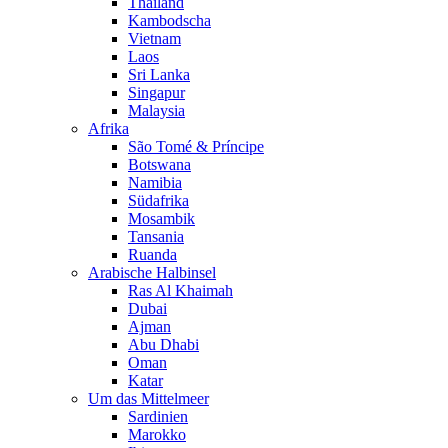
Thailand
Kambodscha
Vietnam
Laos
Sri Lanka
Singapur
Malaysia
Afrika
São Tomé & Príncipe
Botswana
Namibia
Südafrika
Mosambik
Tansania
Ruanda
Arabische Halbinsel
Ras Al Khaimah
Dubai
Ajman
Abu Dhabi
Oman
Katar
Um das Mittelmeer
Sardinien
Marokko