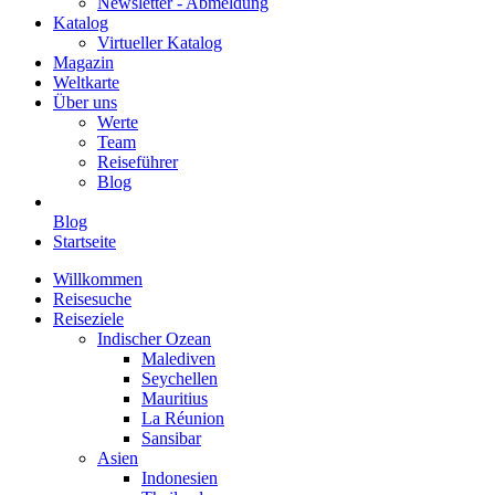
Newsletter - Abmeldung
Katalog
Virtueller Katalog
Magazin
Weltkarte
Über uns
Werte
Team
Reiseführer
Blog
Blog
Startseite
Willkommen
Reisesuche
Reiseziele
Indischer Ozean
Malediven
Seychellen
Mauritius
La Réunion
Sansibar
Asien
Indonesien