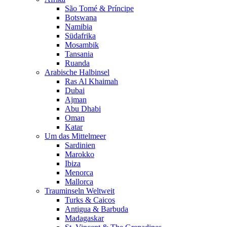
São Tomé & Príncipe
Botswana
Namibia
Südafrika
Mosambik
Tansania
Ruanda
Arabische Halbinsel
Ras Al Khaimah
Dubai
Ajman
Abu Dhabi
Oman
Katar
Um das Mittelmeer
Sardinien
Marokko
Ibiza
Menorca
Mallorca
Trauminseln Weltweit
Turks & Caicos
Antigua & Barbuda
Madagaskar