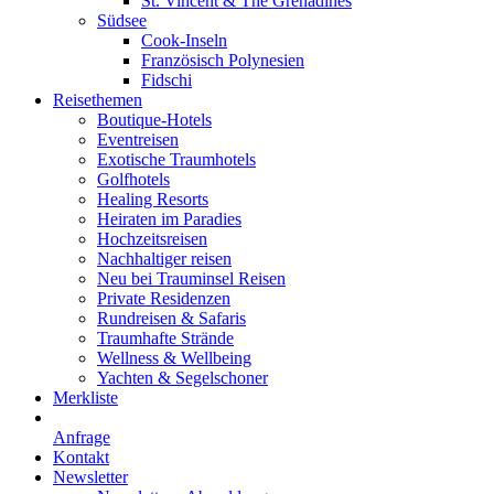
St. Vincent & The Grenadines
Südsee
Cook-Inseln
Französisch Polynesien
Fidschi
Reisethemen
Boutique-Hotels
Eventreisen
Exotische Traumhotels
Golfhotels
Healing Resorts
Heiraten im Paradies
Hochzeitsreisen
Nachhaltiger reisen
Neu bei Trauminsel Reisen
Private Residenzen
Rundreisen & Safaris
Traumhafte Strände
Wellness & Wellbeing
Yachten & Segelschoner
Merkliste
Anfrage
Kontakt
Newsletter