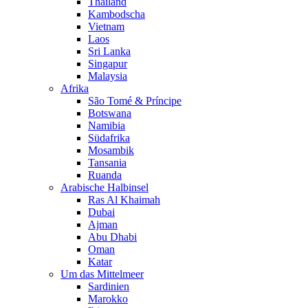
Thailand
Kambodscha
Vietnam
Laos
Sri Lanka
Singapur
Malaysia
Afrika
São Tomé & Príncipe
Botswana
Namibia
Südafrika
Mosambik
Tansania
Ruanda
Arabische Halbinsel
Ras Al Khaimah
Dubai
Ajman
Abu Dhabi
Oman
Katar
Um das Mittelmeer
Sardinien
Marokko