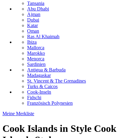
Tansania
Abu Dhabi
Ajman
Dubai
Katar
Oman
Ras Al Khaimah
Ibiza
Mallorca
Marokko
Menorca
Sardinien
Antigua & Barbuda
Madagaskar
St. Vincent & The Grenadines
Turks & Caicos
Cook-Inseln
Fidschi
Französisch Polynesien
Meine Merkliste
Cook Islands in Style
Cook