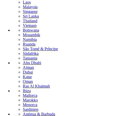
Laos
Malaysia
Singapur
Sri Lanka
Thailand
Vietnam
Botswana
Mosambik
Namibia
Ruanda
São Tomé & Príncipe
Südafrika
Tansania
Abu Dhabi
Ajman
Dubai
Katar
Oman
Ras Al Khaimah
Ibiza
Mallorca
Marokko
Menorca
Sardinien
Antigua & Barbuda