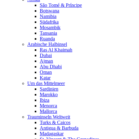
São Tomé & Príncipe
Botswana
Namibia
Südafrika
Mosambik
Tansania
Ruanda
Arabische Halbinsel
Ras Al Khaimah
Dubai
Ajman
Abu Dhabi
Oman
Katar
Um das Mittelmeer
Sardinien
Marokko
Ibiza
Menorca
Mallorca
Trauminseln Weltweit
Turks & Caicos
Antigua & Barbuda
Madagaskar