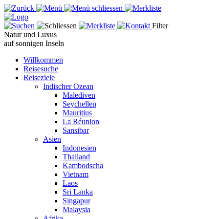
Filter
Natur und Luxus
auf sonnigen Inseln
Willkommen
Reisesuche
Reiseziele
Indischer Ozean
Malediven
Seychellen
Mauritius
La Réunion
Sansibar
Asien
Indonesien
Thailand
Kambodscha
Vietnam
Laos
Sri Lanka
Singapur
Malaysia
Afrika