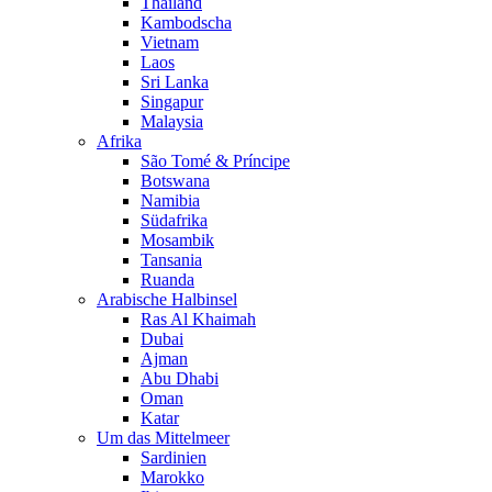
Thailand
Kambodscha
Vietnam
Laos
Sri Lanka
Singapur
Malaysia
Afrika
São Tomé & Príncipe
Botswana
Namibia
Südafrika
Mosambik
Tansania
Ruanda
Arabische Halbinsel
Ras Al Khaimah
Dubai
Ajman
Abu Dhabi
Oman
Katar
Um das Mittelmeer
Sardinien
Marokko