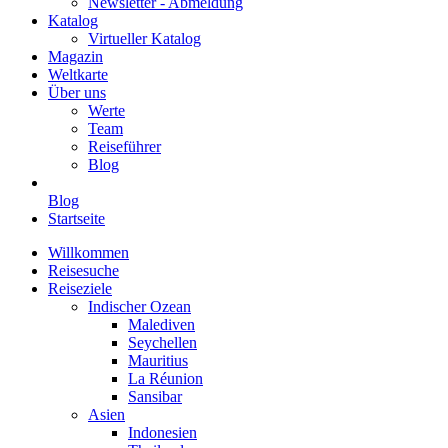
Newsletter - Abmeldung
Katalog
Virtueller Katalog
Magazin
Weltkarte
Über uns
Werte
Team
Reiseführer
Blog
Blog
Startseite
Willkommen
Reisesuche
Reiseziele
Indischer Ozean
Malediven
Seychellen
Mauritius
La Réunion
Sansibar
Asien
Indonesien