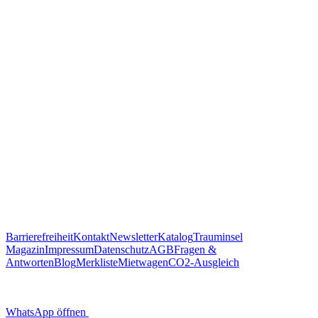
Barrierefreiheit
Kontakt
Newsletter
Katalog
Trauminsel
Magazin
Impressum
Datenschutz
AGB
Fragen &
Antworten
Blog
Merkliste
Mietwagen
CO2-Ausgleich
WhatsApp öffnen
Scannen Sie diesen QR-Code
um Trauminsel Reisen in Whatsapp auf dem Handy zu öffnen.