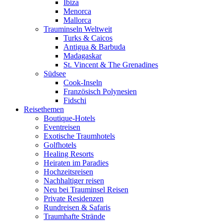
Ibiza
Menorca
Mallorca
Trauminseln Weltweit
Turks & Caicos
Antigua & Barbuda
Madagaskar
St. Vincent & The Grenadines
Südsee
Cook-Inseln
Französisch Polynesien
Fidschi
Reisethemen
Boutique-Hotels
Eventreisen
Exotische Traumhotels
Golfhotels
Healing Resorts
Heiraten im Paradies
Hochzeitsreisen
Nachhaltiger reisen
Neu bei Trauminsel Reisen
Private Residenzen
Rundreisen & Safaris
Traumhafte Strände