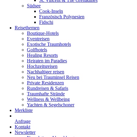
St. Vincent & The Grenadines
Südsee
Cook-Inseln
Französisch Polynesien
Fidschi
Reisethemen
Boutique-Hotels
Eventreisen
Exotische Traumhotels
Golfhotels
Healing Resorts
Heiraten im Paradies
Hochzeitsreisen
Nachhaltiger reisen
Neu bei Trauminsel Reisen
Private Residenzen
Rundreisen & Safaris
Traumhafte Strände
Wellness & Wellbeing
Yachten & Segelschoner
Merkliste
Anfrage
Kontakt
Newsletter