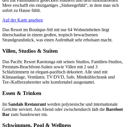
den mit Palmblättern gedeckten Häusern und dem türkisfarbenen
Meer erschafft ein einzigartiges „Südseegefühl“, in dem man sich
sofort zu Hause fühlt.
Auf der Karte ansehen
Das Resort im Boutique-Stil mit nur 64 Wohneinheiten liegt
überschaubar in einem großen, tropisch bewachsenen
Strandgrundstück, was einen Aufenthalt sehr erholsam macht.
Villen, Studios & Suiten
Das Pacific Resort Rarotonga mit seinen Studios, Familien-Studios,
Premium-Beachfront-Suiten sowie Villen mit 2 und 3
Schlafzimmern ist elegant-pazifisch dekoriert. Alle sind mit
Klimaanlage, Ventilator, TV/DVD, Safe, Minikühlschrank und
Tee-/Kaffeezubereiter sehr komfortabel ausgestattet.
Essen & Trinken
Im
Sandals Restaurant
werden polynesische und internationale
Gerichte serviert. Am Abend oder zwischendurch lädt die
Barefoot
Bar
zum Sundowner ein.
Schwimmen, Pool & Wellness