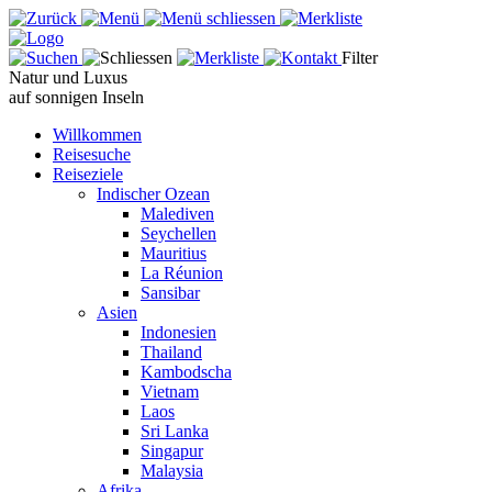
Filter
Natur und Luxus
auf sonnigen Inseln
Willkommen
Reisesuche
Reiseziele
Indischer Ozean
Malediven
Seychellen
Mauritius
La Réunion
Sansibar
Asien
Indonesien
Thailand
Kambodscha
Vietnam
Laos
Sri Lanka
Singapur
Malaysia
Afrika