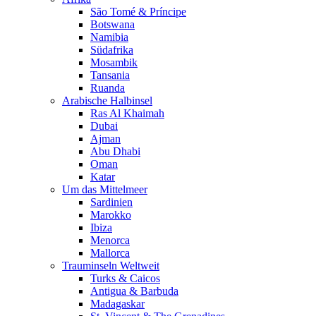
São Tomé & Príncipe
Botswana
Namibia
Südafrika
Mosambik
Tansania
Ruanda
Arabische Halbinsel
Ras Al Khaimah
Dubai
Ajman
Abu Dhabi
Oman
Katar
Um das Mittelmeer
Sardinien
Marokko
Ibiza
Menorca
Mallorca
Trauminseln Weltweit
Turks & Caicos
Antigua & Barbuda
Madagaskar