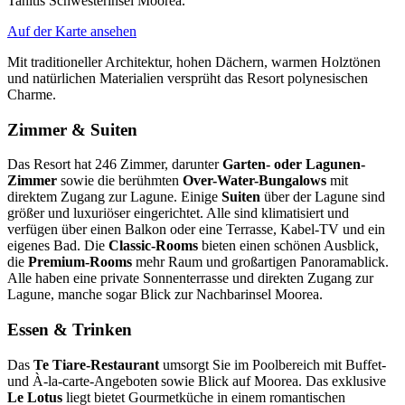
Tahitis Schwesterinsel Moorea.
Auf der Karte ansehen
Mit traditioneller Architektur, hohen Dächern, warmen Holztönen
und natürlichen Materialien versprüht das Resort polynesischen
Charme.
Zimmer & Suiten
Das Resort hat 246 Zimmer, darunter
Garten- oder Lagunen-
Zimmer
sowie die berühmten
Over-Water-Bungalows
mit
direktem Zugang zur Lagune. Einige
Suiten
über der Lagune sind
größer und luxuriöser eingerichtet. Alle sind klimatisiert und
verfügen über einen Balkon oder eine Terrasse, Kabel-TV und ein
eigenes Bad. Die
Classic-Rooms
bieten einen schönen Ausblick,
die
Premium-Rooms
mehr Raum und großartigen Panoramablick.
Alle haben eine private Sonnenterrasse und direkten Zugang zur
Lagune, manche sogar Blick zur Nachbarinsel Moorea.
Essen & Trinken
Das
Te Tiare-Restaurant
umsorgt Sie im Poolbereich mit Buffet-
und À-la-carte-Angeboten sowie Blick auf Moorea. Das exklusive
Le Lotus
liegt bietet Gourmetküche in einem romantischen