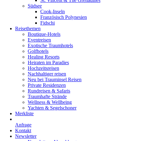
St. Vincent & The Grenadines
Südsee
Cook-Inseln
Französisch Polynesien
Fidschi
Reisethemen
Boutique-Hotels
Eventreisen
Exotische Traumhotels
Golfhotels
Healing Resorts
Heiraten im Paradies
Hochzeitsreisen
Nachhaltiger reisen
Neu bei Trauminsel Reisen
Private Residenzen
Rundreisen & Safaris
Traumhafte Strände
Wellness & Wellbeing
Yachten & Segelschoner
Merkliste
Anfrage
Kontakt
Newsletter