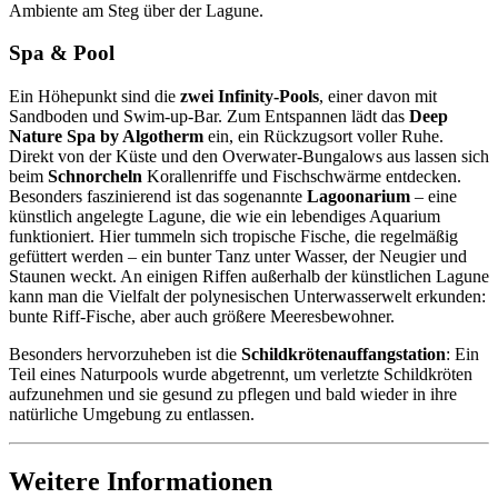
Ambiente am Steg über der Lagune.
Spa & Pool
Ein Höhepunkt sind die
zwei Infinity-Pools
, einer davon mit
Sandboden und Swim-up-Bar. Zum Entspannen lädt das
Deep
Nature Spa by Algotherm
ein, ein Rückzugsort voller Ruhe.
Direkt von der Küste und den Overwater-Bungalows aus lassen sich
beim
Schnorcheln
Korallenriffe und Fischschwärme entdecken.
Besonders faszinierend ist das sogenannte
Lagoonarium
– eine
künstlich angelegte Lagune, die wie ein lebendiges Aquarium
funktioniert. Hier tummeln sich tropische Fische, die regelmäßig
gefüttert werden – ein bunter Tanz unter Wasser, der Neugier und
Staunen weckt. An einigen Riffen außerhalb der künstlichen Lagune
kann man die Vielfalt der polynesischen Unterwasserwelt erkunden:
bunte Riff-Fische, aber auch größere Meeresbewohner.
Besonders hervorzuheben ist die
Schildkrötenauffangstation
: Ein
Teil eines Naturpools wurde abgetrennt, um verletzte Schildkröten
aufzunehmen und sie gesund zu pflegen und bald wieder in ihre
natürliche Umgebung zu entlassen.
Weitere Informationen