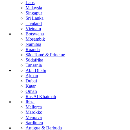
Laos
Malaysia
Singapur
Sri Lanka
Thailand
Vietnam
Botswana
Mosambik
Namibia
Ruanda
São Tomé & Príncipe
Südafrika
Tansania
Abu Dhabi
Ajman
Dubai
Katar
Oman
Ras Al Khaimah
Ibiza
Mallorca
Marokko
Menorca
Sardinien
Antigua & Barbuda