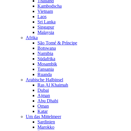
Thailand
Kambodscha
Vietnam
Laos
Sri Lanka
Singapur
Malaysia
Afrika
São Tomé & Príncipe
Botswana
Namibia
Südafrika
Mosambik
Tansania
Ruanda
Arabische Halbinsel
Ras Al Khaimah
Dubai
Ajman
Abu Dhabi
Oman
Katar
Um das Mittelmeer
Sardinien
Marokko