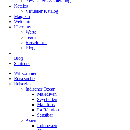
Newsletter - Abmeldung
Katalog
Virtueller Katalog
Magazin
Weltkarte
Über uns
Werte
Team
Reiseführer
Blog
Blog
Startseite
Willkommen
Reisesuche
Reiseziele
Indischer Ozean
Malediven
Seychellen
Mauritius
La Réunion
Sansibar
Asien
Indonesien