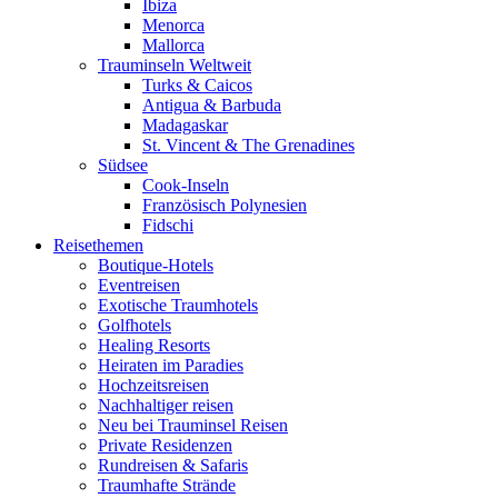
Ibiza
Menorca
Mallorca
Trauminseln Weltweit
Turks & Caicos
Antigua & Barbuda
Madagaskar
St. Vincent & The Grenadines
Südsee
Cook-Inseln
Französisch Polynesien
Fidschi
Reisethemen
Boutique-Hotels
Eventreisen
Exotische Traumhotels
Golfhotels
Healing Resorts
Heiraten im Paradies
Hochzeitsreisen
Nachhaltiger reisen
Neu bei Trauminsel Reisen
Private Residenzen
Rundreisen & Safaris
Traumhafte Strände