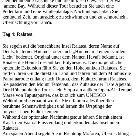
atemberaubende Ausblicke und die türkisen Gewässer der Ha
´amene Bay. Während dieser Tour besuchen Sie auch eine
Perlenfarm und eine Vanilleplantage. Nachmittags haben Sie
genügend Zeit, um ausgiebig zu schwimmen und zu schnorcheln.
Übernachtung vor Taha'a.
Tag 4:
Raiatea
Sie segeln auf die benachbarte Insel Raiatea, deren Name auf
Deutsch „ferner Himmel“ oder auch „Himmel mit einem sanften
Licht“ bedeutet. Original unter dem Namen Havai'i bekannt, ist
Raiatea die Heimat des antiken Polynesiens. Die morgendliche
optionale Exkursion führt Sie zu den Höhepunkten Raiateas. Sie
treffen Ihren Guide direkt an Land und fahren mit dem Minibus die
Panramaroute entlang nach Uturoa, dem Kulturzentrum Raiateas.
Sie passieren den Mount Temehani, das Zuhause der Tiare Apetahi.
Der Höhepunkt der Tour ist ein Stopp am antiken Open-Air Tempel
Marae von Taputapuatea, das kürzlich zum UNESCO
Weltkulturerbe ernannt wurde. Sie erfahren alles über diese
berühmte Sehenswürdigkeit und lernen die Urspünge der
polynesischen Kultur kennen.
Während der optionalen Nachmittagstour fahren Sie mit einem
Kajak den Faaroa Fluss entlang und erkunden das Inselinnere
Raiateas.
Am späten Abend segeln Sie in Richtung Mo´orea, Übernachtung