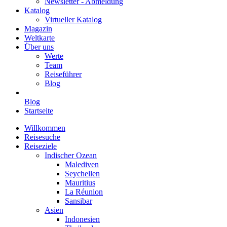
Newsletter - Abmeldung
Katalog
Virtueller Katalog
Magazin
Weltkarte
Über uns
Werte
Team
Reiseführer
Blog
Blog
Startseite
Willkommen
Reisesuche
Reiseziele
Indischer Ozean
Malediven
Seychellen
Mauritius
La Réunion
Sansibar
Asien
Indonesien