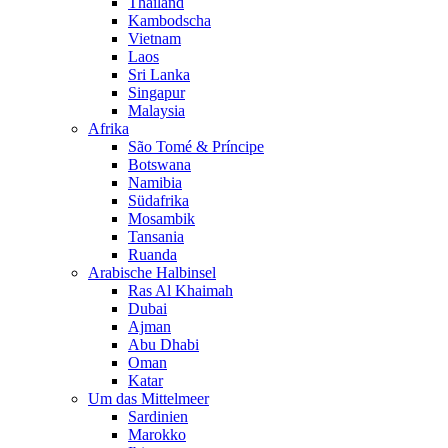
Thailand
Kambodscha
Vietnam
Laos
Sri Lanka
Singapur
Malaysia
Afrika
São Tomé & Príncipe
Botswana
Namibia
Südafrika
Mosambik
Tansania
Ruanda
Arabische Halbinsel
Ras Al Khaimah
Dubai
Ajman
Abu Dhabi
Oman
Katar
Um das Mittelmeer
Sardinien
Marokko