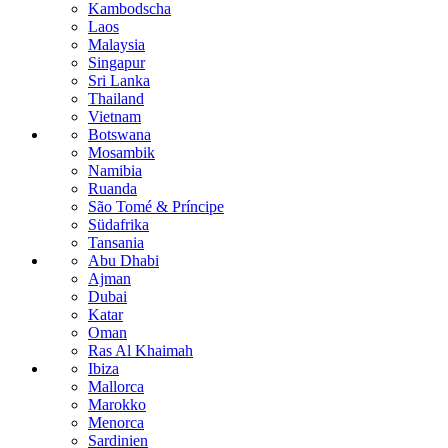
Kambodscha
Laos
Malaysia
Singapur
Sri Lanka
Thailand
Vietnam
Botswana
Mosambik
Namibia
Ruanda
São Tomé & Príncipe
Südafrika
Tansania
Abu Dhabi
Ajman
Dubai
Katar
Oman
Ras Al Khaimah
Ibiza
Mallorca
Marokko
Menorca
Sardinien