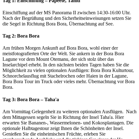
Tag 1:
Einschiffung – Papeete, Tahiti
Einschiffung auf der MS Panorama II zwischen 14:30-16:00 Uhr.
Nach der Begrüßung und den Sicherheitseinweisungen setzen Sie
die Segel in Richtung Bora Bora, Übernachtung auf See.
Tag 2:
Bora Bora
Am frühen Morgen Ankunft auf Bora Bora, wohl einer der
meistfotografierten Orte der Welt. Sie ankern in der Bora Bora
Lagune vor dem Mount Otemanu, der sich stolz über das
Inselarchipel erhebt. In den nächsten beiden Tagen haben Sie die
Möglichkeit zu vielen optionalen Ausflügen: Bora Bora Kulturtour,
Schnorchelausflug mit Stachelrochen oder Haien in der Lagune,
Bora Bora Tour im Truck oder vieles mehr. Übernachtung vor Bora
Bora.
Tag 3:
Bora Bora – Taha'a
Am Vormittag Gelegenheit zu weiteren optionalen Ausflügen. Nach
dem Mittagessen segeln Sie in Richtung der Insel Taha'a. Hier
erwarten Sie Bananen-, Wassermelonen- und Kokosplantagen. Die
optionale Halbtagestour zeigt Ihnen die Schönheiten der Insel.
Genießen Sie die einheimischen Früchte, erleben Sie