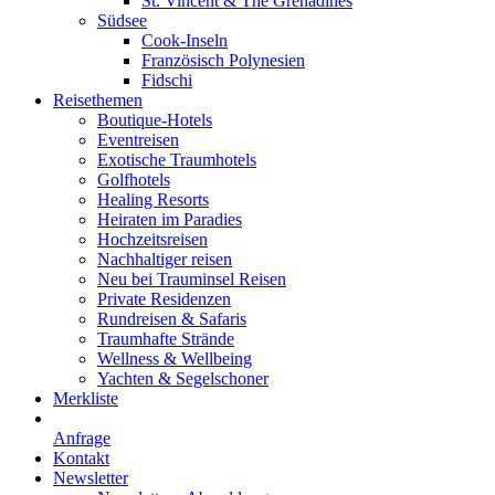
St. Vincent & The Grenadines
Südsee
Cook-Inseln
Französisch Polynesien
Fidschi
Reisethemen
Boutique-Hotels
Eventreisen
Exotische Traumhotels
Golfhotels
Healing Resorts
Heiraten im Paradies
Hochzeitsreisen
Nachhaltiger reisen
Neu bei Trauminsel Reisen
Private Residenzen
Rundreisen & Safaris
Traumhafte Strände
Wellness & Wellbeing
Yachten & Segelschoner
Merkliste
Anfrage
Kontakt
Newsletter