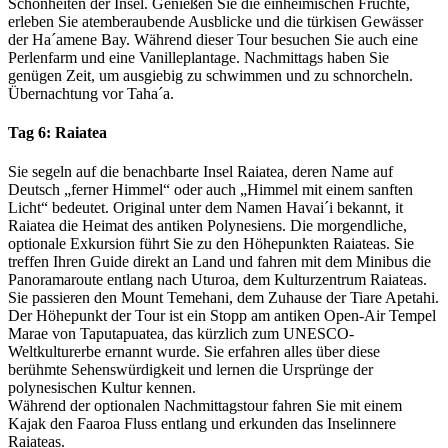
Schönheiten der Insel. Genießen Sie die einheimischen Früchte,
erleben Sie atemberaubende Ausblicke und die türkisen Gewässer
der Ha´amene Bay. Während dieser Tour besuchen Sie auch eine
Perlenfarm und eine Vanilleplantage. Nachmittags haben Sie
genügen Zeit, um ausgiebig zu schwimmen und zu schnorcheln.
Übernachtung vor Taha´a.
Tag 6: Raiatea
Sie segeln auf die benachbarte Insel Raiatea, deren Name auf
Deutsch „ferner Himmel“ oder auch „Himmel mit einem sanften
Licht“ bedeutet. Original unter dem Namen Havai´i bekannt, it
Raiatea die Heimat des antiken Polynesiens. Die morgendliche,
optionale Exkursion führt Sie zu den Höhepunkten Raiateas. Sie
treffen Ihren Guide direkt an Land und fahren mit dem Minibus die
Panoramaroute entlang nach Uturoa, dem Kulturzentrum Raiateas.
Sie passieren den Mount Temehani, dem Zuhause der Tiare Apetahi.
Der Höhepunkt der Tour ist ein Stopp am antiken Open-Air Tempel
Marae von Taputapuatea, das kürzlich zum UNESCO-
Weltkulturerbe ernannt wurde. Sie erfahren alles über diese
berühmte Sehenswürdigkeit und lernen die Ursprünge der
polynesischen Kultur kennen.
Während der optionalen Nachmittagstour fahren Sie mit einem
Kajak den Faaroa Fluss entlang und erkunden das Inselinnere
Raiateas.