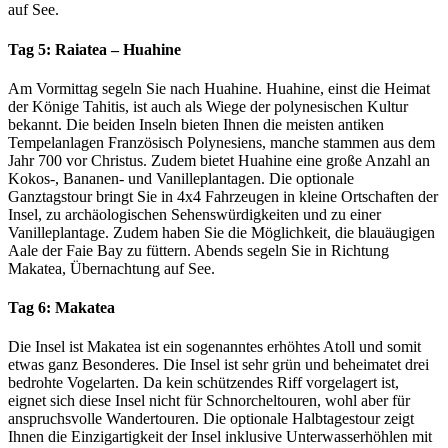
auf See.
Tag 5:
Raiatea – Huahine
Am Vormittag segeln Sie nach Huahine. Huahine, einst die Heimat
der Könige Tahitis, ist auch als Wiege der polynesischen Kultur
bekannt. Die beiden Inseln bieten Ihnen die meisten antiken
Tempelanlagen Französisch Polynesiens, manche stammen aus dem
Jahr 700 vor Christus. Zudem bietet Huahine eine große Anzahl an
Kokos-, Bananen- und Vanilleplantagen. Die optionale
Ganztagstour bringt Sie in 4x4 Fahrzeugen in kleine Ortschaften der
Insel, zu archäologischen Sehenswürdigkeiten und zu einer
Vanilleplantage. Zudem haben Sie die Möglichkeit, die blauäugigen
Aale der Faie Bay zu füttern. Abends segeln Sie in Richtung
Makatea, Übernachtung auf See.
Tag 6:
Makatea
Die Insel ist Makatea ist ein sogenanntes erhöhtes Atoll und somit
etwas ganz Besonderes. Die Insel ist sehr grün und beheimatet drei
bedrohte Vogelarten. Da kein schützendes Riff vorgelagert ist,
eignet sich diese Insel nicht für Schnorcheltouren, wohl aber für
anspruchsvolle Wandertouren. Die optionale Halbtagestour zeigt
Ihnen die Einzigartigkeit der Insel inklusive Unterwasserhöhlen mit