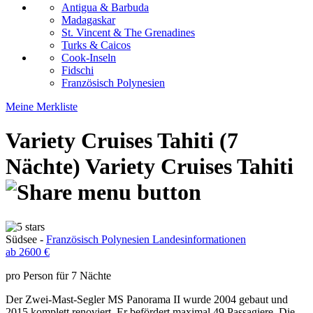
Antigua & Barbuda
Madagaskar
St. Vincent & The Grenadines
Turks & Caicos
Cook-Inseln
Fidschi
Französisch Polynesien
Meine Merkliste
Variety Cruises Tahiti (7
Nächte)
Variety Cruises Tahiti
Südsee -
Französisch Polynesien Landesinformationen
ab 2600 €
pro Person für 7 Nächte
Der Zwei-Mast-Segler MS Panorama II wurde 2004 gebaut und
2015 komplett renoviert. Er befördert maximal 49 Passagiere. Die