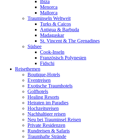
Ibiza
Menorca
Mallorca
Trauminseln Weltweit
Turks & Caicos
Antigua & Barbuda
Madagaskar
St. Vincent & The Grenadines
Südsee
Cook-Inseln
Französisch Polynesien
Fidschi
Reisethemen
Boutique-Hotels
Eventreisen
Exotische Traumhotels
Golfhotels
Healing Resorts
Heiraten im Paradies
Hochzeitsreisen
Nachhaltiger reisen
Neu bei Trauminsel Reisen
Private Residenzen
Rundreisen & Safaris
Traumhafte Strände