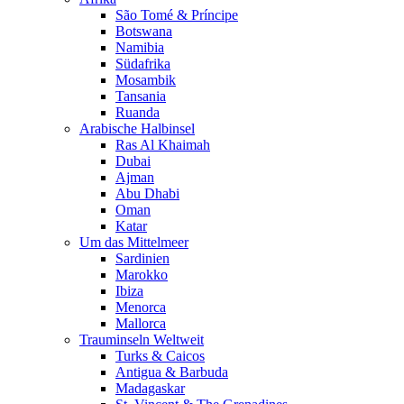
São Tomé & Príncipe
Botswana
Namibia
Südafrika
Mosambik
Tansania
Ruanda
Arabische Halbinsel
Ras Al Khaimah
Dubai
Ajman
Abu Dhabi
Oman
Katar
Um das Mittelmeer
Sardinien
Marokko
Ibiza
Menorca
Mallorca
Trauminseln Weltweit
Turks & Caicos
Antigua & Barbuda
Madagaskar