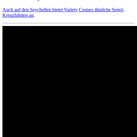
Auch auf den Seychellen bietet Variety Cruises ähnliche Segel-
Kreuzfahrten an
.