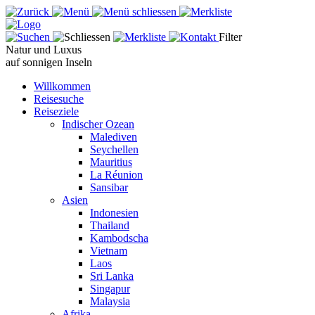
Filter
Natur und Luxus
auf sonnigen Inseln
Willkommen
Reisesuche
Reiseziele
Indischer Ozean
Malediven
Seychellen
Mauritius
La Réunion
Sansibar
Asien
Indonesien
Thailand
Kambodscha
Vietnam
Laos
Sri Lanka
Singapur
Malaysia
Afrika