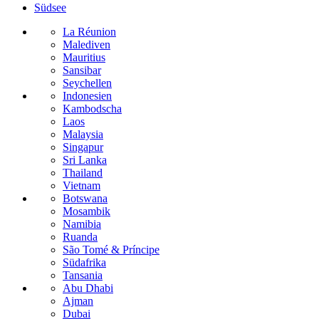
Südsee
La Réunion
Malediven
Mauritius
Sansibar
Seychellen
Indonesien
Kambodscha
Laos
Malaysia
Singapur
Sri Lanka
Thailand
Vietnam
Botswana
Mosambik
Namibia
Ruanda
São Tomé & Príncipe
Südafrika
Tansania
Abu Dhabi
Ajman
Dubai