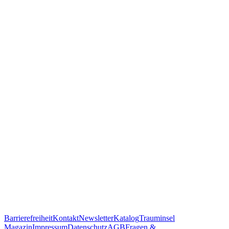
Scannen Sie diesen QR-Code
um Trauminsel Reisen in Whatsapp auf dem Handy zu öffnen.
https://traum.is/wa
Auf diesem PC fortfahren