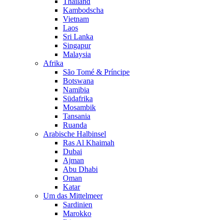
Thailand
Kambodscha
Vietnam
Laos
Sri Lanka
Singapur
Malaysia
Afrika
São Tomé & Príncipe
Botswana
Namibia
Südafrika
Mosambik
Tansania
Ruanda
Arabische Halbinsel
Ras Al Khaimah
Dubai
Ajman
Abu Dhabi
Oman
Katar
Um das Mittelmeer
Sardinien
Marokko