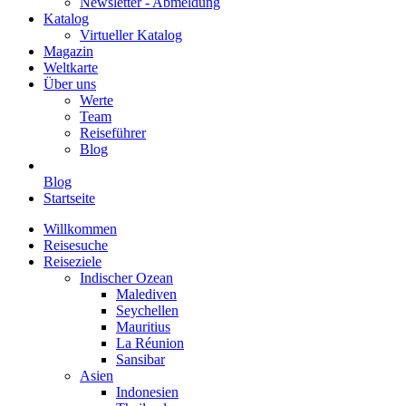
Newsletter - Abmeldung
Katalog
Virtueller Katalog
Magazin
Weltkarte
Über uns
Werte
Team
Reiseführer
Blog
Blog
Startseite
Willkommen
Reisesuche
Reiseziele
Indischer Ozean
Malediven
Seychellen
Mauritius
La Réunion
Sansibar
Asien
Indonesien