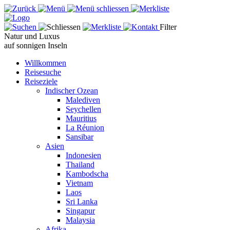
Filter
Natur und Luxus
auf sonnigen Inseln
Willkommen
Reisesuche
Reiseziele
Indischer Ozean
Malediven
Seychellen
Mauritius
La Réunion
Sansibar
Asien
Indonesien
Thailand
Kambodscha
Vietnam
Laos
Sri Lanka
Singapur
Malaysia
Afrika