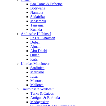
São Tomé & Príncipe
Botswana
Namibia
Südafrika
Mosambik
Tansania
Ruanda
Arabische Halbinsel
Ras Al Khaimah
Dubai
Ajman
Abu Dhabi
Oman
Katar
Um das Mittelmeer
Sardinien
Marokko
Ibiza
Menorca
Mallorca
Trauminseln Weltweit
Turks & Caicos
Antigua & Barbuda
Madagaskar