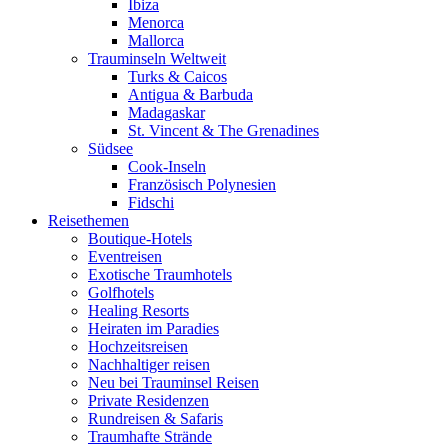
Ibiza
Menorca
Mallorca
Trauminseln Weltweit
Turks & Caicos
Antigua & Barbuda
Madagaskar
St. Vincent & The Grenadines
Südsee
Cook-Inseln
Französisch Polynesien
Fidschi
Reisethemen
Boutique-Hotels
Eventreisen
Exotische Traumhotels
Golfhotels
Healing Resorts
Heiraten im Paradies
Hochzeitsreisen
Nachhaltiger reisen
Neu bei Trauminsel Reisen
Private Residenzen
Rundreisen & Safaris
Traumhafte Strände