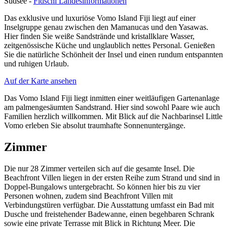
Südsee -
Fidschi Landesinformationen
Das exklusive und luxuriöse Vomo Island Fiji liegt auf einer
Inselgruppe genau zwischen den Mamanucas und den Yasawas.
Hier finden Sie weiße Sandstrände und kristallklare Wasser,
zeitgenössische Küche und unglaublich nettes Personal. Genießen
Sie die natürliche Schönheit der Insel und einen rundum entspannten
und ruhigen Urlaub.
Auf der Karte ansehen
Das Vomo Island Fiji liegt inmitten einer weitläufigen Gartenanlage
am palmengesäumten Sandstrand. Hier sind sowohl Paare wie auch
Familien herzlich willkommen. Mit Blick auf die Nachbarinsel Little
Vomo erleben Sie absolut traumhafte Sonnenuntergänge.
Zimmer
Die nur 28 Zimmer verteilen sich auf die gesamte Insel. Die
Beachfront Villen liegen in der ersten Reihe zum Strand und sind in
Doppel-Bungalows untergebracht. So können hier bis zu vier
Personen wohnen, zudem sind Beachfront Villen mit
Verbindungstüren verfügbar. Die Ausstattung umfasst ein Bad mit
Dusche und freistehender Badewanne, einen begehbaren Schrank
sowie eine private Terrasse mit Blick in Richtung Meer. Die