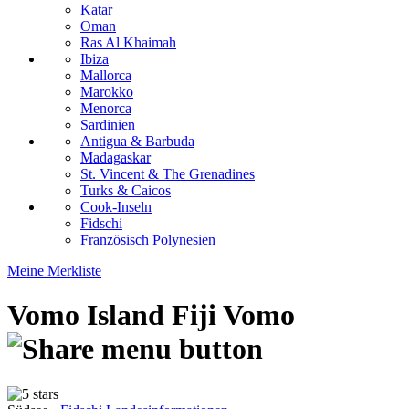
Katar
Oman
Ras Al Khaimah
Ibiza
Mallorca
Marokko
Menorca
Sardinien
Antigua & Barbuda
Madagaskar
St. Vincent & The Grenadines
Turks & Caicos
Cook-Inseln
Fidschi
Französisch Polynesien
Meine Merkliste
Vomo Island Fiji
Vomo