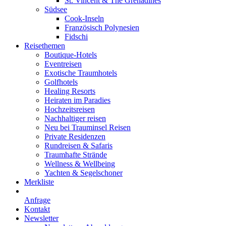
St. Vincent & The Grenadines
Südsee
Cook-Inseln
Französisch Polynesien
Fidschi
Reisethemen
Boutique-Hotels
Eventreisen
Exotische Traumhotels
Golfhotels
Healing Resorts
Heiraten im Paradies
Hochzeitsreisen
Nachhaltiger reisen
Neu bei Trauminsel Reisen
Private Residenzen
Rundreisen & Safaris
Traumhafte Strände
Wellness & Wellbeing
Yachten & Segelschoner
Merkliste
Anfrage
Kontakt
Newsletter