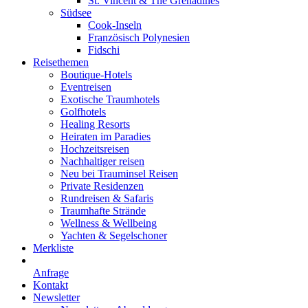
St. Vincent & The Grenadines
Südsee
Cook-Inseln
Französisch Polynesien
Fidschi
Reisethemen
Boutique-Hotels
Eventreisen
Exotische Traumhotels
Golfhotels
Healing Resorts
Heiraten im Paradies
Hochzeitsreisen
Nachhaltiger reisen
Neu bei Trauminsel Reisen
Private Residenzen
Rundreisen & Safaris
Traumhafte Strände
Wellness & Wellbeing
Yachten & Segelschoner
Merkliste
Anfrage
Kontakt
Newsletter