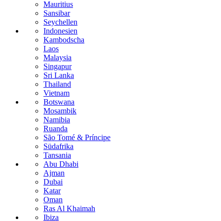
Mauritius
Sansibar
Seychellen
Indonesien
Kambodscha
Laos
Malaysia
Singapur
Sri Lanka
Thailand
Vietnam
Botswana
Mosambik
Namibia
Ruanda
São Tomé & Príncipe
Südafrika
Tansania
Abu Dhabi
Ajman
Dubai
Katar
Oman
Ras Al Khaimah
Ibiza