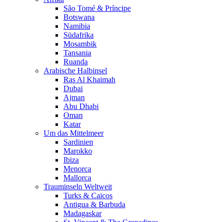
São Tomé & Príncipe
Botswana
Namibia
Südafrika
Mosambik
Tansania
Ruanda
Arabische Halbinsel
Ras Al Khaimah
Dubai
Ajman
Abu Dhabi
Oman
Katar
Um das Mittelmeer
Sardinien
Marokko
Ibiza
Menorca
Mallorca
Trauminseln Weltweit
Turks & Caicos
Antigua & Barbuda
Madagaskar