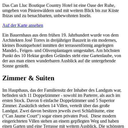
Das Can Lluc Boutique Country Hotel ist eine Oase der Ruhe,
umgeben von Pinienwäldern und mit weitem Blick bis zur Küste
Ibizas und zu benachbarten, unbewohnten Inseln.
Auf der Karte ansehen
Ein Bauernhaus aus dem frühen 19. Jahrhundert wurde von dem
Architekten José Torres in dreijähriger Bauzeit in ein modernes,
kleines Boutiquehotel inmitten der terrassenförmig angelegten
Mandel-, Feigen- und Olivenplantagen umgestaltet. Am höchsten
Punkt des 10 Hektar großen Geländes steht eine Gartenlaube, von
der aus man einen wunderbaren Ausblick auf die untergehende
Sonne genießt.
Zimmer & Suiten
Im Haupthaus, das der Familiensitz der Inhaber des Landguts war,
befinden sich 11 Doppelzimmer - sowohl im Parterre, als auch im
ersten Stock. Davon 6 einfache Doppelzimmer und 5 Superior
Zimmer. Zusätzlich stehen 14 Villen, verteilt über das große
Landgut. Zwei davon besitzen jeweils zwei Schlafräume, eine
("Can Jaume Court") sogar einen privaten Pool. Diese modern
eingerichteten Villen stehen an einem gepflegten Weg und haben
einen Garten und eine Terrasse mit weitem Ausblick. Die schönsten