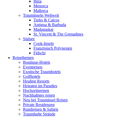
Ibiza
Menorca
Mallorca
Trauminseln Weltweit
Turks & Caicos
Antigua & Barbuda
Madagaskar
St. Vincent & The Grenadines
Südsee
Cook-Inseln
Französisch Polynesien
Fidschi
Reisethemen
Boutique-Hotels
Eventreisen
Exotische Traumhotels
Golfhotels
Healing Resorts
Heiraten im Paradies
Hochzeitsreisen
Nachhaltiger reisen
Neu bei Trauminsel Reisen
Private Residenzen
Rundreisen & Safaris
Traumhafte Strände