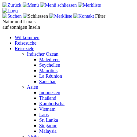
Filter
Natur und Luxus
auf sonnigen Inseln
Willkommen
Reisesuche
Reiseziele
Indischer Ozean
Malediven
Seychellen
Mauritius
La Réunion
Sansibar
Asien
Indonesien
Thailand
Kambodscha
Vietnam
Laos
Sri Lanka
Singapur
Malaysia
Afrika