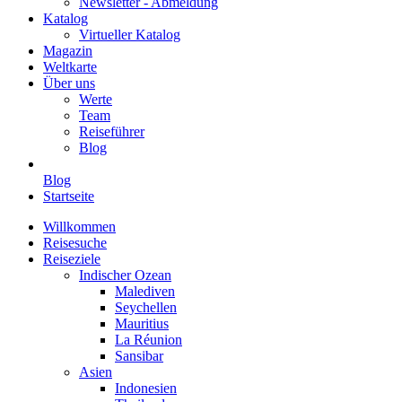
Newsletter - Abmeldung
Katalog
Virtueller Katalog
Magazin
Weltkarte
Über uns
Werte
Team
Reiseführer
Blog
Blog
Startseite
Willkommen
Reisesuche
Reiseziele
Indischer Ozean
Malediven
Seychellen
Mauritius
La Réunion
Sansibar
Asien
Indonesien