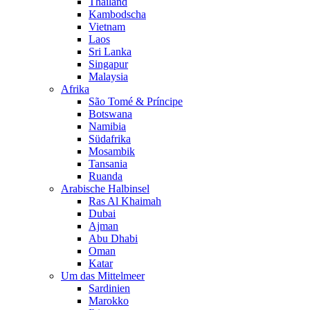
Thailand
Kambodscha
Vietnam
Laos
Sri Lanka
Singapur
Malaysia
Afrika
São Tomé & Príncipe
Botswana
Namibia
Südafrika
Mosambik
Tansania
Ruanda
Arabische Halbinsel
Ras Al Khaimah
Dubai
Ajman
Abu Dhabi
Oman
Katar
Um das Mittelmeer
Sardinien
Marokko