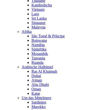
Thailand
Kambodscha
Vietnam
Laos
Sri Lanka
Singapur
Malaysia
Afrika
São Tomé & Príncipe
Botswana
Namibia
Südafrika
Mosambik
Tansania
Ruanda
Arabische Halbinsel
Ras Al Khaimah
Dubai
Ajman
Abu Dhabi
Oman
Katar
Um das Mittelmeer
Sardinien
Marokko