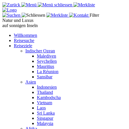
Filter
Natur und Luxus
auf sonnigen Inseln
Willkommen
Reisesuche
Reiseziele
Indischer Ozean
Malediven
Seychellen
Mauritius
La Réunion
Sansibar
Asien
Indonesien
Thailand
Kambodscha
Vietnam
Laos
Sri Lanka
Singapur
Malaysia
Afrika