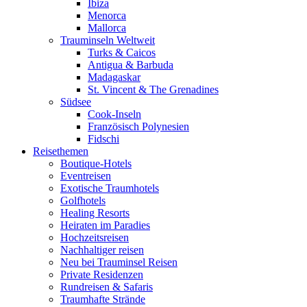
Ibiza
Menorca
Mallorca
Trauminseln Weltweit
Turks & Caicos
Antigua & Barbuda
Madagaskar
St. Vincent & The Grenadines
Südsee
Cook-Inseln
Französisch Polynesien
Fidschi
Reisethemen
Boutique-Hotels
Eventreisen
Exotische Traumhotels
Golfhotels
Healing Resorts
Heiraten im Paradies
Hochzeitsreisen
Nachhaltiger reisen
Neu bei Trauminsel Reisen
Private Residenzen
Rundreisen & Safaris
Traumhafte Strände