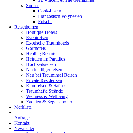
St. Vincent & The Grenadines
Südsee
Cook-Inseln
Französisch Polynesien
Fidschi
Reisethemen
Boutique-Hotels
Eventreisen
Exotische Traumhotels
Golfhotels
Healing Resorts
Heiraten im Paradies
Hochzeitsreisen
Nachhaltiger reisen
Neu bei Trauminsel Reisen
Private Residenzen
Rundreisen & Safaris
Traumhafte Strände
Wellness & Wellbeing
Yachten & Segelschoner
Merkliste
Anfrage
Kontakt
Newsletter