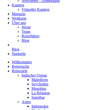
Newsletter - Abmeldung
Katalog
Virtueller Katalog
Magazin
Weltkarte
Über uns
Werte
Team
Reiseführer
Blog
Blog
Startseite
Willkommen
Reisesuche
Reiseziele
Indischer Ozean
Malediven
Seychellen
Mauritius
La Réunion
Sansibar
Asien
Indonesien