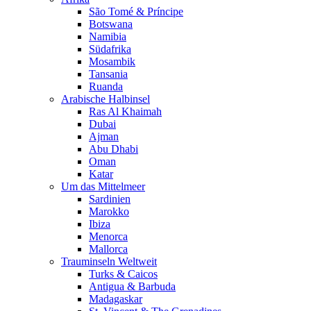
São Tomé & Príncipe
Botswana
Namibia
Südafrika
Mosambik
Tansania
Ruanda
Arabische Halbinsel
Ras Al Khaimah
Dubai
Ajman
Abu Dhabi
Oman
Katar
Um das Mittelmeer
Sardinien
Marokko
Ibiza
Menorca
Mallorca
Trauminseln Weltweit
Turks & Caicos
Antigua & Barbuda
Madagaskar