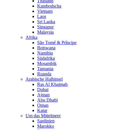
Thailand
Kambodscha
Vietnam
Laos
Sri Lanka
Singapur
Malaysia
Afrika
São Tomé & Príncipe
Botswana
Namibia
Südafrika
Mosambik
Tansania
Ruanda
Arabische Halbinsel
Ras Al Khaimah
Dubai
Ajman
Abu Dhabi
Oman
Katar
Um das Mittelmeer
Sardinien
Marokko