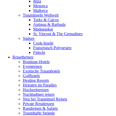
Ibiza
Menorca
Mallorca
Trauminseln Weltweit
Turks & Caicos
Antigua & Barbuda
Madagaskar
St. Vincent & The Grenadines
Südsee
Cook-Inseln
Französisch Polynesien
Fidschi
Reisethemen
Boutique-Hotels
Eventreisen
Exotische Traumhotels
Golfhotels
Healing Resorts
Heiraten im Paradies
Hochzeitsreisen
Nachhaltiger reisen
Neu bei Trauminsel Reisen
Private Residenzen
Rundreisen & Safaris
Traumhafte Strände