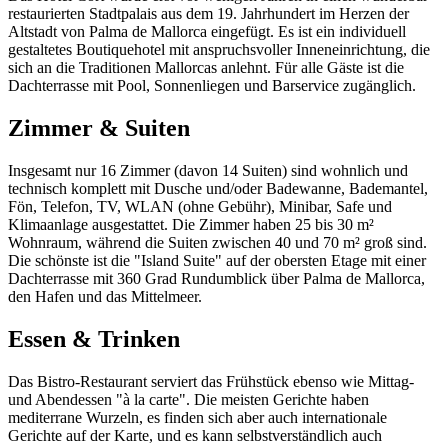
restaurierten Stadtpalais aus dem 19. Jahrhundert im Herzen der
Altstadt von Palma de Mallorca eingefügt. Es ist ein individuell
gestaltetes Boutiquehotel mit anspruchsvoller Inneneinrichtung, die
sich an die Traditionen Mallorcas anlehnt. Für alle Gäste ist die
Dachterrasse mit Pool, Sonnenliegen und Barservice zugänglich.
Zimmer & Suiten
Insgesamt nur 16 Zimmer (davon 14 Suiten) sind wohnlich und
technisch komplett mit Dusche und/oder Badewanne, Bademantel,
Fön, Telefon, TV, WLAN (ohne Gebühr), Minibar, Safe und
Klimaanlage ausgestattet. Die Zimmer haben 25 bis 30 m²
Wohnraum, während die Suiten zwischen 40 und 70 m² groß sind.
Die schönste ist die "Island Suite" auf der obersten Etage mit einer
Dachterrasse mit 360 Grad Rundumblick über Palma de Mallorca,
den Hafen und das Mittelmeer.
Essen & Trinken
Das Bistro-Restaurant serviert das Frühstück ebenso wie Mittag-
und Abendessen "à la carte". Die meisten Gerichte haben
mediterrane Wurzeln, es finden sich aber auch internationale
Gerichte auf der Karte, und es kann selbstverständlich auch