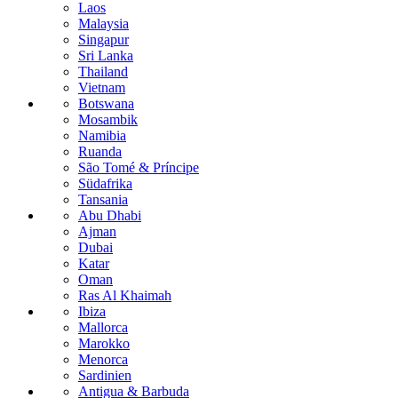
Laos
Malaysia
Singapur
Sri Lanka
Thailand
Vietnam
Botswana
Mosambik
Namibia
Ruanda
São Tomé & Príncipe
Südafrika
Tansania
Abu Dhabi
Ajman
Dubai
Katar
Oman
Ras Al Khaimah
Ibiza
Mallorca
Marokko
Menorca
Sardinien
Antigua & Barbuda