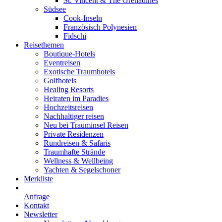
St. Vincent & The Grenadines
Südsee
Cook-Inseln
Französisch Polynesien
Fidschi
Reisethemen
Boutique-Hotels
Eventreisen
Exotische Traumhotels
Golfhotels
Healing Resorts
Heiraten im Paradies
Hochzeitsreisen
Nachhaltiger reisen
Neu bei Trauminsel Reisen
Private Residenzen
Rundreisen & Safaris
Traumhafte Strände
Wellness & Wellbeing
Yachten & Segelschoner
Merkliste
Anfrage
Kontakt
Newsletter