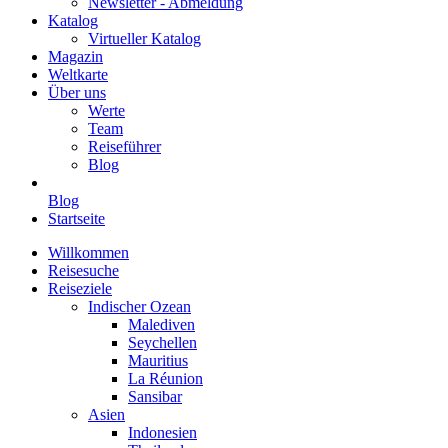
Newsletter - Abmeldung
Katalog
Virtueller Katalog
Magazin
Weltkarte
Über uns
Werte
Team
Reiseführer
Blog
Blog
Startseite
Willkommen
Reisesuche
Reiseziele
Indischer Ozean
Malediven
Seychellen
Mauritius
La Réunion
Sansibar
Asien
Indonesien