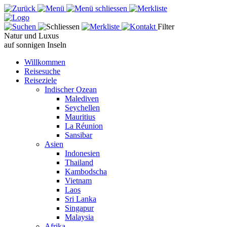
Filter
Natur und Luxus
auf sonnigen Inseln
Willkommen
Reisesuche
Reiseziele
Indischer Ozean
Malediven
Seychellen
Mauritius
La Réunion
Sansibar
Asien
Indonesien
Thailand
Kambodscha
Vietnam
Laos
Sri Lanka
Singapur
Malaysia
Afrika