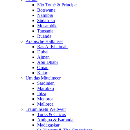
São Tomé & Príncipe
Botswana
Namibia
Südafrika
Mosambik
Tansania
Ruanda
Arabische Halbinsel
Ras Al Khaimah
Dubai
Ajman
Abu Dhabi
Oman
Katar
Um das Mittelmeer
Sardinien
Marokko
Ibiza
Menorca
Mallorca
Trauminseln Weltweit
Turks & Caicos
Antigua & Barbuda
Madagaskar