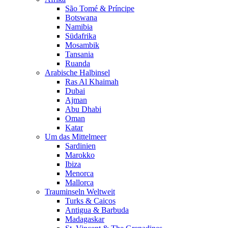
São Tomé & Príncipe
Botswana
Namibia
Südafrika
Mosambik
Tansania
Ruanda
Arabische Halbinsel
Ras Al Khaimah
Dubai
Ajman
Abu Dhabi
Oman
Katar
Um das Mittelmeer
Sardinien
Marokko
Ibiza
Menorca
Mallorca
Trauminseln Weltweit
Turks & Caicos
Antigua & Barbuda
Madagaskar