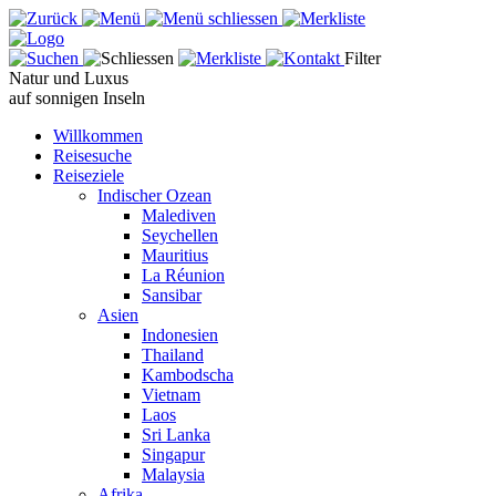
Filter
Natur und Luxus
auf sonnigen Inseln
Willkommen
Reisesuche
Reiseziele
Indischer Ozean
Malediven
Seychellen
Mauritius
La Réunion
Sansibar
Asien
Indonesien
Thailand
Kambodscha
Vietnam
Laos
Sri Lanka
Singapur
Malaysia
Afrika