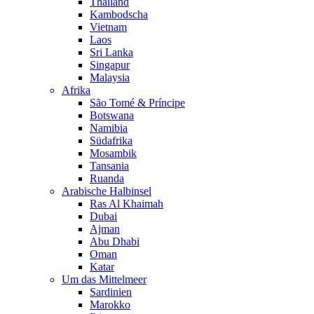
Thailand
Kambodscha
Vietnam
Laos
Sri Lanka
Singapur
Malaysia
Afrika
São Tomé & Príncipe
Botswana
Namibia
Südafrika
Mosambik
Tansania
Ruanda
Arabische Halbinsel
Ras Al Khaimah
Dubai
Ajman
Abu Dhabi
Oman
Katar
Um das Mittelmeer
Sardinien
Marokko