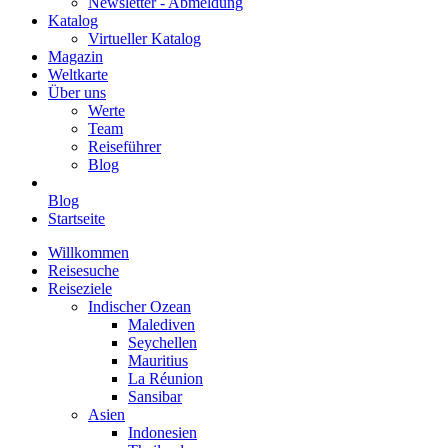
Newsletter - Abmeldung
Katalog
Virtueller Katalog
Magazin
Weltkarte
Über uns
Werte
Team
Reiseführer
Blog
Blog
Startseite
Willkommen
Reisesuche
Reiseziele
Indischer Ozean
Malediven
Seychellen
Mauritius
La Réunion
Sansibar
Asien
Indonesien