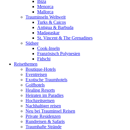
Ibiza
Menorca
Mallorca
Trauminseln Weltweit
Turks & Caicos
Antigua & Barbuda
Madagaskar
St. Vincent & The Grenadines
Südsee
Cook-Inseln
Französisch Polynesien
Fidschi
Reisethemen
Boutique-Hotels
Eventreisen
Exotische Traumhotels
Golfhotels
Healing Resorts
Heiraten im Paradies
Hochzeitsreisen
Nachhaltiger reisen
Neu bei Trauminsel Reisen
Private Residenzen
Rundreisen & Safaris
Traumhafte Strände