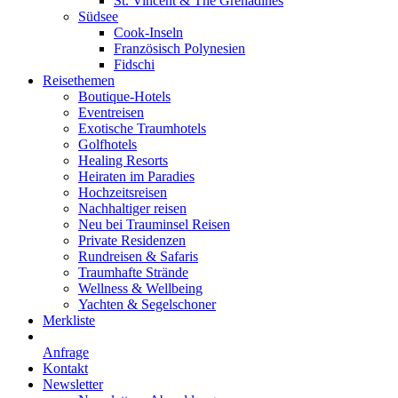
St. Vincent & The Grenadines
Südsee
Cook-Inseln
Französisch Polynesien
Fidschi
Reisethemen
Boutique-Hotels
Eventreisen
Exotische Traumhotels
Golfhotels
Healing Resorts
Heiraten im Paradies
Hochzeitsreisen
Nachhaltiger reisen
Neu bei Trauminsel Reisen
Private Residenzen
Rundreisen & Safaris
Traumhafte Strände
Wellness & Wellbeing
Yachten & Segelschoner
Merkliste
Anfrage
Kontakt
Newsletter