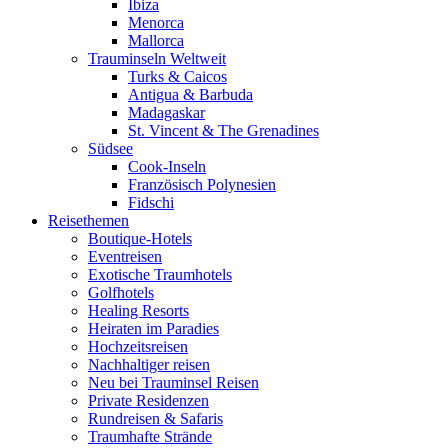
Ibiza
Menorca
Mallorca
Trauminseln Weltweit
Turks & Caicos
Antigua & Barbuda
Madagaskar
St. Vincent & The Grenadines
Südsee
Cook-Inseln
Französisch Polynesien
Fidschi
Reisethemen
Boutique-Hotels
Eventreisen
Exotische Traumhotels
Golfhotels
Healing Resorts
Heiraten im Paradies
Hochzeitsreisen
Nachhaltiger reisen
Neu bei Trauminsel Reisen
Private Residenzen
Rundreisen & Safaris
Traumhafte Strände