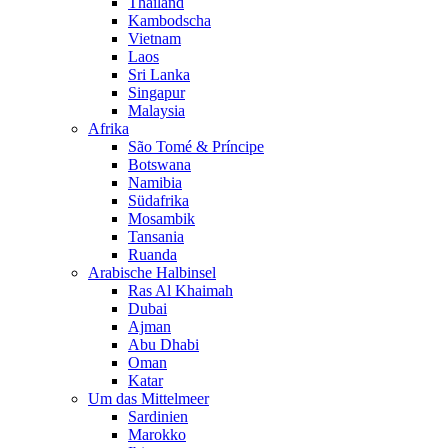
Thailand
Kambodscha
Vietnam
Laos
Sri Lanka
Singapur
Malaysia
Afrika
São Tomé & Príncipe
Botswana
Namibia
Südafrika
Mosambik
Tansania
Ruanda
Arabische Halbinsel
Ras Al Khaimah
Dubai
Ajman
Abu Dhabi
Oman
Katar
Um das Mittelmeer
Sardinien
Marokko