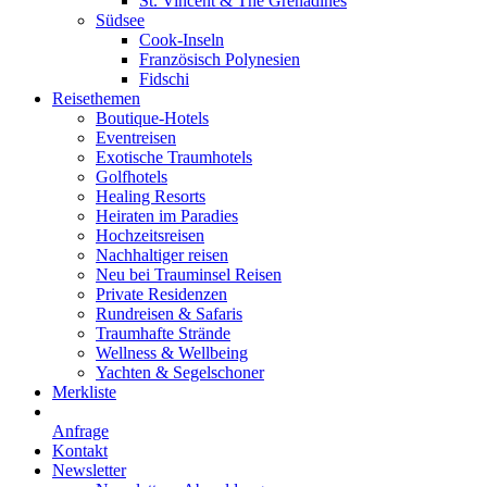
St. Vincent & The Grenadines
Südsee
Cook-Inseln
Französisch Polynesien
Fidschi
Reisethemen
Boutique-Hotels
Eventreisen
Exotische Traumhotels
Golfhotels
Healing Resorts
Heiraten im Paradies
Hochzeitsreisen
Nachhaltiger reisen
Neu bei Trauminsel Reisen
Private Residenzen
Rundreisen & Safaris
Traumhafte Strände
Wellness & Wellbeing
Yachten & Segelschoner
Merkliste
Anfrage
Kontakt
Newsletter