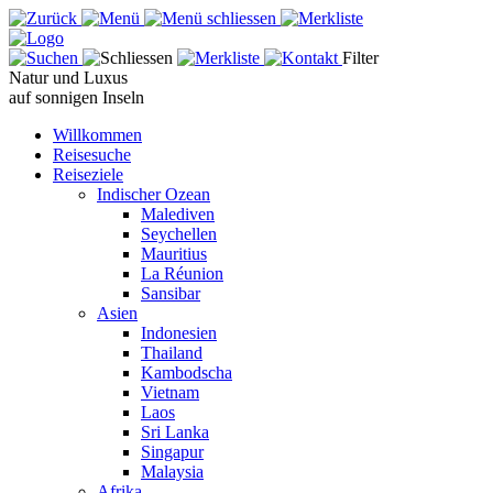
Filter
Natur und Luxus
auf sonnigen Inseln
Willkommen
Reisesuche
Reiseziele
Indischer Ozean
Malediven
Seychellen
Mauritius
La Réunion
Sansibar
Asien
Indonesien
Thailand
Kambodscha
Vietnam
Laos
Sri Lanka
Singapur
Malaysia
Afrika