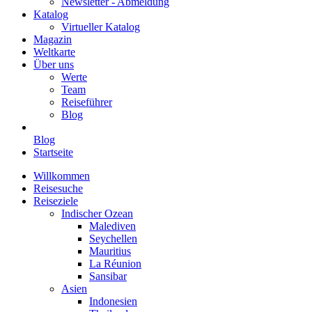
Newsletter - Abmeldung
Katalog
Virtueller Katalog
Magazin
Weltkarte
Über uns
Werte
Team
Reiseführer
Blog
Blog
Startseite
Willkommen
Reisesuche
Reiseziele
Indischer Ozean
Malediven
Seychellen
Mauritius
La Réunion
Sansibar
Asien
Indonesien