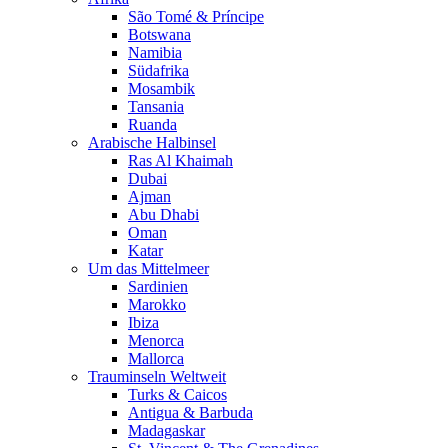
São Tomé & Príncipe
Botswana
Namibia
Südafrika
Mosambik
Tansania
Ruanda
Arabische Halbinsel
Ras Al Khaimah
Dubai
Ajman
Abu Dhabi
Oman
Katar
Um das Mittelmeer
Sardinien
Marokko
Ibiza
Menorca
Mallorca
Trauminseln Weltweit
Turks & Caicos
Antigua & Barbuda
Madagaskar